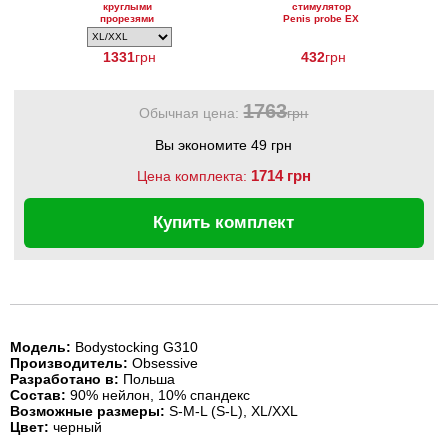
круглыми
стимулятор
прорезями
Penis probe EX
clear blue
1331
грн
432
грн
1763
Обычная цена:
грн
Вы экономите 49 грн
1714 грн
Цена комплекта:
Купить комплект
Модель:
Bodystocking G310
Производитель:
Obsessive
Разработано в:
Польша
Состав:
90% нейлон, 10% спандекс
Возможные размеры:
S-M-L (S-L), XL/XXL
Цвет:
черный