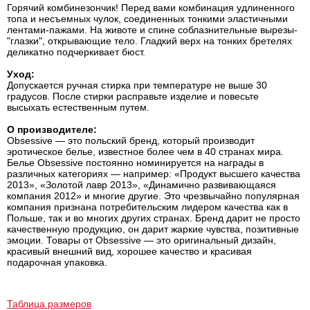
Горячий комбинезончик! Перед вами комбинация удлиненного
топа и несъемных чулок, соединенных тонкими эластичными
лентами-пажами. На животе и спине соблазнительные вырезы-
"глазки", открывающие тело. Гладкий верх на тонких бретелях
деликатно подчеркивает бюст.
Уход:
Допускается ручная стирка при температуре не выше 30
градусов. После стирки расправьте изделие и повесьте
высыхать естественным путем.
О производителе:
Obsessive — это польский бренд, который производит
эротическое белье, известное более чем в 40 странах мира.
Белье Obsessive постоянно номинируется на награды в
различных категориях — например: «Продукт высшего качества
2013», «Золотой лавр 2013», «Динамично развивающаяся
компания 2012» и многие другие. Это чрезвычайно популярная
компания признана потребительским лидером качества как в
Польше, так и во многих других странах. Бренд дарит не просто
качественную продукцию, он дарит жаркие чувства, позитивные
эмоции. Товары от Obsessive — это оригинальный дизайн,
красивый внешний вид, хорошее качество и красивая
подарочная упаковка.
Таблица размеров