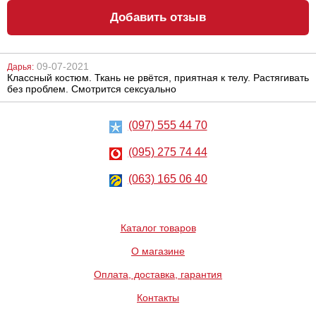
Добавить отзыв
09-07-2021
Дарья:
Классный костюм. Ткань не рвётся, приятная к телу. Растягивать
Металлическая
Анальный
без проблем. Смотрится сексуально
анальная
стимулятор
пробка Slash, S
Penis probe EX
clear blue
(097) 555 44 70
668
432
грн
грн
(095) 275 74 44
(063) 165 06 40
Каталог товаров
О магазине
Насадка для
Зажимы на
двойного
соски Fetish
проникновения
Fantasy Series
Оплата, доставка, гарантия
Silicone Fantasy
Butterfly Nipple
Double Prober
Clamps
Контакты
860
652
грн
грн