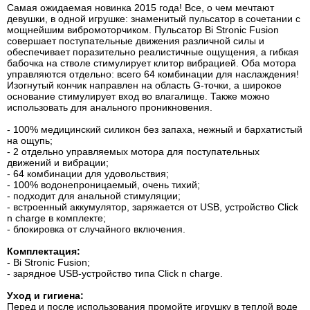
Самая ожидаемая новинка 2015 года! Все, о чем мечтают
девушки, в одной игрушке: знаменитый пульсатор в сочетании с
мощнейшим вибромоторчиком. Пульсатор Bi Stronic Fusion
совершает поступательные движения различной силы и
обеспечивает поразительно реалистичные ощущения, а гибкая
бабочка на стволе стимулирует клитор вибрацией. Оба мотора
управляются отдельно: всего 64 комбинации для наслаждения!
Изогнутый кончик направлен на область G-точки, а широкое
основание стимулирует вход во влагалище. Также можно
использовать для анального проникновения.
- 100% медицинский силикон без запаха, нежный и бархатистый
на ощупь;
- 2 отдельно управляемых мотора для поступательных
движений и вибрации;
- 64 комбинации для удовольствия;
- 100% водонепроницаемый, очень тихий;
- подходит для анальной стимуляции;
- встроенный аккумулятор, заряжается от USB, устройство Click
n charge в комплекте;
- блокировка от случайного включения.
Комплектация:
- Bi Stronic Fusion;
- зарядное USB-устройство типа Click n charge.
Уход и гигиена:
Перед и после использования промойте игрушку в теплой воде