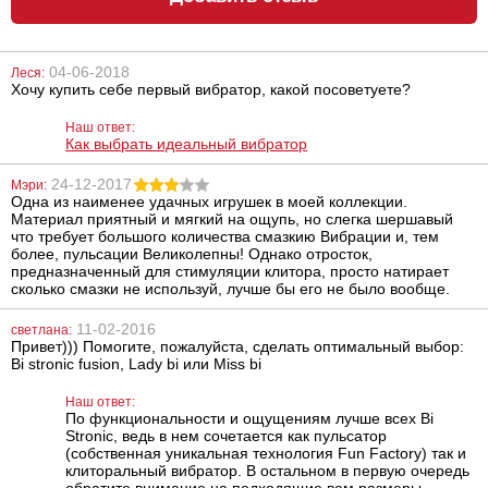
04-06-2018
Леся:
Хочу купить себе первый вибратор, какой посоветуете?
Плеть PicoBong
Мягкие
Take no Evil
наручники
Whip
PicoBong Resist
Наш ответ:
No Evil Cuffs
Как выбрать идеальный вибратор
813
1541
грн
грн
24-12-2017
Мэри:
Одна из наименее удачных игрушек в моей коллекции.
Материал приятный и мягкий на ощупь, но слегка шершавый
что требует большого количества смазкию Вибрации и, тем
более, пульсации Великолепны! Однако отросток,
предназначенный для стимуляции клитора, просто натирает
сколько смазки не используй, лучше бы его не было вообще.
11-02-2016
светлана:
Привет))) Помогите, пожалуйста, сделать оптимальный выбор:
Вагина-
Вагинальные
Bi stronic fusion, Lady bi или Miss bi
мастурбатор
шарики Black
Pussy to go
Velvets Silicone
Наш ответ:
Vibration
Balls
По функциональности и ощущениям лучше всех Bi
Stronic, ведь в нем сочетается как пульсатор
3572
992
грн
грн
(собственная уникальная технология Fun Factory) так и
клиторальный вибратор. В остальном в первую очередь
обратите внимание на подходящие вам размеры.