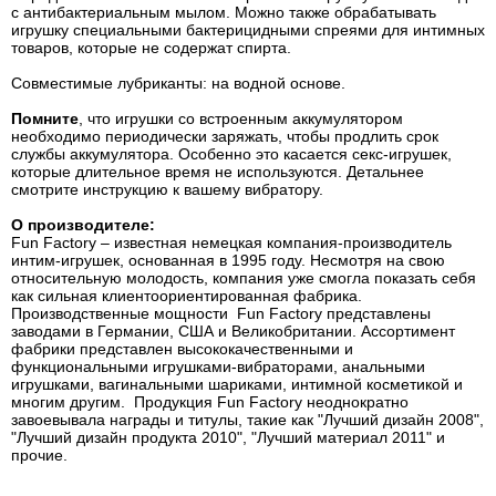
с антибактериальным мылом. Можно также обрабатывать
игрушку специальными бактерицидными спреями для интимных
товаров, которые не содержат спирта.
Совместимые лубриканты: на водной основе.
Помните
, что игрушки со встроенным аккумулятором
необходимо периодически заряжать, чтобы продлить срок
службы аккумулятора. Особенно это касается секс-игрушек,
которые длительное время не используются. Детальнее
смотрите инструкцию к вашему вибратору.
О производителе:
Fun Factory – известная немецкая компания-производитель
интим-игрушек, основанная в 1995 году. Несмотря на свою
относительную молодость, компания уже смогла показать себя
как сильная клиентоориентированная фабрика.
Производственные мощности Fun Factory представлены
заводами в Германии, США и Великобритании. Ассортимент
фабрики представлен высококачественными и
функциональными игрушками-вибраторами, анальными
игрушками, вагинальными шариками, интимной косметикой и
многим другим. Продукция Fun Factory неоднократно
завоевывала награды и титулы, такие как "Лучший дизайн 2008",
"Лучший дизайн продукта 2010", "Лучший материал 2011" и
прочие.