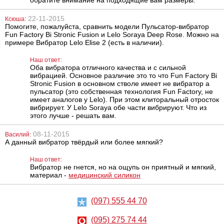
22-11-2015
Ксюша:
Помогите, пожалуйста, сравнить модели Пульсатор-вибратор
Fun Factory Bi Stronic Fusion и Lelo Soraya Deep Rose. Можно на
примере Вибратор Lelo Elise 2 (есть в наличии).
Наш ответ:
Анальный
Унисекс-
Оба вибратора отличного качества и с сильной
лубрикант на
страпон Lovetoy
вибрацией. Основное различие это то что Fun Factory Bi
водной основе
Rodeo G 8
Stronic Fusion в основном стволе имеет не вибратор а
Just Glide Anal,
пульсатор (это собственная технология Fun Factory, не
200 мл
имеет аналогов у Lelo). При этом клиторальный отросток
486
3078
грн
грн
вибрирует. У Lelo Soraya обе части вибрируют. Что из
этого лучше - решать вам.
08-11-2015
Василий:
А данный вибратор твёрдый или более мягкий?
Наш ответ:
Вибратор не гнется, но на ощупь он приятный и мягкий,
материал -
медицинский силикон
Оргазм-крем
Анальная
для женщин
пробка Purrfect
(097) 555 44 70
Madame, 18 мл
Plug
(095) 275 74 44