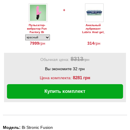
+
Пульсатор-
Анальный
вибратор Fun
лубрикант
Factory Bi
Lubrix Anal gel,
Stronic Fusion
50 мл
7999
грн
314
грн
8313
Обычная цена:
грн
Вы экономите 32 грн
8281 грн
Цена комплекта:
Купить комплект
Модель:
Bi Stronic Fusion