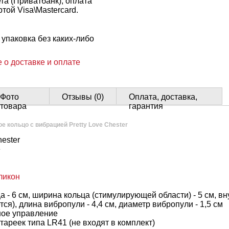
ета (Приватбанк), оплата
той Visa\Mastercard.
упаковка без каких-либо
 о доставке и оплате
Фото
Отзывы (0)
Оплата, доставка,
товара
гарантия
е кольцо с вибрацией Pretty Love Chester
hester
e
ликон
 - 6 см, ширина кольца (стимулирующей области) - 5 см, вн
ся), длина вибропули - 4,4 см, диаметр вибропули - 1,5 см
ое управление
атареек типа LR41 (не входят в комплект)