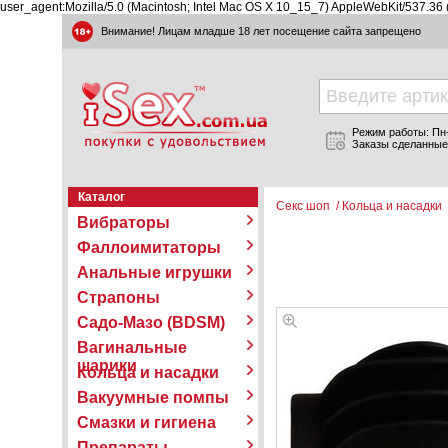
user_agent:Mozilla/5.0 (Macintosh; Intel Mac OS X 10_15_7) AppleWebKit/537.36
Внимание! Лицам младше 18 лет посещение сайта запрещено
Режим работы: Пн-П
Заказы сделанные
Каталог
Секс шоп
/
Кольца и насадки
Вибраторы
Фаллоимитаторы
Анальные игрушки
Страпоны
Садо-Мазо (BDSM)
Вагинальные
шарики
Кольца и насадки
Вакуумные помпы
Смазки и гигиена
Препараты