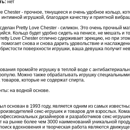
ть:
нет
ve Chester - прочное, тянущееся и очень удобное кольцо, ко
интимной игрушкой, благодаря качеству и приятной вибрац
сделан Pretty Love Chester - силикон. Это очень прочный ма
ийся. Кольцо будет удобно сидеть на пенисе, не мешать и т
etty Love Chester отлично сдерживает эрекцию, но при это
 помогает снова и снова дарить удовольствие и наслаждени
бристости поверхности игрушки, ваша девушка получит не
зования промойте игрушку в теплой воде с антибактериаль
ропулю. Можно также обрабатывать игрушку специальным
товаров, которые не содержат спирта.
ты: на водной основе.
был основан в 1993 году, является одним из самых известны
оизводителей секс-игрушек и товаров для взрослых. Коман
рофессиональных дизайнеров и разработчиков секс-игрушек
 на рынке более чем 3000 наименований уникальной продук
поиск вдохновения и творческая работа являются движуще