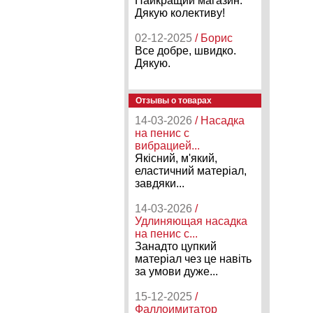
Найкращий магазин.
Дякую колективу!
02-12-2025
/ Борис
Все добре, швидко.
Дякую.
Отзывы о товарах
14-03-2026
/ Насадка
на пенис с
вибрацией...
Якісний, м'який,
еластичний матеріал,
завдяки...
14-03-2026
/
Удлиняющая насадка
на пенис с...
Занадто цупкий
матеріал чез це навіть
за умови дуже...
15-12-2025
/
Фаллоимитатор