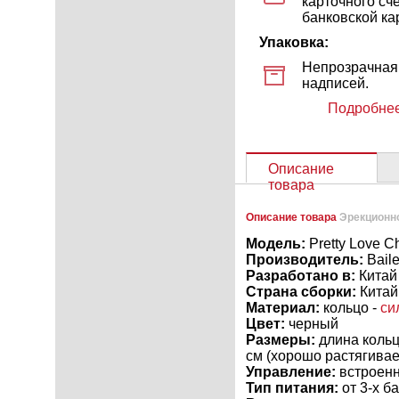
карточного сч
банковской кар
Упаковка:
Непрозрачная 
надписей.
Подробнее
Описание
товара
Описание товара
Эрекционно
Модель:
Pretty Love C
Производитель:
Bail
Разработано в:
Китай
Страна сборки:
Китай
Материал:
кольцо -
си
Цвет:
черный
Размеры:
длина кольца
см (хорошо растягивает
Управление:
встроенн
Тип питания:
от 3-х б