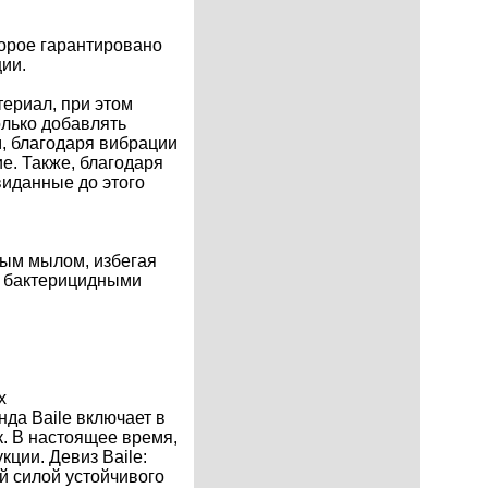
торое гарантировано
ии.
териал, при этом
олько добавлять
м, благодаря вибрации
е. Также, благодаря
виданные до этого
ным мылом, избегая
и бактерицидными
х
да Baile включает в
. В настоящее время,
ции. Девиз Baile:
й силой устойчивого