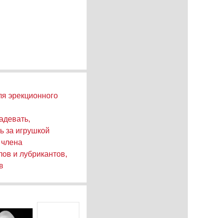
для эрекционного
адевать,
ь за игрушкой
 члена
ов и лубрикантов,
в