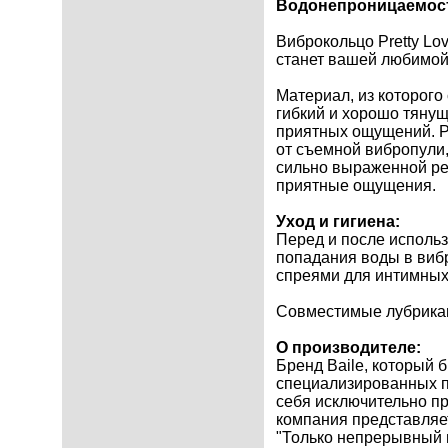
Водонепроницаемос
Виброкольцо Pretty Lo
станет вашей любимой 
Материал, из которого 
гибкий и хорошо тянущ
приятных ощущений. Pr
от съемной вибропули,
сильно выраженной ре
приятные ощущения.
Уход и гигиена:
Перед и после исполь
попадания воды в виб
спреями для интимных 
Совместимые лубрикан
О производителе:
Бренд Baile, который 
специализированных пр
себя исключительно п
компания представляет
"Только непрерывный 