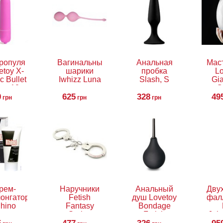
ропуля
Вагинальные
Анальная
Мас
etoy X-
шарики
пробка
Lo
c Bullet
Iwhizz Luna
Slash, S
Gi
ng 10
C
0
peeds
625
328
49
S
грн
грн
грн
E
рем-
Наручники
Анальный
Дву
онгатор
Fetish
душ Lovetoy
фал
hino
Fantasy
Bondage
Series
Fetish
Joh
Limited
Deluxe
V