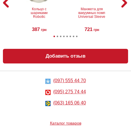
Кольцо с
Манжета для
шариками
вакуумных помп
Robotic
Universal Sleeve
387
721
грн
грн
Добавить отзыв
(097) 555 44 70
Насадка на
Насадка на
пенис Pleasure
пенис с
X-Tender Series
вибрацией
(095) 275 74 44
X-Tra Girth! 30%
Pleasure X-
Increase!
Tender Series
Perfect for 5-6.5
541
809
грн
(063) 165 06 40
грн
inches Erect
Penis
Каталог товаров