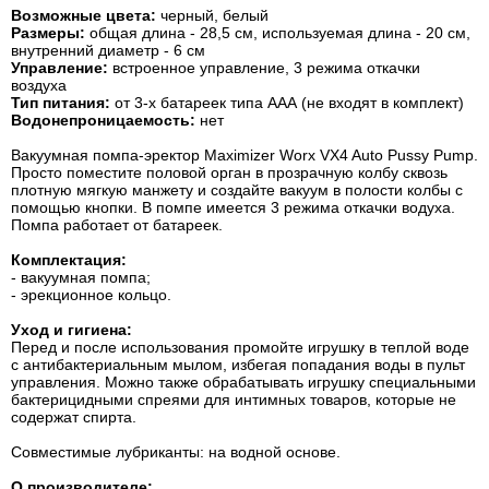
Возможные цвета:
черный, белый
Размеры:
общая длина - 28,5 см, используемая длина - 20 см,
внутренний диаметр - 6 см
Управление:
встроенное управление, 3 режима откачки
воздуха
Тип питания:
от 3-х батареек типа ААА (не входят в комплект)
Водонепроницаемость:
нет
Вакуумная помпа-эректор Maximizer Worx VX4 Auto Pussy Pump.
Просто поместите половой орган в прозрачную колбу сквозь
плотную мягкую манжету и создайте вакуум в полости колбы с
помощью кнопки. В помпе имеется 3 режима откачки водуха.
Помпа работает от батареек.
Комплектация:
- вакуумная помпа;
- эрекционное кольцо.
Уход и гигиена:
Перед и после использования промойте игрушку в теплой воде
с антибактериальным мылом, избегая попадания воды в пульт
управления. Можно также обрабатывать игрушку специальными
бактерицидными спреями для интимных товаров, которые не
содержат спирта.
Совместимые лубриканты: на водной основе.
О производителе: