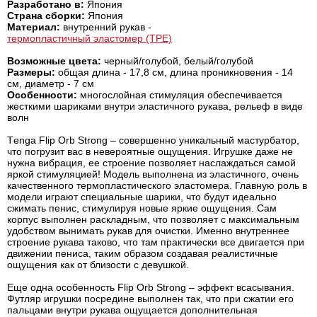
Разработано в:
Япония
Страна сборки:
Япония
Материал:
внутренний рукав -
термопластичный эластомер (TPE)
Возможные цвета:
черный/голубой, белый/голубой
Размеры:
общая длина - 17,8 см, длина проникновения - 14
см, диаметр - 7 см
Особенности:
многослойная стимуляция обеспечивается
жесткими шариками внутри эластичного рукава, рельеф в виде
волн
Тenga Flip Orb Strong – совершенно уникальный мастурбатор,
что погрузит вас в невероятные ощущения. Игрушке даже не
нужна вибрация, ее строение позволяет наслаждаться самой
яркой стимуляцией! Модель выполнена из эластичного, очень
качественного термопластического эластомера. Главную роль в
модели играют специальные шарики, что будут идеально
сжимать пенис, стимулируя новые яркие ощущения. Сам
корпус выполнен раскладным, что позволяет с максимальным
удобством вынимать рукав для очистки. Именно внутреннее
строение рукава таково, что там практически все двигается при
движении пениса, таким образом создавая реалистичные
ощущения как от близости с девушкой.
Еще одна особенность Flip Orb Strong – эффект всасывания.
Футляр игрушки посредине выполнен так, что при сжатии его
пальцами внутри рукава ощущается дополнительная