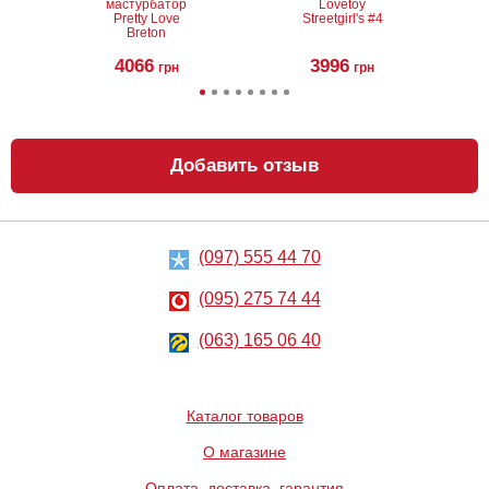
мастурбатор
Lovetoy
Pretty Love
Streetgirl's #4
Breton
4066
3996
грн
грн
Добавить отзыв
(097) 555 44 70
Гель с
Анальный
согревающим
лубрикант
эффектом на
Lubrix Anal gel,
(095) 275 74 44
водной основе
50 мл
Hot Warming
617
314
грн
(063) 165 06 40
грн
Каталог товаров
О магазине
Оплата, доставка, гарантия