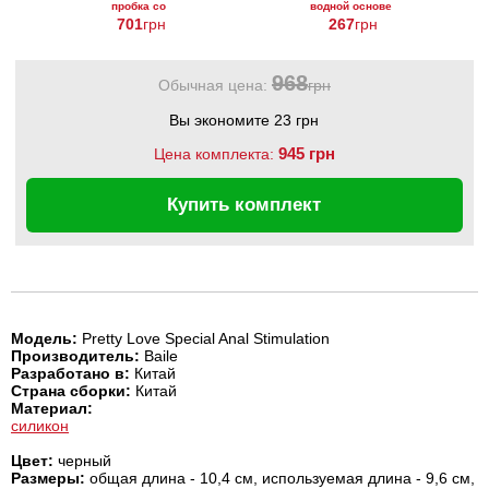
пробка со
водной основе
смещенным
Just Glide Anal,
701
грн
267
грн
центром
50 мл
тяжести Baile
Pretty Love
968
Обычная цена:
грн
Вы экономите 23 грн
945 грн
Цена комплекта:
Купить комплект
Модель:
Pretty Love Special Anal Stimulation
Производитель:
Baile
Разработано в:
Китай
Страна сборки:
Китай
Материал:
силикон
Цвет:
черный
Размеры:
общая длина - 10,4 см, используемая длина - 9,6 см,