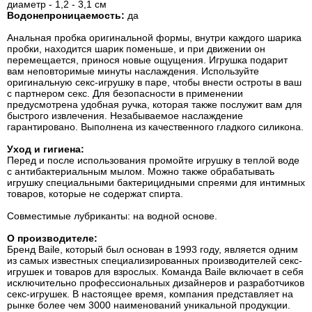
диаметр - 1,2 - 3,1 cм
Водонепроницаемость:
да
Анальная пробка оригинальной формы, внутри каждого шарика
пробки, находится шарик поменьше, и при движении он
перемещается, принося новые ощущения. Игрушка подарит
вам неповторимые минуты наслаждения. Используйте
оригинальную секс-игрушку в паре, чтобы внести остроты в ваш
с партнером секс. Для безопасности в применении
предусмотрена удобная ручка, которая также послужит вам для
быстрого извлечения. Незабываемое наслаждение
гарантировано. Выполнена из качественного гладкого силикона.
Уход и гигиена:
Перед и после использования промойте игрушку в теплой воде
с антибактериальным мылом. Можно также обрабатывать
игрушку специальными бактерицидными спреями для интимных
товаров, которые не содержат спирта.
Совместимые лубриканты: на водной основе.
О производителе:
Бренд Baile, который был основан в 1993 году, является одним
из самых известных специализированных производителей секс-
игрушек и товаров для взрослых. Команда Baile включает в себя
исключительно профессиональных дизайнеров и разработчиков
секс-игрушек. В настоящее время, компания представляет на
рынке более чем 3000 наименований уникальной продукции.