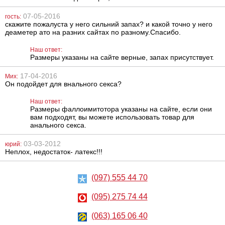
07-05-2016
гость:
скажите пожалуста у него сильний запах? и какой точно у него
деаметер ато на разних сайтах по разному.Спасибо.
Анальный
Большой
Наш ответ:
стимулятор
реалистичный
Размеры указаны на сайте верные, запах присутствует.
Baile Pretty Love
фаллоимитатор
Special Anal
8 inch на
Stimulation
присоске
17-04-2016
Мих:
1014
2696
грн
грн
Он подойдет для внального секса?
Наш ответ:
Размеры фаллоимитотора указаны на сайте, если они
вам подходят, вы можете использовать товар для
анального секса.
03-03-2012
юрий:
Неплох, недостаток- латекс!!!
Насадка-
Анальный
(097) 555 44 70
фаллоимитатор
лубрикант на
Vac-u-lock
водной основе
Just Glide Anal,
(095) 275 74 44
50 мл
737
267
грн
грн
(063) 165 06 40