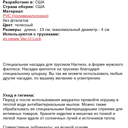
Разработано в:
США
Страна сборки:
США
Материал
:
PVC (поливинилхлорид)
без фталатов
Цвет
: телесный
Размеры
: длина - 19 см; максимальный диаметр - 4 см
Используются с трусиками:
из серии Vac-U-Lock
Специальная насадка для трусиков Harness, в форме мужского
фаллоса. Насадка крепится на трусиках благодаря
специальному штырьку. Вы так же можете использовать любые
другие насадки, по вашему желанию и усмотрению.
Уход и гигиена:
Перед и после использования аккуратно промойте игрушку в
теплой воде антибактериальным мылом. Можно также
обрабатывать ее специальными бактерицидными спреями для
интимных товаров. Храните изделие в мешочке из тонкой и
легкой ткани вдали от солнечных лучей и источников тепла.
Совместимые лубриканты: на водной основе.