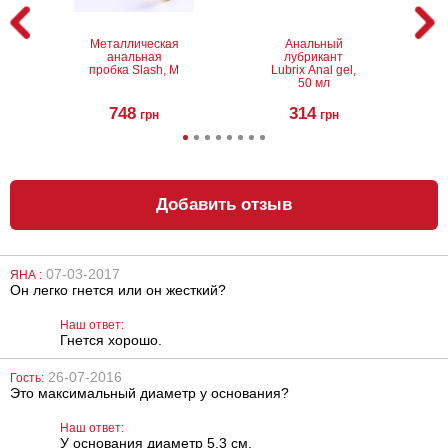
Металлическая
Анальный
анальная
лубрикант
пробка Slash, M
Lubrix Anal gel,
50 мл
748
314
грн
грн
Добавить отзыв
07-03-2017
ЯНА :
Он легко гнется или он жесткий?
Насадка -
Лубрикант на
анальный
водной основе
имитатор
Eros Aqua, 50 мл
Наш ответ:
Harness
Гнется хорошо.
751
324
грн
грн
26-07-2016
Гость:
Это максимальный диаметр у основания?
Наш ответ:
У основания диаметр 5,3 см.