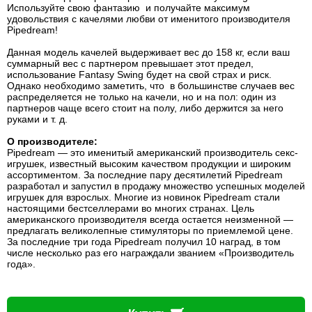
Используйте свою фантазию и получайте максимум
удовольствия с качелями любви от именитого производителя
Pipedream!
Данная модель качелей выдерживает вес до 158 кг, если ваш
суммарный вес с партнером превышает этот предел,
использование Fantasy Swing будет на свой страх и риск.
Однако необходимо заметить, что в большинстве случаев вес
распределяется не только на качели, но и на пол: один из
партнеров чаще всего стоит на полу, либо держится за него
руками и т. д.
О производителе:
Pipedream — это именитый американский производитель секс-
игрушек, известный высоким качеством продукции и широким
ассортиментом. За последние пару десятилетий Pipedream
разработал и запустил в продажу множество успешных моделей
игрушек для взрослых. Многие из новинок Pipedream стали
настоящими бестселлерами во многих странах. Цель
американского производителя всегда остается неизменной —
предлагать великолепные стимуляторы по приемлемой цене.
За последние три года Pipedream получил 10 наград, в том
числе несколько раз его награждали званием «Производитель
года».