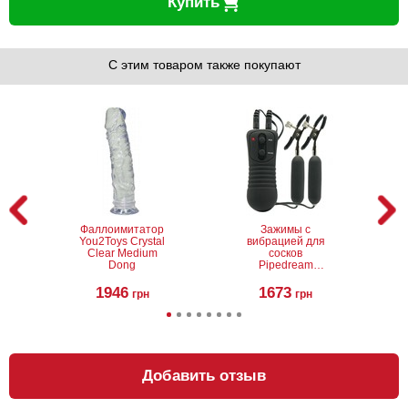
Купить
С этим товаром также покупают
Фаллоимитатор
Зажимы с
You2Toys Crystal
вибрацией для
Clear Medium
сосков
Dong
Pipedream
Vibrating Nipple
Clamps
1946
1673
грн
грн
Добавить отзыв