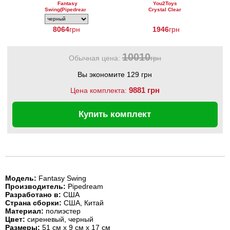
Fantasy
You2Toys
Swing(Pipedream)
Crystal Clear
Medium Dong
8064
грн
1946
грн
10010
Обычная цена:
грн
Вы экономите 129 грн
9881 грн
Цена комплекта:
Купить комплект
Модель
:
Fantasy Swing
Производитель
:
Pipedream
Разработано в:
США
Страна сборки:
США, Китай
Материал
:
полиэстер
Цвет
:
сиреневый, черный
Размеры
:
51 см х 9 см х 17 см