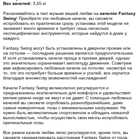
Вес качелей
:
3,55 кг
Раскачивайтесь в такт музыке вашей любви на
качелях Fantasy
Swing
! Приобретя эти любовные качели, вы сможете
испробовать их практически сразу, установка этой модели не
занимает много времени и требует лишь несколько
неспецифических инструментов, которые найдутся в доме у
каждого.
Fantasy Swing могут быть установлены в дверном проеме или
на потолке — последнее решение является предпочтительнее.
И хотя устанавливать качели проще в проеме дверей, однако
это значительно ограничивает амплитуду движения. Советуем
вам зафиксировать любовные качели на потолке: несмотря на
то, что это потребует больше времени и усилий, все окупится
благодаря множеству возможностей наслаждения!
Качели Fantasy Swing великолепно регулируются и
предназначены исключительно для комфорта и удовольствия:
мягкие ремни нигде не жмут и не давят. С помощью любовных
качелей вы сможете опробовать разнообразнейшие, даже
самые невероятные, позы с минимальными нагрузками. Не
нужно быть великолепным спортсменом и обладать немалой
выносливостью, чтобы осуществить свои мечты испробовать
оригинальные позы.
Все ремни качели любви легко регулируются, кроме того, вы
сможете скорректировать расстояние Fantasy Swing от пола.