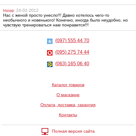
24-02-2012
Назар:
Нас с женой просто унесло!!! Давно хотелось чего-то
Женский
Виброяйцо с
необычного и новенького! Конечно, иногда было неудобно, но
клиторальный
управлением
крем Clitorix
через смартфон
чувствую тренироваться нам понравится!!!
Baile Pretty Love
Abner
901
2298
грн
грн
(097) 555 44 70
(095) 275 74 44
(063) 165 06 40
Каталог товаров
Надувное
Страпон для
О магазине
сидение с
имитации секса
вибратором, 16
втроем Menage
см
A Trois For Two
Оплата, доставка, гарантия
Double
Penetration
3226
3114
грн
грн
Контакты
Полная версия сайта