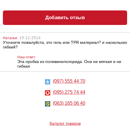
Добавить отзыв
19-12-2014
Наталья:
Уточните пожалуйста, это гель или TPR материал? и наскольоко
Анальный
Анальный
гибкий?
лубрикант
лубрикант на
Lubrix Anal gel,
водной основе
50 мл
Just Glide Anal,
Наш ответ:
200 мл
Эта пробка из поливинилхлорида. Она не мягкая и не
314
486
грн
грн
гибкая.
(097) 555 44 70
(095) 275 74 44
(063) 165 06 40
Металлическая
Анальный
анальная
лубрикант на
пробка Slash, M
водной основе
Каталог товаров
Just Glide Anal,
50 мл