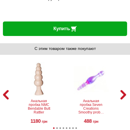
Купить
С этим товаром также покупают
Анальная
Анальная
пробка NMC
пробка Seven
Bendable Butt
Creations
Rattler
Smoothy prober
clear lavender
1180
488
грн
грн