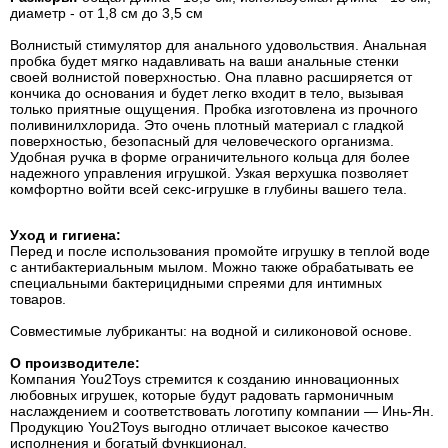
диаметр - от 1,8 см до 3,5 см
Волнистый стимулятор для анального удовольствия. Анальная
пробка будет мягко надавливать на ваши анальные стенки
своей волнистой поверхностью. Она плавно расширяется от
кончика до основания и будет легко входит в тело, вызывая
только приятные ощущения. Пробка изготовлена из прочного
поливинилхлорида. Это очень плотный материал с гладкой
поверхностью, безопасный для человеческого организма.
Удобная ручка в форме ограничительного кольца для более
надежного управления игрушкой. Узкая верхушка позволяет
комфортно войти всей секс-игрушке в глубины вашего тела.
Уход и гигиена:
Перед и после использования промойте игрушку в теплой воде
с антибактериальным мылом. Можно также обрабатывать ее
специальными бактерицидными спреями для интимных
товаров.
Совместимые лубриканты: на водной и силиконовой основе.
О производителе:
Компания You2Toys стремится к созданию инновационных
любовных игрушек, которые будут радовать гармоничным
наслаждением и соответствовать логотипу компании — Инь-Ян.
Продукцию You2Toys выгодно отличает высокое качество
исполнения и богатый функционал.