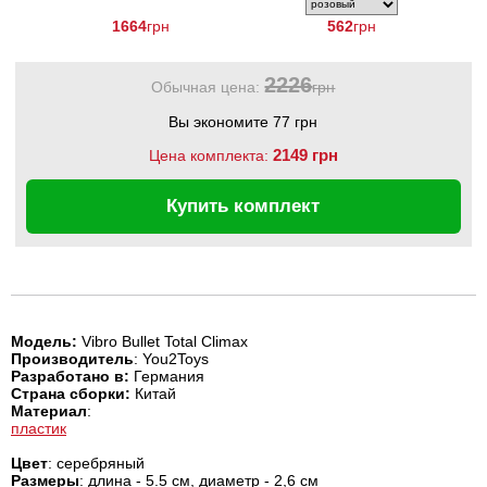
Butt Plug Small
1664
грн
Pink Jellies
562
грн
2226
Обычная цена:
грн
Вы экономите 77 грн
2149 грн
Цена комплекта:
Купить комплект
Модель:
Vibro Bullet Total Climax
Производитель
: You2Toys
Разработано в:
Германия
Страна сборки:
Китай
Материал
:
пластик
Цвет
: серебряный
Размеры
: длина - 5.5 см, диаметр - 2,6 см