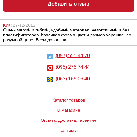
Добавить отзыв
Анальный
Лубрикант на
лубрикант
водной основе
Lubrix Anal gel,
Eros Aqua, 50 мл
50 мл
27-12-2012
Юля:
314
324
грн
грн
Очень мягкий и гибкий, удобный материал, нетоксичный и без
пластификаторов. Красивая форма цвет и размер хорошие. по
разумной цене. Всем довольна!
(097) 555 44 70
(095) 275 74 44
(063) 165 06 40
Анальный
Металлическая
лубрикант на
анальная
водной основе
пробка Slash, S
Just Glide Anal,
50 мл
Каталог товаров
267
668
грн
грн
О магазине
Оплата, доставка, гарантия
Контакты