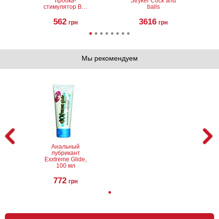
пробка-
Stryker Cock and
стимулятор Butt
balls
Plug Small Pink
Jellies
562
3616
грн
грн
Мы рекомендуем
Насадка на член
Эрекционное
для анальной и
виброкольцо
клиторальной
Optimale
стимуляции The
Vibrating Double
Ultimate Triple
C-Ring
Stimulator
1827
1991
грн
грн
Анальный
лубрикант
Exxtreme Glide,
100 мл
772
грн