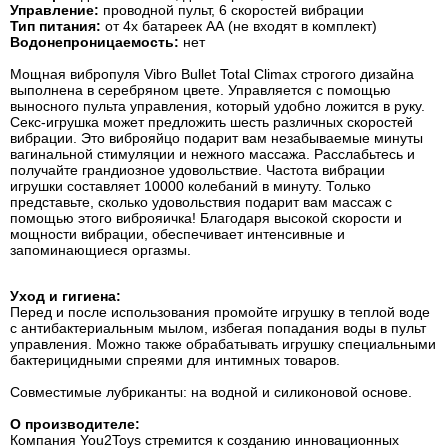
Управление:
проводной пульт, 6 скоростей вибрации
Тип питания:
от 4х батареек АА (не входят в комплект)
Водонепроницаемость:
нет
Мощная вибропуля Vibro Bullet Total Climax строгого дизайна
выполнена в серебряном цвете. Управляется с помощью
выносного пульта управления, который удобно ложится в руку.
Секс-игрушка может предложить шесть различных скоростей
вибрации. Это виброяйцо подарит вам незабываемые минуты
вагинальной стимуляции и нежного массажа. Расслабьтесь и
получайте грандиозное удовольствие. Частота вибрации
игрушки составляет 10000 колебаний в минуту. Только
представьте, сколько удовольствия подарит вам массаж с
помощью этого виброяичка! Благодаря высокой скорости и
мощности вибрации, обеспечивает интенсивные и
запоминающиеся оргазмы.
Уход и гигиена:
Перед и после использования промойте игрушку в теплой воде
с антибактериальным мылом, избегая попадания воды в пульт
управления. Можно также обрабатывать игрушку специальными
бактерицидными спреями для интимных товаров.
Совместимые лубриканты: на водной и силиконовой основе.
О производителе:
Компания You2Toys стремится к созданию инновационных