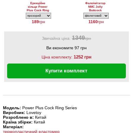
Ерекційне
Фалоімітатор
кільце Power
NMC Jolly
Plus Cock Ring
Buttcock
Series
189
грн
1160
грн
1349
Звичайна ціна:
грн
Ви економите 97 грн
1252 грн
Ціна комплекту:
Купити комплект
Модель:
Power Plus Cock Ring Series
Виробник:
Lovetoy
Розроблено в:
Китай
Країна збірки:
Китай
Матеріал:
термопластичний еластомер