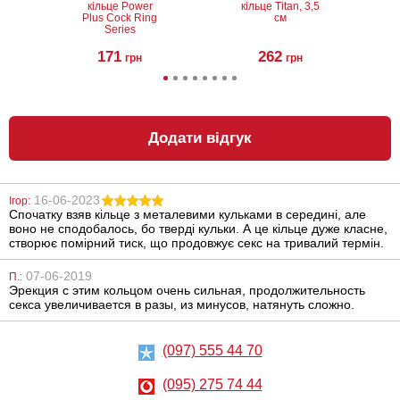
кільце Power
кільце Titan, 3,5
Plus Cock Ring
см
Series
171
262
грн
грн
Додати відгук
16-06-2023
Ігор:
Спочатку взяв кільце з металевими кульками в середині, але
Ерекційне
Реалістичний
воно не сподобалось, бо тверді кульки. А це кільце дуже класне,
кільце Power
фалоімітатор,
Plus Cock Ring
Doc Johnson
створює помірний тиск, що продовжує секс на тривалий термін.
Series
Realistic Cock
UR3 6 Inch 16 см
07-06-2019
170
3763
П.:
грн
грн
Эрекция с этим кольцом очень сильная, продолжительность
секса увеличивается в разы, из минусов, натянуть сложно.
(097) 555 44 70
(095) 275 74 44