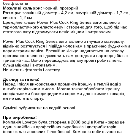
без фталатів
Можливі кольори:
чорний, прозорий
Розміри:
зовнішній діаметр - 4,2 см, внутрішній діаметр - 1,7 см,
висота - 1,2 см
Ерекційне кільце Power Plus Cock Ring Series виготовлено з
термопластичного еластомеру і створено для того, щоб під час
статевого акту підтримувати пеніс міцним і витривалим.
Power Plus Cock Ring Series виготовлено з гнучкого матеріалу,
відмінно розтягується і підійде чоловікам з практично будь-якими
параметрами пеніса. Ерекційне кільце надягається на основу
ерегованного члена і дозволить вам догоджати партнерці більш
тривалий час. Воно перешкоджає відтоку крові і робить пеніс
більш міцним і витривалим.
Не містить фталатів і латексу.
Догляд та гігієна:
Перед і після використання промийте іграшку в теплій воді з
антибактеріальним милом. Можна також обробляти іграшку
спеціальними бактерицидними спреями для інтимних товарів,
які не містять спирту.
Сумісні лубриканти: на водній основі.
Про виробника:
Компанія Lovetoy була створена в 2008 році в Китаї - зараз це
один з найбільш професійних виробників і дистриб'юторів
іграшок для дорослих Піднебесної. Компанія робить упор на