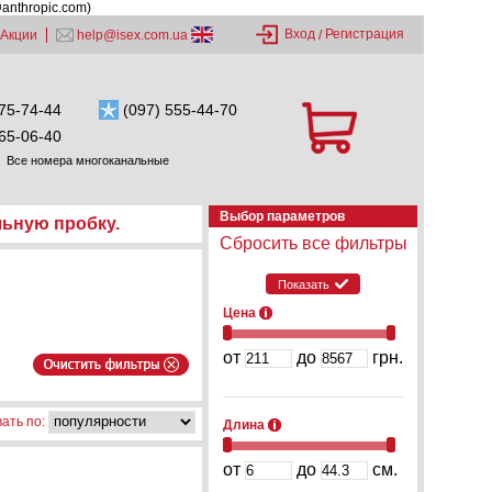
@anthropic.com)
Вход
Регистрация
Акции
help@isex.com.ua
/
75-74-44
(097) 555-44-70
65-06-40
Все номера многоканальные
Выбор параметров
льную пробку.
Сбросить все фильтры
Показать
Цена
от
до
грн.
ать по:
Длина
от
до
см.