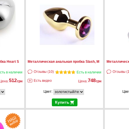
бка Heart S
Металлическая анальная пробка Slash, M
Металлическ
Отзывы (10)
Отзывы (1
сть в наличии
Есть в наличии
512
748
Есть видео
Цена:
грн
Цена:
грн
Цвет:
Цве
Купить