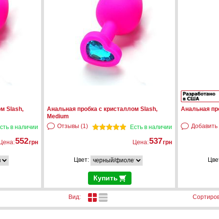
м Slash,
Анальная пробка с кристаллом Slash,
Анальная про
Medium
Отзывы (1)
Добавить
сть в наличии
Есть в наличии
552
537
Цена:
грн
Цена:
грн
Цвет:
Цве
Купить
Сортиров
Вид: