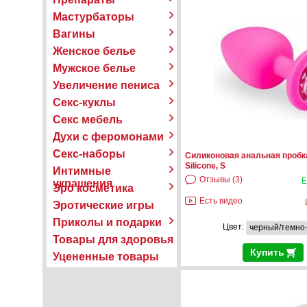
Мастурбаторы
Вагины
Женское белье
Мужское белье
Увеличение пениса
Секс-куклы
Секс мебель
Духи с феромонами
Секс-наборы
Силиконовая анальная пробк
Silicone, S
Интимные
Отзывы (3)
Е
украшения
Эро косметика
Есть видео
Эротические игры
Приколы и подарки
Цвет:
Товары для здоровья
Купить
Уцененные товары