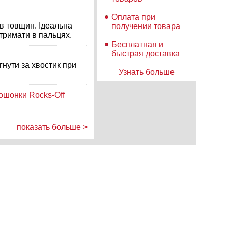
Оплата при
ів товщин. Ідеальна
получении товара
 тримати в пальцях.
Бесплатная и
быстрая доставка
гнути за хвостик при
Узнать больше
ошонки Rocks-Off
показать больше >
 и гигиена написано
льше не заряжается
непроникний і ми
попаданню вологи в
еально дарує захмарні