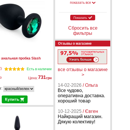
показать все
Показать
Сбросить все
фильтры
Отзывы о магазине
 анальная пробка Slash
)
Есть в наличии
все отзывы о магазине
>
731
о
Цена:
грн
14-02-2026
/ Ольга
т:
Все чудово,
оперативна доставка.
Купить
хороший товар
10-12-2025
/ Євген
Найкращий магазин.
Дякую колективу!