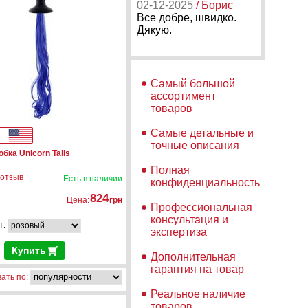
02-12-2025
/ Борис
Все добре, швидко.
Дякую.
Самый большой
ассортимент
товаров
Самые детальные и
точные описания
бка Unicorn Tails
Полная
 отзыв
Есть в наличии
конфиденциальность
824
Цена:
грн
Профессиональная
консультация и
т:
экспертиза
Купить
Дополнительная
гарантия на товар
ать по:
Реальное наличие
товаров