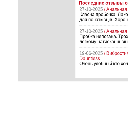
Последние отзывы о 
27-10-2025
/ Анальная
Класна пробочка. Лако
для початківців. Хоро
27-10-2025
/ Анальная
Пробка непогана. Трохи
легкому натисканні він
19-06-2025
/ Вибрости
Dauntless
Очень удобный кто хоч
24-12-2024
/ Анальный
В описании товара ука
избегайте попадания 
Наш ответ:
Вітаємо! В 
публікуємо цю інформа
механізм. Дуже шкода 
28-08-2024
/ Анальная 
Ооо, ця штука тільки д
відчуття.