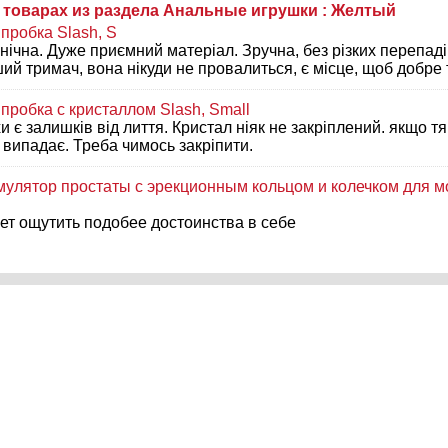
товарах из раздела Анальные игрушки : Желтый
 пробка Slash, S
нічна. Дуже приємний матеріал. Зручна, без різких перепад
ший тримач, вона нікуди не провалиться, є місце, щоб добре
 пробка с кристаллом Slash, Small
 є залишків від лиття. Кристал ніяк не закріплений. якщо тя
 випадає. Треба чимось закріпити.
мулятор простаты с эрекционным кольцом и колечком для м
ет ощутить подобее достоинства в себе
 вибростимулятор Baile Pretty Love Merlin
зано что игрушка водонепроницаема и лишь в разделе уход
воды внутрь,к сожалению вода попала внутрь игрушки и бо
описі від виробника і на коробці вказується, що товар водо
цію, але ми в свою чергу в описі застерігаємо запобігати 
, що у вас склалась така неприємн ситуація.
пробка Lovetoy Flawless Clear Anal Plug 4.5 (нет в наличии)
ля досвідчених)) Якість на вищому рівні і зі змазкою вона р