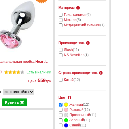
Материал
Гель, силикон
(6)
Металл
(5)
Медицинский силикон
(1)
Производитель
Slash
(11)
NS Novelties
(1)
ая анальная пробка Heart L
)
Есть в наличии
Страна-производитель
559
Китай
(12)
Цена:
грн
т:
Цвет
Купить
Желтый
(12)
Розовый
(12)
Прозрачный
(11)
Зеленый
(11)
Синий
(11)