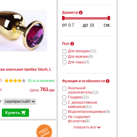
Диаметр
от
до
см.
Пол
Для женщин
(12)
Для мужчин
(9)
Для пары
(3)
я анальная пробка Slash, L
)
Есть в наличии
Функции и особенности
Анальный
761
о
Цена:
грн
ограничитель
(12)
Гладкие
(12)
т:
С декоративным
камешком
(11)
Водонепроницаемые
(9)
Купить
Не содержит
фталатов
(8)
показать все