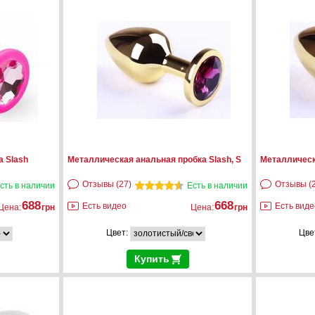
а Slash
Металлическая анальная пробка Slash, S
Металлическа
Отзывы (27)
Отзывы (2
сть в наличии
Есть в наличии
688
668
Есть видео
Есть виде
Цена:
грн
Цена:
грн
Цвет:
Цве
Купить