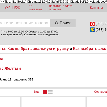
 (KHTML, like Gecko) Chrome/131.0.0.0 Safari/537.36; ClaudeBot/1.0; +claudebot
О
Доставка, оплата,
УКР
РУС
Контакты
магазине
гарантия
Поиск
(095) 2
(063) 1
т - c 9:00 до 19:00. Суббота - с 11:00 до 17:00.
 в воскресенье обрабатываются в понедельник.
ты: Как выбрать анальную игрушку
и
Как выбрать ана
ки
 : Желтый
рано 12 товаров из 375
Сортиров
Вид: