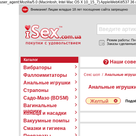
user_agent:Mozilla/5.0 (Macintosh; Intel Mac OS X 10_15_7) AppleWebKit/537.36
Внимание! Лицам младше 18 лет посещение сайта запрещено
Режим работы: Пн-П
Заказы сделанные
Каталог
Наши сове
Вибраторы
Фаллоимитаторы
Секс шоп
/
Анальные игруш
Анальные игрушки
Анальные игрушки
Страпоны
Садо-Мазо (BDSM)
Желтый
Подоб
Вагинальные
шарики
Кольца и насадки
Вакуумные помпы
Смазки и гигиена
Препараты