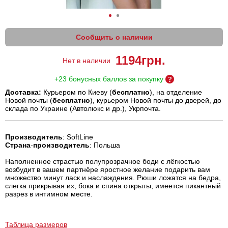
Сообщить о наличии
1194
грн.
Нет в наличии
+23 бонусных баллов за покупку
Доставка:
Курьером по Киеву (
бесплатно
), на отделение
Новой почты (
бесплатно
), курьером Новой почты до дверей, до
склада по Украине (Автолюкс и др.), Укрпочта.
Производитель
: SoftLine
Страна
-
производитель
: Польша
Наполненное страстью полупрозрачное боди с лёгкостью
возбудит в вашем партнёре яростное желание подарить вам
множество минут ласк и наслаждения. Рюши ложатся на бедра,
слегка прикрывая их, бока и спина открыты, имеется пикантный
разрез в интимном месте.
Таблица размеров