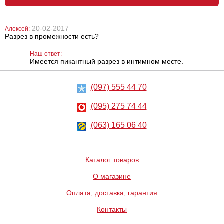
20-02-2017
Алексей:
Разрез в промежности есть?
Анальный
Лубрикант на
лубрикант
водной основе
Lubrix Anal gel,
Eros Aqua, 50 мл
Наш ответ:
50 мл
Имеется пикантный разрез в интимном месте.
314
324
грн
грн
(097) 555 44 70
(095) 275 74 44
(063) 165 06 40
Каталог товаров
Анальный
Металлическая
лубрикант на
анальная
водной основе
пробка Slash, S
О магазине
Just Glide Anal,
50 мл
Оплата, доставка, гарантия
267
668
грн
грн
Контакты