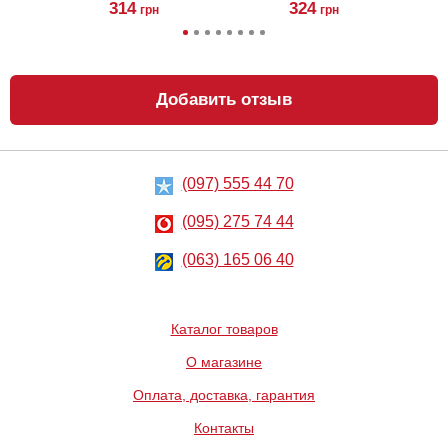
314
324
грн
грн
Добавить отзыв
(097) 555 44 70
Анальный
Металлическая
лубрикант на
анальная
водной основе
пробка Slash, S
(095) 275 74 44
Just Glide Anal,
50 мл
267
668
грн
(063) 165 06 40
грн
Каталог товаров
О магазине
Оплата, доставка, гарантия
Контакты
Вибратор Baile
Вибратор Scala
Waves Of
Rubber pink