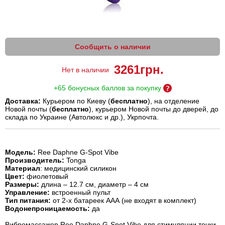
Сообщить о наличии
3261
грн.
Нет в наличии
+65 бонусных баллов за покупку
Доставка:
Курьером по Киеву (
бесплатно
), на отделение
Новой почты (
бесплатно
), курьером Новой почты до дверей, до
склада по Украине (Автолюкс и др.), Укрпочта.
Модель:
Ree Daphne G-Spot Vibe
Производитель:
Tonga
Материал
: медицинский силикон
Цвет:
фиолетовый
Размеры:
длина – 12.7 см, диаметр – 4 см
Управление:
встроенный пульт
Тип питания:
от 2-х батареек ААА (не входят в комплект)
Водонепроницаемость:
да
Вибромассажер Ree Daphne G-Spot Vibe для стимуляции точки-