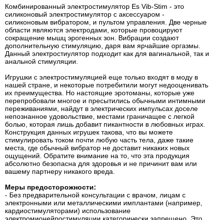
Комбинированный электростимулятор Es Vib-Stim - это
силиконовый электростимулятор с аксессуаром -
силиконовым вибратором, и пультом управления. Две черные
области являются электродами, которые провоцируют
сокращение мышц эрогенных зон. Вибрации создают
дополнительную стимуляцию, даря вам ярчайшие оргазмы.
Данный электростиулятор подходит как для вагинальной, так и
анальной стимуляции.
Игрушки с электростимуляцией еще только входят в моду в
нашей стране, и некоторые потребитили могут недооценивать
их преимущества. Но настоящие эротоманы, которые уже
перепробовали многое и пресытились обычными интимными
переживаниями, найдут в электрических импульсах доселе
непознанное удовольствие, местами граничащее с легкой
болью, которая лишь добавит пикантности в любовных играх.
Конструкция данных игрушек такова, что вы можете
стимулировать током почти любую часть тела, даже такие
места, где обычный вибратор не доставит никаких новых
ощущений. Обратите внимание на то, что эта продукция
абсолютно безопасна для здоровья и не причинит вам или
вашему партнеру никакого вреда.
Меры предосторожности:
- Без предварительной консультации с врачом, лицам с
электронными или металлическими имплантами (например,
кардиостимуляторами) использование
электромионейростимуляции категорически запрещено. Это