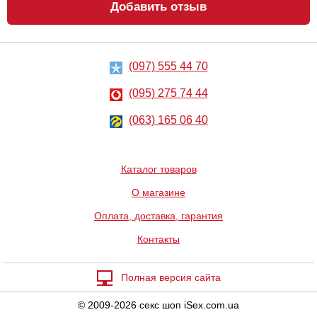
Добавить отзыв
(097) 555 44 70
Анальный
Лубрикант на
лубрикант
водной основе
Lubrix Anal gel,
Eros Aqua, 50 мл
(095) 275 74 44
50 мл
314
324
грн
(063) 165 06 40
грн
Каталог товаров
О магазине
Оплата, доставка, гарантия
Контакты
Анальный
Металлическая
лубрикант на
анальная
водной основе
пробка Slash, S
Just Glide Anal,
Полная версия сайта
50 мл
267
668
грн
грн
© 2009-2026 секс шоп iSex.com.ua