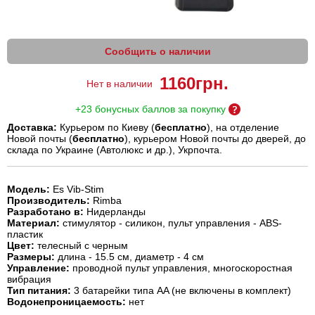
Сообщить о наличии
1160
грн.
Нет в наличии
+23 бонусных баллов за покупку
Доставка:
Курьером по Киеву (
бесплатно
), на отделение
Новой почты (
бесплатно
), курьером Новой почты до дверей, до
склада по Украине (Автолюкс и др.), Укрпочта.
Модель:
Es Vib-Stim
Производитель:
Rimba
Разработано в:
Нидерланды
Материал:
стимулятор - силикон, пульт управления - ABS-
пластик
Цвет:
телесный с черным
Размеры:
длина - 15.5 см, диаметр - 4 см
Управление:
проводной пульт управления, многоскоростная
вибрация
Тип питания:
3 батарейки типа АA (не включены в комплект)
Водонепроницаемость:
нет