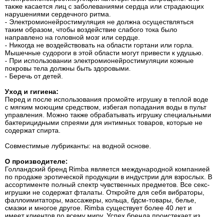
также касается лиц с заболеваниями сердца или страдающих
нарушениями сердечного ритма.
- Электромионейростимуляция не должна осуществляться
таким образом, чтобы воздействие слабого тока было
направлено на головной мозг или сердце.
- Никогда не воздействовать на области гортани или горла.
Мышечные судороги в этой области могут привести к удушью.
- При использовании электромионейростимуляции кожные
покровы тела должны быть здоровыми.
- Беречь от детей.
Уход и гигиена:
Перед и после использования промойте игрушку в теплой воде
с мягким моющим средством, избегая попадания воды в пульт
управления. Можно также обрабатывать игрушку специальными
бактерицидными спреями для интимных товаров, которые не
содержат спирта.
Совместимые лубриканты: на водной основе.
О производителе:
Голландский бренд Rimba является международной компанией
по продаже эротической продукции в индустрии для взрослых. В
ассортименте полный спектр чувственных предметов. Все секс-
игрушки не содержат фталаты. Откройте для себя вибраторы,
фаллоимитаторы, массажеры, кольца, бдсм-товары, белье,
смазки и многое другое. Rimba существует более 40 лет и
имеет клиентов по всему миру. Успех бренда проистекает из