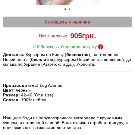
Сообщить о наличии
905
грн.
Нет в наличии
+18 бонусных баллов за покупку
Доставка:
Курьером по Киеву (
бесплатно
), на отделение
Новой почты (
бесплатно
), курьером Новой почты до дверей, до
склада по Украине (Автолюкс и др.), Укрпочта.
Производитель:
Leg Avenue
Цвет:
черный
Размер:
42-46 (One size)
Состав:
100% нейлон
Изящное боди из полупрозрачного материала с кружевным
узором, и оголенной спиной. Боди отлично стройнит фигуру, и
подчеркивает все женские достоинства.