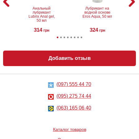
Анальный
Лубрикант на
лубрикант
водной основе
Lubrix Anal gel,
Eros Aqua, 50 мл
50 мл
314
324
грн
грн
Добавить отзыв
(097) 555 44 70
Анальный
Металлическая
лубрикант на
анальная
водной основе
пробка Slash, S
(095) 275 74 44
Just Glide Anal,
50 мл
267
668
грн
(063) 165 06 40
грн
Каталог товаров