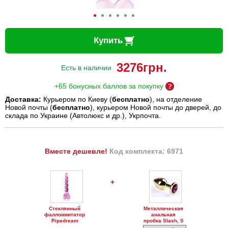
Купить
3276
грн.
Есть в наличии
+65 бонусных баллов за покупку
Доставка:
Курьером по Киеву (
бесплатно
), на отделение
Новой почты (
бесплатно
), курьером Новой почты до дверей, до
склада по Украине (Автолюкс и др.), Укрпочта.
Вместе дешевле!
Код комплекта: 6971
+
Стеклянный
Металлическая
фаллоимитатор
анальная
Pipedream
пробка Slash, S
Icicles No.43