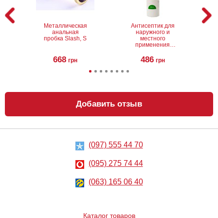
Металлическая
Антисептик для
анальная
наружного и
пробка Slash, S
местного
применения
Линкомистин
(0,1% водный
668
486
грн
грн
раствор
мирамистина) в
спрее, 250 мл
Добавить отзыв
(097) 555 44 70
Анальный
Анальный
лубрикант на
лубрикант
водной основе
Lubrix Anal gel,
(095) 275 74 44
Just Glide Anal,
50 мл
50 мл
267
314
грн
(063) 165 06 40
грн
Каталог товаров