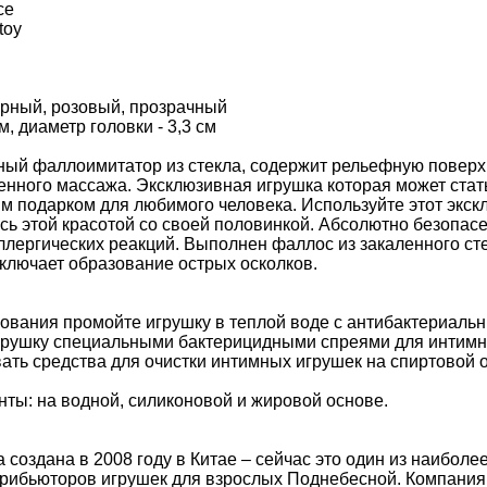
ce
toy
рный, розовый, прозрачный
м, диаметр головки - 3,3 см
ный фаллоимитатор из стекла, содержит рельефную повер
енного массажа. Эксклюзивная игрушка которая может ста
м подарком для любимого человека. Используйте этот экск
сь этой красотой со своей половинкой. Абсолютно безопасен
ллергических реакций. Выполнен фаллос из закаленного сте
ключает образование острых осколков.
зования промойте игрушку в теплой воде с антибактериал
грушку специальными бактерицидными спреями для интимн
ать средства для очистки интимных игрушек на спиртовой 
ты: на водной, силиконовой и жировой основе.
 создана в 2008 году в Китае – сейчас это один из наибо
трибьюторов игрушек для взрослых Поднебесной. Компания 