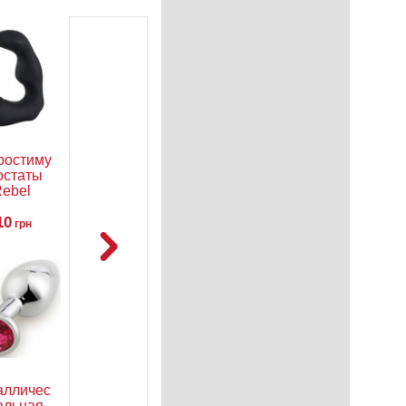
ростимулятор
Вагинальные
Насадка
Ан
остаты
шарики
Brave Man
ц
ebel
Black
NM
ostate
Velvets
T
10
brator
714
Balls
328
3
грн
грн
грн
аллическая
Фаллоимитатор
Набор
Ан
альная
Doc
анальных
лу