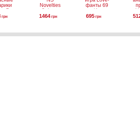
арики
Novelties
фанты 69
п
vet Red
Colours
или Игры в
H
3
alls
Pleasures 4
1464
695
постели
51
грн
грн
грн
(новая
редакция)
ать и ухаживать за игрушкой
Как пользоваться анальными п
лятся на 2 вида: закрытые
Пробки идеальны 
тив) и открытые (обнажающие
в вашей интимной
шо растягиваются, благодаря
помогут в изучени
ают даже во время интенсивных
мастурбация или 