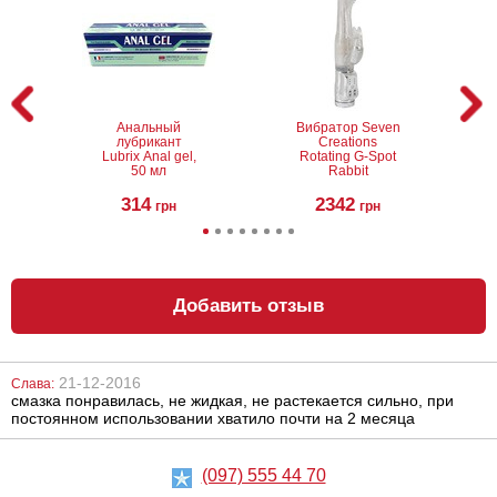
Анальный
Вибратор Seven
лубрикант
Creations
Lubrix Anal gel,
Rotating G-Spot
50 мл
Rabbit
314
2342
грн
грн
Добавить отзыв
21-12-2016
Слава:
смазка понравилась, не жидкая, не растекается сильно, при
Фаллоимитатор
Насадка для
постоянном использовании хватило почти на 2 месяца
Doc Johnson
страпона Doc
Platinum Truskyn
Johnson Vac-u-
The Tru Ride 8
lock Crystal
Inch
Jellies Dong 8
(097) 555 44 70
Inch Pink
6013
1218
грн
грн