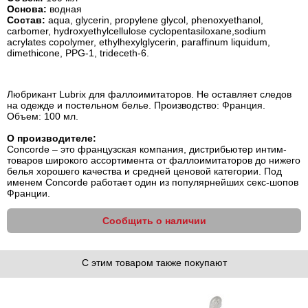
Основа:
водная
Состав:
aqua, glycerin, propylene glycol, phenoxyethanol,
carbomer, hydroxyethylcellulose cyclopentasiloxane,sodium
acrylates copolymer, ethylhexylglycerin, paraffinum liquidum,
dimethicone, PPG-1, trideceth-6.
Любрикант Lubrix для фаллоимитаторов. Не оставляет следов
на одежде и постельном белье. Производство: Франция.
Объем: 100 мл.
О производителе:
Concorde – это французская компания, дистрибьютер интим-
товаров широкого ассортимента от фаллоимитаторов до нижего
белья хорошего качества и средней ценовой категории. Под
именем Concorde работает один из популярнейших секс-шопов
Франции.
Сообщить о наличии
С этим товаром также покупают