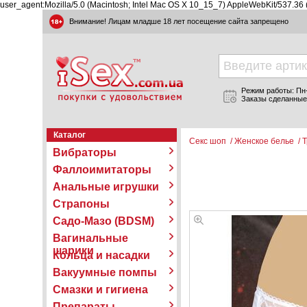
user_agent:Mozilla/5.0 (Macintosh; Intel Mac OS X 10_15_7) AppleWebKit/537.36
Внимание! Лицам младше 18 лет посещение сайта запрещено
Режим работы: Пн-П
Заказы сделанные
Каталог
Секс шоп
/
Женское белье
/
Т
Вибраторы
Фаллоимитаторы
Анальные игрушки
Страпоны
Садо-Мазо (BDSM)
Вагинальные
шарики
Кольца и насадки
Вакуумные помпы
Смазки и гигиена
Препараты