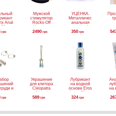
альный
Мужской
УЦЕНКА.
Про
рикант
стимулятор
Металлическая
тр
ix Anal
Rocks-Off
анальная
, 50 мл
Naughty-
пробка, L
4
Boy NEW
2490
350
54
грн
грн
грн
10 режимов
вибрации
абор
Украшение
Лубрикант
Ан
ашений
для клитора
на водной
луб
груди и
Cleopatra
основе Eros
на 
итора
Clitoral
Aqua, 50 мл
осн
8
589
324
Gli
26
грн
грн
грн
5