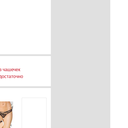
з чашечек
едостаточно