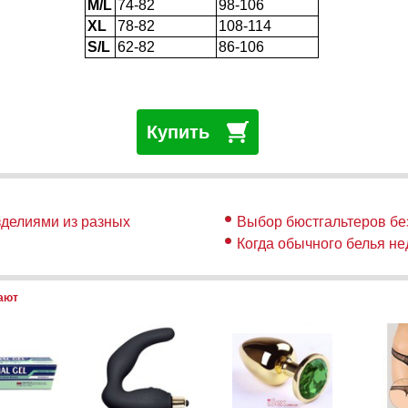
M/L
74-82
98-106
XL
78-82
108-114
S/L
62-82
86-106
Купить
зделиями из разных
Выбор бюстгальтеров бе
Когда обычного белья н
пают