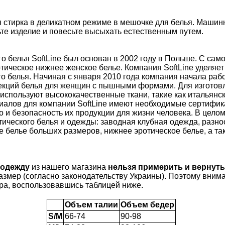
 стирка в деликатном режиме в мешочке для белья. Маши
те изделие и повесьте высыхать естественным путем.
о белья SoftLine был основан в 2002 году в Польше. С сам
отическое нижнее женское белье. Компания SoftLine уделяе
о белья. Начиная с января 2010 года компания начала раб
екций белья для женщин с пышными формами. Для изготов
используют высококачественные ткани, такие как итальянск
иалов для компании SoftLine имеют необходимые сертифик
 и безопасность их продукции для жизни человека. В целом
тического белья и одежды: заводная клубная одежда, разн
 белье больших размеров, нижнее эротическое белье, а та
 одежду
из нашего магазина
нельзя примерить и вернут
азмер (согласно законодательству Украины). Поэтому внима
ра, воспользовавшись таблицей ниже.
Объем талии
Объем бедер
S/M
66-74
90-98