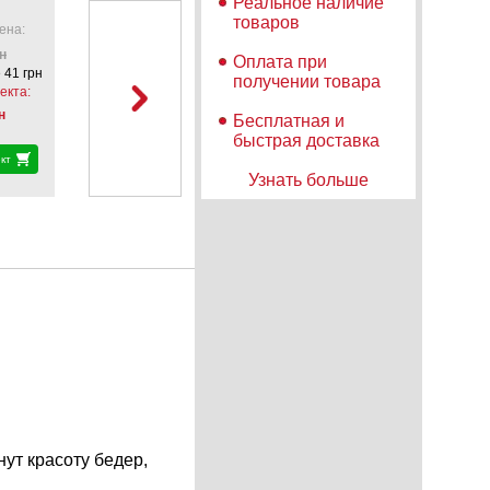
Реальное наличие
Вместе дешевле!
Код комплекта: № 4647
товаров
ена:
н
Оплата при
 41 грн
Трусики-
получении товара
УЦЕ
шортики
екта:
Мет
+
ана
н
про
Бесплатная и
35
656
грн
быстрая доставка
кт
Узнать больше
ут красоту бедер,