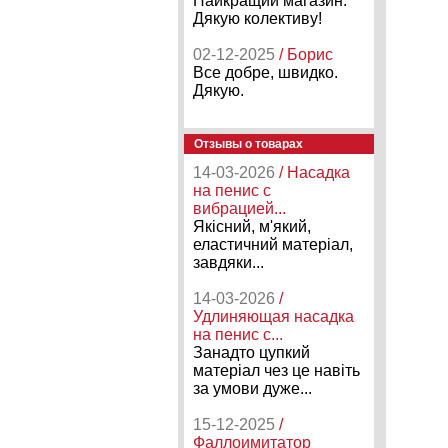
Найкращий магазин.
Дякую колективу!
02-12-2025
/ Борис
Все добре, швидко.
Дякую.
Отзывы о товарах
14-03-2026
/ Насадка
на пенис с
вибрацией...
Якісний, м'який,
еластичний матеріал,
завдяки...
14-03-2026
/
Удлиняющая насадка
на пенис с...
Занадто цупкий
матеріал чез це навіть
за умови дуже...
15-12-2025
/
Фаллоимитатор