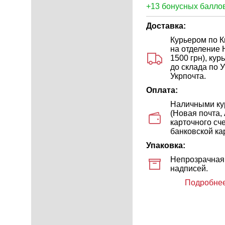
+13 бонусных баллов
Доставка:
Курьером по Ки
на отделение 
1500 грн), ку
до склада по У
Укрпочта.
Оплата:
Наличными кур
(Новая почта,
карточного сч
банковской кар
Упаковка:
Непрозрачная 
надписей.
Подробнее