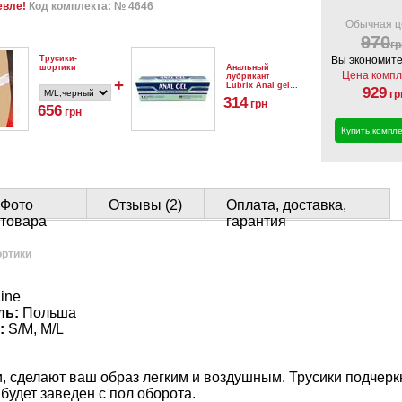
евле!
Код комплекта: № 4646
Обычная ц
970
гр
Трусики-
Вы экономите
Анальный
шортики
Цена компл
лубрикант
+
Lubrix Anal gel,
929
гр
50 мл
314
грн
656
грн
Купить компле
Фото
Отзывы (2)
Оплата, доставка,
товара
гарантия
ортики
ine
ль:
Польша
:
S/M, M/L
, сделают ваш образ легким и воздушным. Трусики подчеркн
удет заведен с пол оборота.