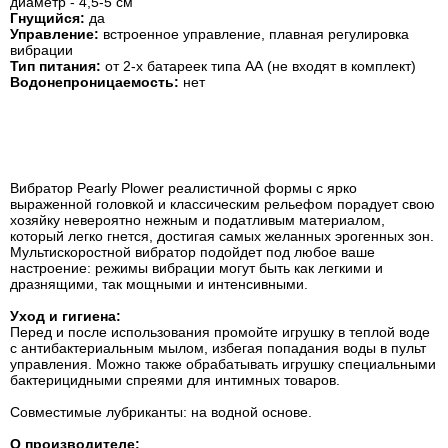
диаметр - 4,5-5 см
Гнущийся:
да
Управление:
встроенное управление, плавная регулировка
вибрации
Тип питания:
от 2-х батареек типа АА (не входят в комплект)
Водонепроницаемость:
нет
Вибратор Pearly Plower реалистичной формы с ярко
выраженной головкой и классическим рельефом порадует свою
хозяйку невероятно нежным и податливым материалом,
который легко гнется, достигая самых желанных эрогенных зон.
Мультискоростной вибратор подойдет под любое ваше
настроение: режимы вибрации могут быть как легкими и
дразнящими, так мощными и интенсивными.
Уход и гигиена:
Перед и после использования промойте игрушку в теплой воде
с антибактериальным мылом, избегая попадания воды в пульт
управления. Можно также обрабатывать игрушку специальными
бактерицидными спреями для интимных товаров.
Совместимые лубриканты: на водной основе.
О производителе: