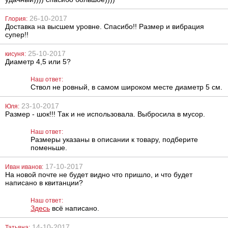
26-10-2017
Глория:
Доставка на высшем уровне. Спасибо!! Размер и вибрация
супер!!
25-10-2017
кисуня:
Пластиковый
Двухсторонний
Диаметр 4,5 или 5?
вибратор Baile
фаллоимитатор
Mini Vibrator
Baile Double
Dong
Наш ответ:
Ствол не ровный, в самом широком месте диаметр 5 см.
317
848
грн
грн
23-10-2017
Юля:
Размер - шок!!! Так и не использовала. Выбросила в мусор.
Наш ответ:
Размеры указаны в описании к товару, подберите
поменьше.
17-10-2017
Иван иванов:
На новой почте не будет видно что пришло, и что будет
Вагинальные
Вагинальные
написано в квитанции?
шарики Sexual
шарики
Balls
Oscilating Duo
Наш ответ:
Balls
Здесь
всё написано.
402
527
грн
грн
14-10-2017
Татьяна: