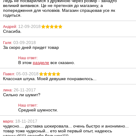
Ледь не посварилися з дружиною через розмір - занадто
великий виявився. Це не претензія до магазину, а
попередження для чоловіків. Магазин спрацював усе як
годиться.
Батарейки GP
Анальная
Ultra Plus
цепочка NMC
12-09-2018
Alkaline 15AUP
Love Throb 7"
Андрей:
AA, 4 шт.
Спасиба.
154
370
грн
грн
03-09-2018
Галя:
За скоро дней придет товар
Наш ответ:
В этом
разделе
все сказано.
05-03-2018
Павел:
Классная штука. Моей девушке понравилось...
26-11-2017
лина:
Анальная
Антисептик для
Сильно ли шумит?
пробка Orion
наружного и
The Assifier
местного
Наш ответ:
Transparent Blau
применения
Средней шумности.
Линкомистин
(0,1% водный
314
295
грн
грн
раствор
18-11-2017
марго:
мирамистина) в
спрее, 100 мл
чудесно.... доставка шокировала... очень быстро и анонимно...
товар тоже чудесный... ето мой первый опыт, надеюсь
удачный)))) спасибо большое))))