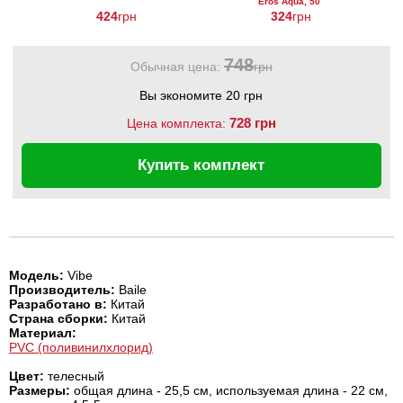
Eros Aqua, 50
мл
424
грн
324
грн
748
Обычная цена:
грн
Вы экономите 20 грн
728 грн
Цена комплекта:
Купить комплект
Модель:
Vibe
Производитель:
Baile
Разработано в:
Китай
Страна сборки:
Китай
Материал:
PVC (поливинилхлорид)
Цвет:
телесный
Размеры:
общая длина - 25,5 см, используемая длина - 22 см,