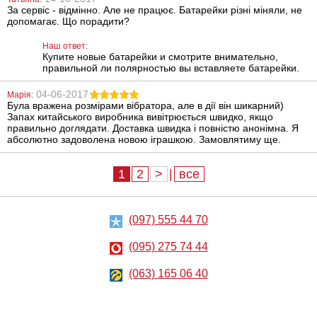
За сервіс - відмінно. Але не працює. Батарейки різні міняли, не
допомагає. Що порадити?
Наш ответ:
Купите новые батарейки и смотрите внимательно,
правильной ли полярностью вы вставляете батарейки.
04-06-2017
Марія:
Була вражена розмірами вібратора, але в дії він шикарний)
Вибратор Baile
Насадка Silikon
Запах китайського виробника вивітрюється швидко, якщо
Waves Of
Sleeve - Clear
правильно доглядати. Доставка швидка і повністю анонімна. Я
Pleasure Fantasy
абсолютно задоволена новою іграшкою. Замовлятиму ще.
Vibe Green
326
219
грн
грн
1
2
>
|
все
(097) 555 44 70
(095) 275 74 44
(063) 165 06 40
Набор из трех
Анальный
гелевых
стимулятор
эрекционных
Penis probe EX
колец Stay Hard
clear blue