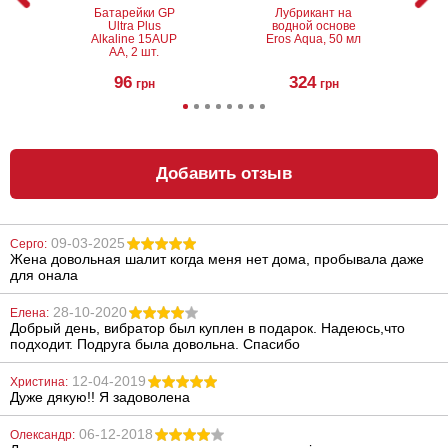
Батарейки GP
Лубрикант на
Ultra Plus
водной основе
Alkaline 15AUP
Eros Aqua, 50 мл
AA, 2 шт.
96
324
грн
грн
Добавить отзыв
09-03-2025
Серго:
Жена довольная шалит когда меня нет дома, пробывала даже
Анальный
Анальный
для онала
лубрикант на
лубрикант
водной основе
Lubrix Anal gel,
Just Glide Anal,
50 мл
28-10-2020
Елена:
50 мл
Добрый день, вибратор был куплен в подарок. Надеюсь,что
267
314
грн
грн
подходит. Подруга была довольна. Спасибо
12-04-2019
Христина:
Дуже дякую!! Я задоволена
06-12-2018
Олександр: