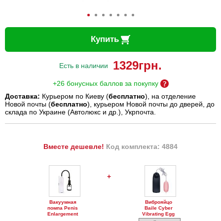
Купить
1329
грн.
Есть в наличии
+26 бонусных баллов за покупку
Доставка:
Курьером по Киеву (
бесплатно
), на отделение
Новой почты (
бесплатно
), курьером Новой почты до дверей, до
склада по Украине (Автолюкс и др.), Укрпочта.
Вместе дешевле!
Код комплекта: 4884
+
Вакуумная
Виброяйцо
помпа Penis
Baile Cyber
Enlargement
Vibrating Egg
System