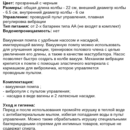
Цвет:
прозрачный с черным
Размеры:
общая длина колбы - 22 см, внешний диаметр колбы
- 6.5 см, внутренний диаметр колбы - 6 см
Управление:
проводной пульт управления, плавная
регулировка вибрации
Тип питания:
от 2-х батареек типа АА (не входят в комплект)
Водонепроницаемость:
нет
Вакуумная помпа с удобным насосом и насадкой,
имитирующей вагину. Вакуумную помпу можно использовать
для улучшения эрекции, тренировок полового члена с целью
увеличения его длины, а также в качестве мастурбатора. Насос
позволяет быстро создать в колбе вакуум. Механизм вибрации
крепится к помпе с помощью эластичного материала с
кармашком для виброяичка, которое управляется
проводным пультом.
Комплектация:
- вакуумная помпа ;
- вибропуля с пультом управления;
- насадка в виде вагины и 2 латексные насадки.
Уход и гигиена:
Перед и после использования промойте игрушку в теплой воде
с антибактериальным мылом, избегая попадания воды в пульт
управления. Можно также обрабатывать игрушку специальными
бактерицидными спреями для интимных товаров, которые не
содержат спирта.