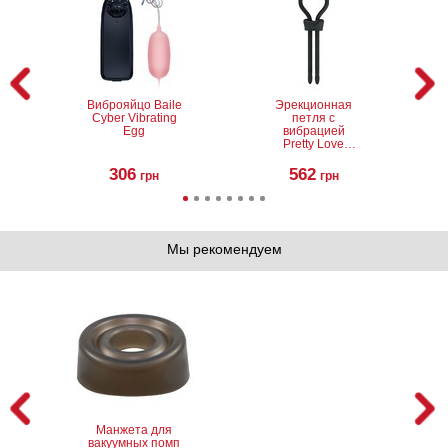
Виброяйцо Baile
Эрекционная
Cyber Vibrating
петля с
Egg
вибрацией
Pretty Love
Curitis
306
562
грн
грн
Мы рекомендуем
Вибратор Baile
УЦЕНКА.
Classic Vibe
Силиконовая
анальная
пробка Slash
Silicone, S
500
450
грн
грн
Манжета для
вакуумных помп