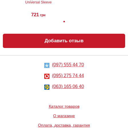
Universal Sleeve
721
грн
Добавить отзыв
Анальный
Лубрикант на
лубрикант
водной основе
Lubrix Anal gel,
Eros Aqua, 50 мл
50 мл
314
324
грн
грн
(097) 555 44 70
(095) 275 74 44
(063) 165 06 40
Каталог товаров
Анальный
Металлическая
О магазине
лубрикант на
анальная
водной основе
пробка Slash, S
Оплата, доставка, гарантия
Just Glide Anal,