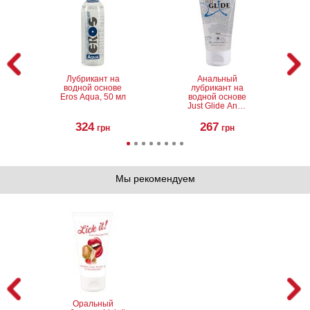
Лубрикант на
Анальный
водной основе
лубрикант на
Eros Aqua, 50 мл
водной основе
Just Glide Anal,
50 мл
324
267
грн
грн
Мы рекомендуем
Фаллоимитатор
Мастурбатор
Baile Little Stud
Penis
311
422
грн
грн
Оральный