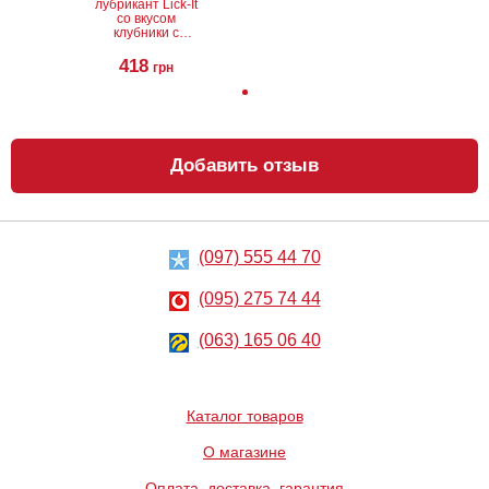
лубрикант Lick-It
со вкусом
клубники с
шампанским, 50
мл
418
грн
Добавить отзыв
Лубрикант на
Реалистичная
водной основе
вагина
Just Glide, 200
мл
500
408
грн
грн
(097) 555 44 70
(095) 275 74 44
(063) 165 06 40
Каталог товаров
Вагинальные
Кожаная плетка
О магазине
шарики Love
Scappa 12
Balls
хвостов
Оплата, доставка, гарантия