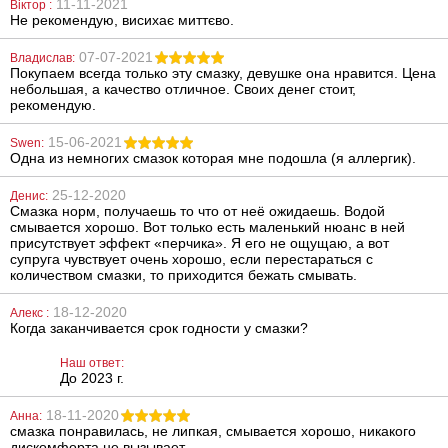
11-11-2021
Віктор :
Just Glide Anal,
применения
Не рекомендую, висихає миттєво.
50 мл
Линкомистин
(0,1% водный
267
486
грн
грн
раствор
07-07-2021
Владислав:
мирамистина) в
Покупаем всегда только эту смазку, девушке она нравится. Цена
спрее, 250 мл
небольшая, а качество отличное. Своих денег стоит,
рекомендую.
15-06-2021
Swen:
Одна из немногих смазок которая мне подошла (я аллергик).
25-12-2020
Денис:
Смазка норм, получаешь то что от неё ожидаешь. Водой
Силиконовая
Металлическая
смывается хорошо. Вот только есть маленький нюанс в ней
анальная
анальная
присутствует эффект «перчика». Я его не ощущаю, а вот
пробка Slash
пробка Slash, S
Silicone, S
супруга чувствует очень хорошо, если перестараться с
количеством смазки, то приходится бежать смывать.
688
668
грн
грн
18-12-2020
Алекс :
Когда заканчивается срок годности у смазки?
Наш ответ:
До 2023 г.
18-11-2020
Анна:
смазка понравилась, не липкая, смывается хорошо, никакого
дискомфорта не вызывает.