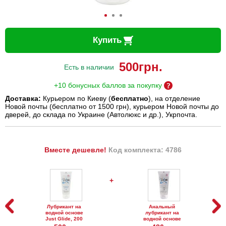
Купить
500
грн.
Есть в наличии
+10 бонусных баллов за покупку
Доставка:
Курьером по Киеву (
бесплатно
), на отделение
Новой почты (бесплатно от 1500 грн), курьером Новой почты до
дверей, до склада по Украине (Автолюкс и др.), Укрпочта.
Вместе дешевле!
Код комплекта: 4786
+
Лубрикант на
Анальный
водной основе
лубрикант на
Just Glide, 200
водной основе
мл
Just Glide Anal,