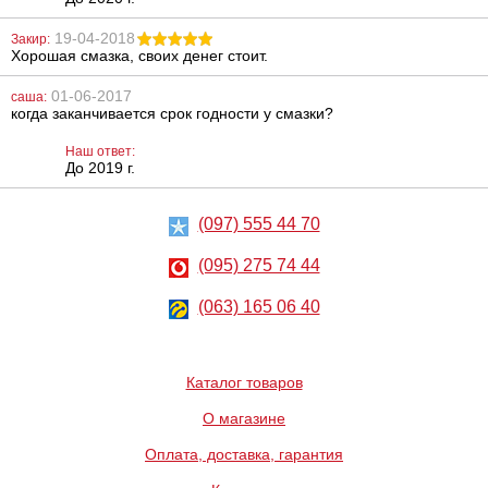
19-04-2018
Закир:
Хорошая смазка, своих денег стоит.
Фаллоимитатор
Крем-
на присоске
пролонгатор
01-06-2017
саша:
You2Toys Crystal
Rhino
когда заканчивается срок годности у смазки?
Clear Dong
1839
765
грн
грн
Наш ответ:
До 2019 г.
(097) 555 44 70
(095) 275 74 44
(063) 165 06 40
Фаллоимитатор
Насадка на
Lovetoy Real
пенис Pleasure
Extreme Lifelike
X-Tender Series
Каталог товаров
X-Tra Girth! 30%
Increase!
728
541
О магазине
грн
грн
Оплата, доставка, гарантия