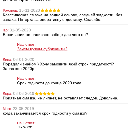
Анальный
Мастурбатор
лубрикант
Rotation Lover
15-11-2020
Романец:
Lubrix Anal gel,
Классическая смазка на водной основе, средней жидкости, без
50 мл
запаха. Пятерка за оперативную доставку. Спасибо.
314
3856
грн
грн
31-05-2020
lao:
В описании не написано вобще для чего он?
Наш ответ:
Зачем нужны лубриканты?
06-01-2020
Лина:
Порадили знайомі) Хочу замовити який строк придатності?
Зараз вже 2020р.
Вагинальные
Вибратор
Наш ответ:
шарики Iwhizz
Lovetoy Real
Срок годности до конца 2020 года.
Luna
Feel Cyberskin
Vibrator 8 inch
08-06-2019
Лора:
625
897
грн
грн
Приятная смазка, не липнет, не оставляет следов. Довольна.
23-05-2019
Макс:
когда заканчивается срок годности у смазки?
Наш ответ:
До 2020 г.