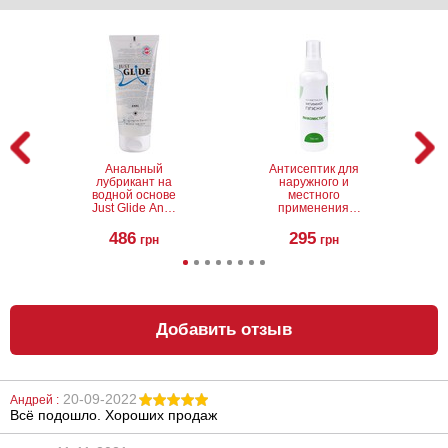
Анальный
Антисептик для
лубрикант на
наружного и
водной основе
местного
Just Glide Anal,
применения
200 мл
Линкомистин
(0,1% водный
486
295
грн
грн
раствор
мирамистина) в
спрее, 100 мл
Добавить отзыв
20-09-2022
Андрей :
Всё подошло. Хороших продаж
Анальный
Антисептик для
лубрикант на
наружного и
водной основе
местного