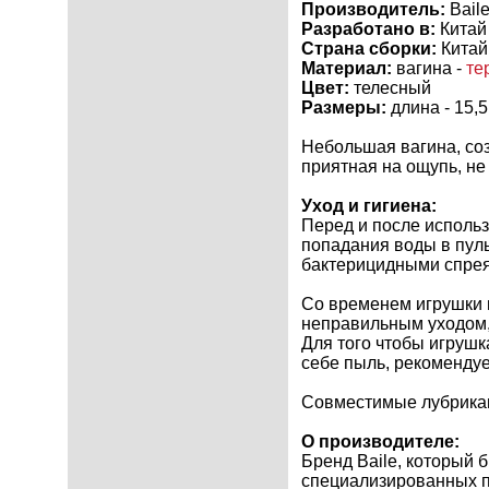
Производитель:
Bail
Разработано в:
Китай
Страна сборки:
Китай
Материал:
вагина -
те
Цвет:
телесный
Размеры:
длина - 15,5
Небольшая вагина, со
приятная на ощупь, не
Уход и гигиена:
Перед и после исполь
попадания воды в пул
бактерицидными спрея
Со временем игрушки
неправильным уходом,
Для того чтобы игрушк
себе пыль, рекоменду
Совместимые лубрикан
О производителе:
Бренд Baile, который 
специализированных пр