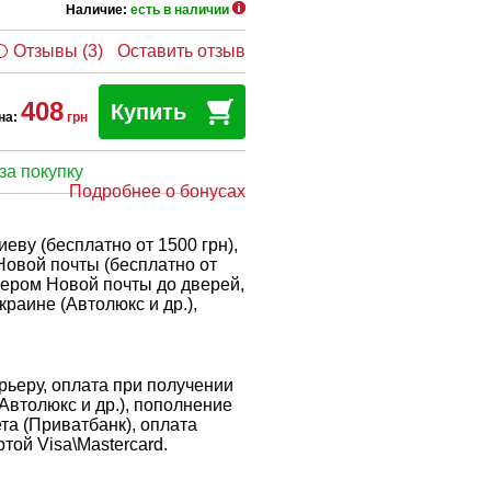
Наличие:
есть в наличии
Отзывы (3)
Оставить отзыв
408
Купить
на:
грн
за покупку
Подробнее о бонусах
еву (бесплатно от 1500 грн),
Новой почты (бесплатно от
рьером Новой почты до дверей,
краине (Автолюкс и др.),
ьеру, оплата при получении
 Автолюкс и др.), пополнение
ета (Приватбанк), оплата
той Visa\Mastercard.