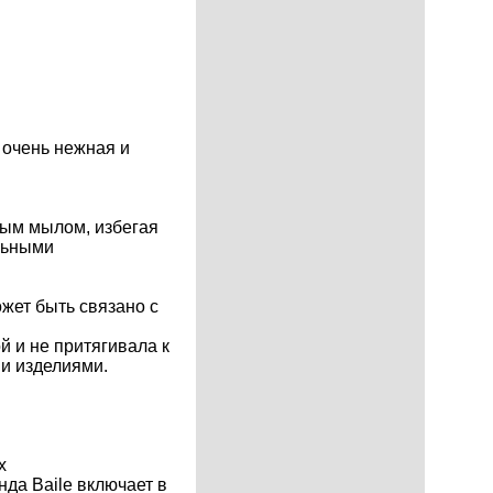
 очень нежная и
ным мылом, избегая
льными
ожет быть связано с
й и не притягивала к
и изделиями.
х
да Baile включает в