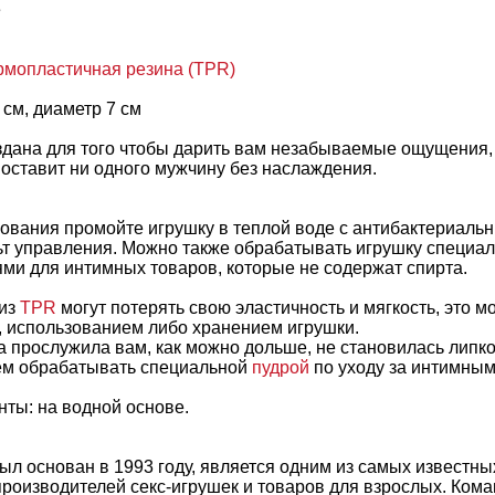
e
рмопластичная резина (TPR)
 см, диаметр 7 см
здана для того чтобы дарить вам незабываемые ощущения,
 оставит ни одного мужчину без наслаждения.
зования промойте игрушку в теплой воде с антибактериаль
ьт управления. Можно также обрабатывать игрушку специа
ми для интимных товаров, которые не содержат спирта.
 из
TPR
могут потерять свою эластичность и мягкость, это м
 использованием либо хранением игрушки.
а прослужила вам, как можно дольше, не становилась липко
ем обрабатывать специальной
пудрой
по уходу за интимным
ты: на водной основе.
был основан в 1993 году, является одним из самых известны
оизводителей секс-игрушек и товаров для взрослых. Коман