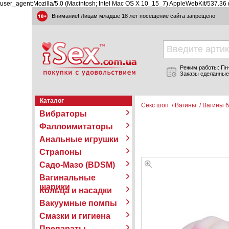
user_agent:Mozilla/5.0 (Macintosh; Intel Mac OS X 10_15_7) AppleWebKit/537.36
Внимание! Лицам младше 18 лет посещение сайта запрещено
Режим работы: Пн-П
Заказы сделанные
Каталог
Секс шоп
/
Вагины
/
Вагины б
Вибраторы
Фаллоимитаторы
Анальные игрушки
Страпоны
Садо-Мазо (BDSM)
Вагинальные
шарики
Кольца и насадки
Вакуумные помпы
Смазки и гигиена
Препараты