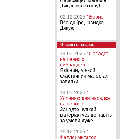
Найкращий магазин.
Дякую колективу!
02-12-2025
/ Борис
Все добре, швидко.
Дякую.
Отзывы о товарах
14-03-2026
/ Насадка
на пенис с
вибрацией...
Якісний, м'який,
еластичний матеріал,
завдяки...
14-03-2026
/
Удлиняющая насадка
на пенис с...
Занадто цупкий
матеріал чез це навіть
за умови дуже...
15-12-2025
/
Фаллоимитатор