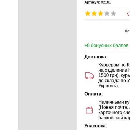
Артикул:
02181
Це
+8 бонусных баллов 
Доставка:
Курьером по Ки
на отделение 
1500 грн), ку
до склада по У
Укрпочта.
Оплата:
Наличными кур
(Новая почта,
карточного сч
банковской кар
Упаковка: