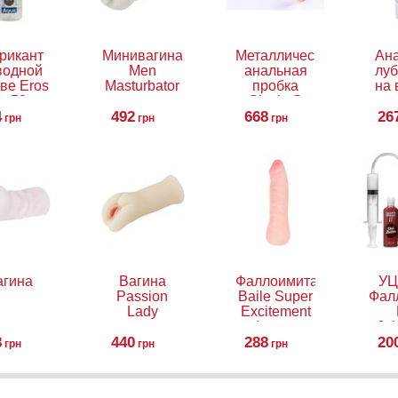
рикант
Минивагина
Металлическая
Ан
водной
Men
анальная
луб
ве Eros
Masturbator
пробка
на 
, 50 мл
Slash, S
осн
4
492
668
Gli
26
грн
грн
грн
5
агина
Вагина
Фаллоимитатор
УЦ
Passion
Baile Super
Фал
Lady
Excitement
(имеет
Joh
8
440
288
хребет)
ими
20
грн
грн
грн
сем
B
Sq