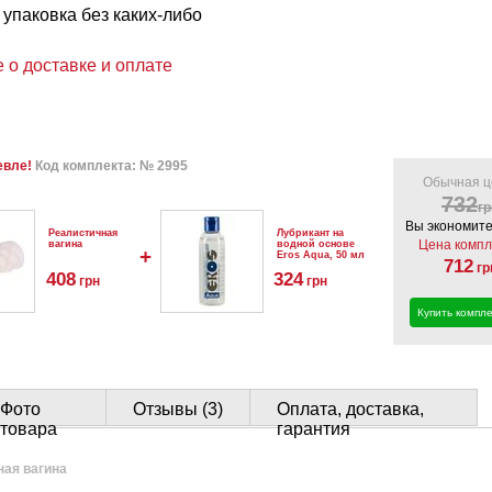
упаковка без каких-либо
 о доставке и оплате
евле!
Код комплекта: № 2995
Обычная ц
732
гр
Вы экономите
Реалистичная
Лубрикант на
Цена компл
вагина
водной основе
+
Eros Aqua, 50 мл
712
гр
408
324
грн
грн
Купить компле
Фото
Отзывы (3)
Оплата, доставка,
товара
гарантия
ная вагина