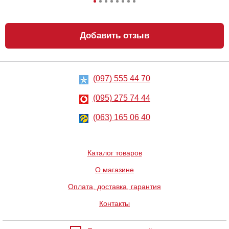
Добавить отзыв
(097) 555 44 70
Анальный
Металлическая
лубрикант на
анальная
водной основе
пробка Slash, S
(095) 275 74 44
Just Glide Anal,
50 мл
267
668
грн
(063) 165 06 40
грн
Каталог товаров
О магазине
Оплата, доставка, гарантия
Контакты
Вибратор Baile
Вибратор Scala
Waves Of
Rubber pink
Pleasure Fantasy
vibrator
Vibe