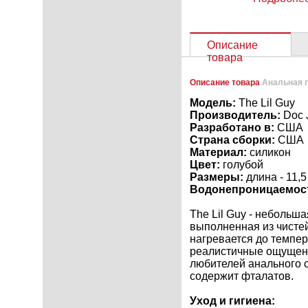
Описание
товара
Описание товара
Анальная пр
Модель:
The Lil Guy
Производитель:
Doc 
Разработано в:
США
Страна сборки:
США
Материал:
силикон
Цвет:
голубой
Размеры:
длина - 11,5
Водонепроницаемос
The Lil Guy - небольш
выполненная из чистей
нагревается до темпе
реалистичные ощущени
любителей анального 
содержит фталатов.
Уход и гигиена: