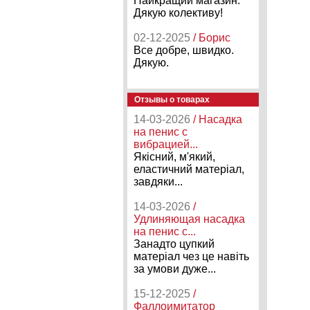
Найкращий магазин.
Дякую колективу!
02-12-2025
/ Борис
Все добре, швидко.
Дякую.
Отзывы о товарах
14-03-2026
/ Насадка
на пенис с
вибрацией...
Якісний, м'який,
еластичний матеріал,
завдяки...
14-03-2026
/
Удлиняющая насадка
на пенис с...
Занадто цупкий
матеріал чез це навіть
за умови дуже...
15-12-2025
/
Фаллоимитатор