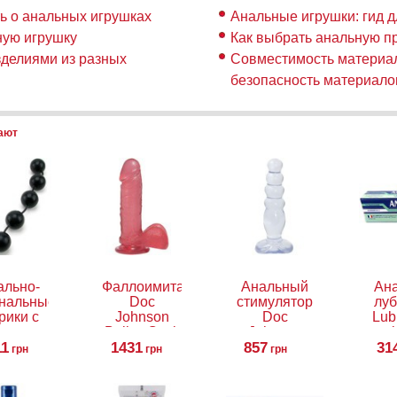
ть о анальных игрушках
Анальные игрушки: гид д
ную игрушку
Как выбрать анальную п
зделиями из разных
Совместимость материал
безопасность материало
пают
ально-
Фаллоимитатор
Анальный
Ан
инальные
Doc
стимулятор
луб
рики с
Johnson
Doc
Lub
льцом
Ballsy Cock
Johnson
gel
r Balls
11
1431
Jellies Anal
857
31
грн
грн
грн
Delight, 14
см