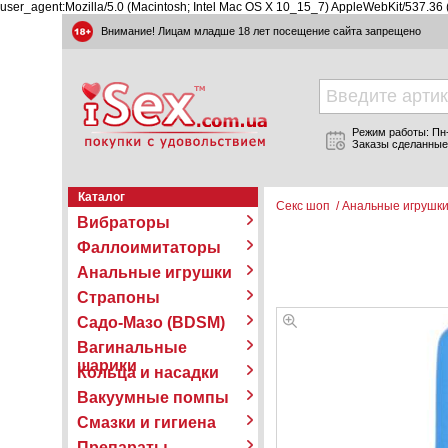
user_agent:Mozilla/5.0 (Macintosh; Intel Mac OS X 10_15_7) AppleWebKit/537.36
Внимание! Лицам младше 18 лет посещение сайта запрещено
Режим работы: Пн-П
Заказы сделанные
Каталог
Секс шоп
/
Анальные игрушк
Вибраторы
Фаллоимитаторы
Анальные игрушки
Страпоны
Садо-Мазо (BDSM)
Вагинальные
шарики
Кольца и насадки
Вакуумные помпы
Смазки и гигиена
Препараты