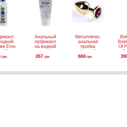
рикант
Анальный
Металлическая
Ви
водной
лубрикант
анальная
Bail
ве Eros
на водной
пробка
Of 
, 50 мл
основе Just
Slash, S
Fa
4
Glide Anal,
267
668
39
грн
грн
грн
50 мл