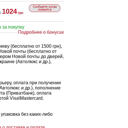
1024
:
грн
 за покупку
Подробнее о бонусах
еву (бесплатно от 1500 грн),
Новой почты (бесплатно от
рьером Новой почты до дверей,
краине (Автолюкс и др.),
ьеру, оплата при получении
 Автолюкс и др.), пополнение
ета (Приватбанк), оплата
той Visa\Mastercard.
упаковка без каких-либо
 о доставке и оплате