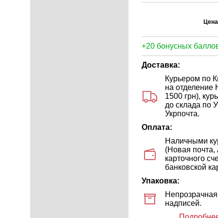
Цена
+20 бонусных баллов
Доставка:
Курьером по Ки
на отделение 
1500 грн), ку
до склада по У
Укрпочта.
Оплата:
Наличными кур
(Новая почта,
карточного сч
банковской кар
Упаковка:
Непрозрачная 
надписей.
Подробнее