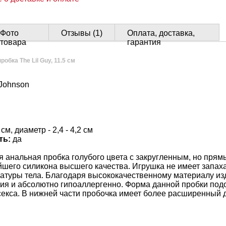
Фото
Отзывы (1)
Оплата, доставка,
товара
гарантия
обка The Lil Guy, 11.5 см
Johnson
 см, диаметр - 2,4 - 4,2 см
ть:
да
ая анальная пробка голубого цвета с закругленным, но пря
шего силикона высшего качества. Игрушка не имеет запах
ратуры тела. Благодаря высококачественному материалу из
я и абсолютно гипоаллергенно. Форма данной пробки под
секса. В нижней части пробочка имеет более расширенный 