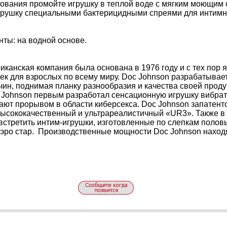
зования промойте игрушку в теплой воде с мягким моющим
грушку специальными бактерицидными спреями для интимн
ты: на водной основе.
иканская компания была основана в 1976 году и с тех пор
к для взрослых по всему миру. Doc Johnson разрабатывает
чин, поднимая планку разнообразия и качества своей прод
Johnson первым разработал сенсационную игрушку вибратор
вают прорывом в области киберсекса. Doc Johnson запатен
высококачественный и ультрареалистичный «UR3». Также в 
встретить интим-игрушки, изготовленные по слепкам полов
-эро стар. Производственные мощности Doc Johnson наход