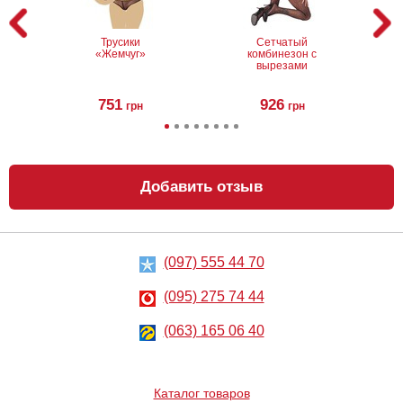
Трусики
Сетчатый
«Жемчуг»
комбинезон с
вырезами
751
926
грн
грн
Добавить отзыв
(097) 555 44 70
Черные
Игровой костюм
колготки со
сексуальной
вставкой
горничной
(095) 275 74 44
748
1504
грн
(063) 165 06 40
грн
Каталог товаров