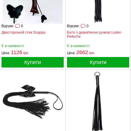
Відгуки:
0
Відгуки:
0
Двосторонній стек Scappa
Батіг з дерев'яною ручкою Leder-
Peitsche
Є в наявності
Є в наявності
1126
2662
Ціна:
грн
Ціна:
грн
Купити
Купити