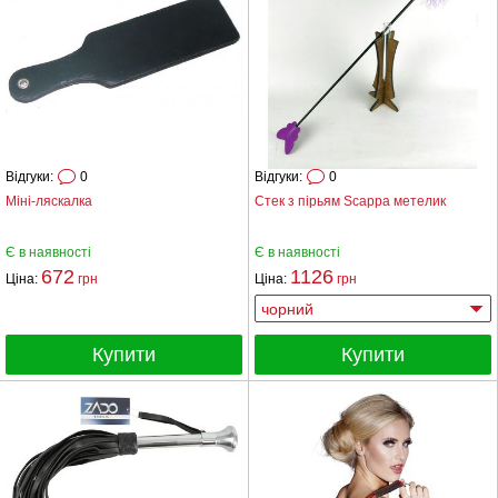
Відгуки:
0
Відгуки:
0
Міні-ляскалка
Стек з пірьям Scappa метелик
Є в наявності
Є в наявності
672
1126
Ціна:
грн
Ціна:
грн
Купити
Купити