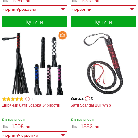
1696
1065
Ціна:
грн
Ціна:
грн
Купити
Купити
Відгуки:
0
1
Шкіряний батіг Scappa 14 хвостів
Батіг Scandal Bull Whip
Є в наявності
Є в наявності
1508
1883
Ціна:
грн
Ціна:
грн