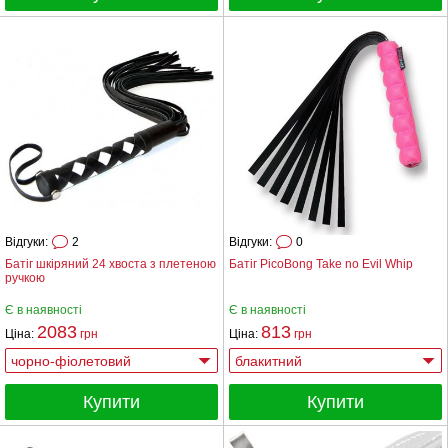
Відгуки:
2
Відгуки:
0
Батіг шкіряний 24 хвоста з плетеною
Батіг PicoBong Take no Evil Whip
ручкою
Є в наявності
Є в наявності
2083
813
Ціна:
грн
Ціна:
грн
Купити
Купити