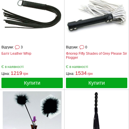
Відгуки:
3
Відгуки:
0
Батіг Leather Whip
Флогер Fifty Shades of Grey Please Sir
Flogger
Є в наявності
Є в наявності
1219
1534
Ціна:
грн
Ціна:
грн
Купити
Купити