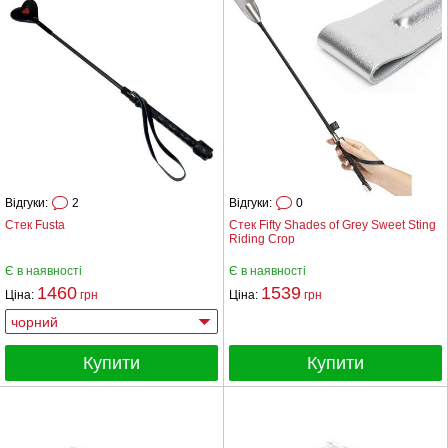
Відгуки:
2
Відгуки:
0
Стек Fusta
Стек Fifty Shades of Grey Sweet Sting
Riding Crop
Є в наявності
Є в наявності
1460
1539
Ціна:
грн
Ціна:
грн
Купити
Купити