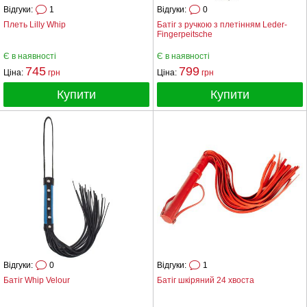
Відгуки:
1
Відгуки:
0
Плеть Lilly Whip
Батіг з ручкою з плетінням Leder-
Fingerpeitsche
Є в наявності
Є в наявності
745
799
Ціна:
грн
Ціна:
грн
Купити
Купити
Відгуки:
0
Відгуки:
1
Батіг Whip Velour
Батіг шкіряний 24 хвоста