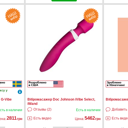
ксу у
 G-Vibe
Вібромасажер Doc Johnson iVibe Select,
Вiбромасажер
iWand
Отзывы (2)
Добавить
сть в наличии
Есть в наличии
2811
5462
Есть видео
Есть виде
ена:
грн
Цена:
грн