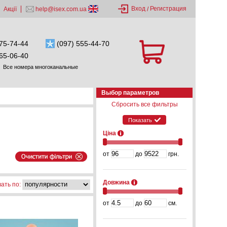
Вход
Регистрация
Акції
help@isex.com.ua
/
75-74-44
(097) 555-44-70
65-06-40
Все номера многоканальные
Выбор параметров
Сбросить все фильтры
Показать
Ціна
от
до
грн.
Довжина
ать по:
от
до
см.