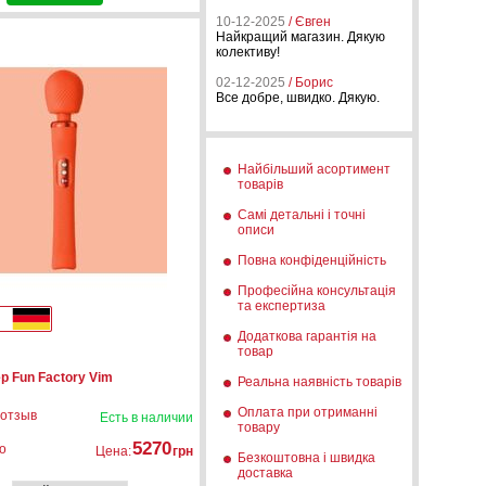
10-12-2025
/ Євген
Найкращий магазин. Дякую
колективу!
02-12-2025
/ Борис
Все добре, швидко. Дякую.
Найбільший асортимент
товарів
Самі детальні і точні
описи
Повна конфіденційність
Професійна консультація
та експертиза
Додаткова гарантія на
товар
 Fun Factory Vim
Реальна наявність товарів
Оплата при отриманні
 отзыв
Есть в наличии
товару
5270
о
Цена:
грн
Безкоштовна і швидка
доставка