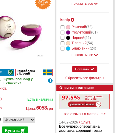
показать все
Колір
Рожевий
(72)
Фіолетовий
(61)
Чорний
(56)
Тілесний
(54)
Блакитний
(24)
показать все
Показать
Сбросить все фильтры
Сумка PicoBong у
подарунок
Отзывы о магазине
 Ida
)
Есть в наличии
6058
о
Цена:
грн
все отзывы о магазине >
т:
14-02-2026
/ Ольга
Все чудово, оперативна
Купить
доставка. хороший товар