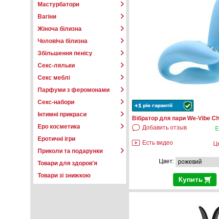
Мастурбатори
Вагіни
Жіноча білизна
Чоловіча білизна
Збільшення пенісу
Секс-ляльки
Секс меблі
Парфуми з феромонами
Секс-набори
Інтимні прикраси
Вібратор для пари We-Vibe C
Еро косметика
Добавить отзыв
Е
Еротичні ігри
Есть видео
Ц
Приколи та подарунки
Цвет:
Товари для здоров'я
Товари зі знижкою
Купить