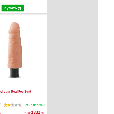
Купить
edream Real Feel № 9
)
Есть в наличии
1332
о
Цена:
грн