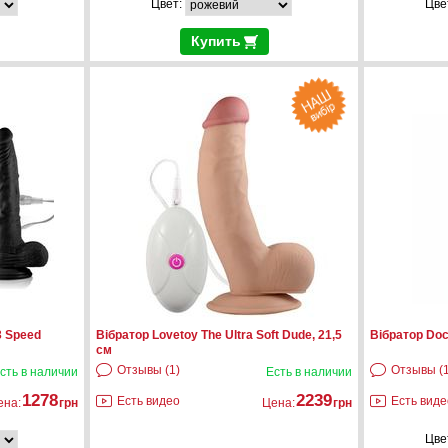
Цвет:
Цве
Купить
3 Speed
Вібратор Lovetoy The Ultra Soft Dude, 21,5
Вібратор Doc 
см
Отзывы (1)
Отзывы (
сть в наличии
Есть в наличии
1278
2239
Есть видео
Есть виде
ена:
грн
Цена:
грн
Цве