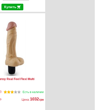
Купить
toy Real Feel Flexi Multi
)
Есть в наличии
1032
о
Цена:
грн