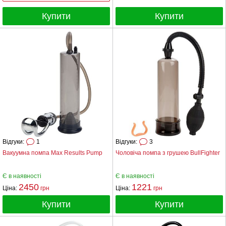
Купити
Купити
Відгуки:
1
Відгуки:
3
Вакуумна помпа Max Results Pump
Чоловіча помпа з грушею BullFighter
Є в наявності
Є в наявності
2450
1221
Ціна:
грн
Ціна:
грн
Купити
Купити