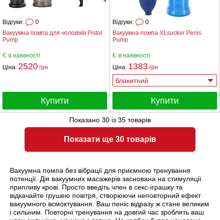
Відгуки:
0
Відгуки:
0
Вакуумна помпа для чоловіків Pistol
Вакуумна помпа XLsucker Penis
Pump
Pump
Є в наявності
Є в наявності
2520
1383
Ціна:
грн
Ціна:
грн
Купити
Купити
Показано
30
із
35
товарів
Показати ще 30 товарів
Вакуумна помпа без вібрації для приємною тренування
потенції. Дія вакуумних масажерів заснована на стимуляції
припливу крові. Просто введіть член в секс-іграшку та
відкачайте грушею повітря, створюючи неповторний ефект
вакуумного всмоктування. Ваш пеніс відразу ж стане великим
і сильним. Повторні тренування на довгий час зроблять ваш