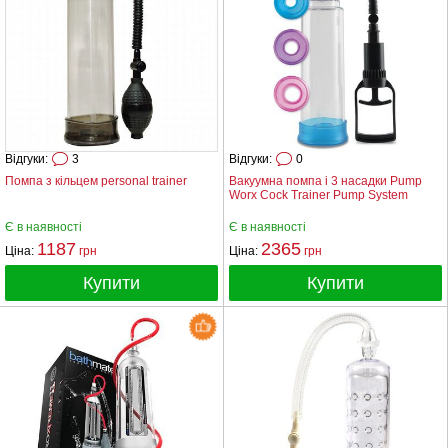
Відгуки:
3
Відгуки:
0
Помпа з кільцем personal trainer
Вакуумна помпа і 3 насадки Pump
Worx Cock Trainer Pump System
Є в наявності
Є в наявності
1187
2365
Ціна:
грн
Ціна:
грн
Купити
Купити