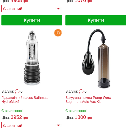
4908
1076
Ціна:
грн
Ціна:
грн
Купити
Купити
Відгуки:
0
Відгуки:
0
Гідравлічний насос Bathmate
Вакуумна помпа Pump Worx
HydroMax5
Beginners Auto Vac Kit
Є в наявності
Є в наявності
3952
1800
Ціна:
грн
Ціна:
грн