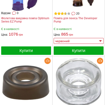
Відгуки:
0
20
Фіолетова вакуумна помпа Optimum
Помпа для пеніса The Developer
Series EZ Pump
Pump
Є в наявності
Є в наявності
1076
865
Ціна:
грн
Ціна:
грн
Купити
Купити