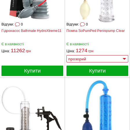
Відгуки:
0
Відгуки:
0
Гідронасос Bathmate HydroXtreme11
Помпа SoPumPed Penispump Clear
Є в наявності
Є в наявності
11262
1274
Ціна:
грн
Ціна:
грн
Купити
Купити