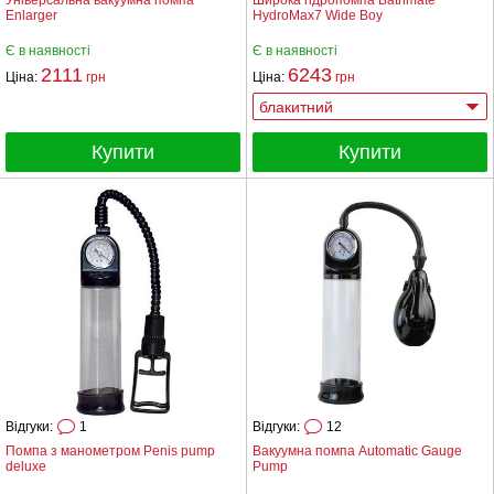
Універсальна вакуумна помпа
Широка гідропомпа Bathmate
Enlarger
HydroMax7 Wide Boy
Є в наявності
Є в наявності
2111
6243
Ціна:
грн
Ціна:
грн
Купити
Купити
Відгуки:
1
Відгуки:
12
Помпа з манометром Penis pump
Вакуумна помпа Automatic Gauge
deluxe
Pump