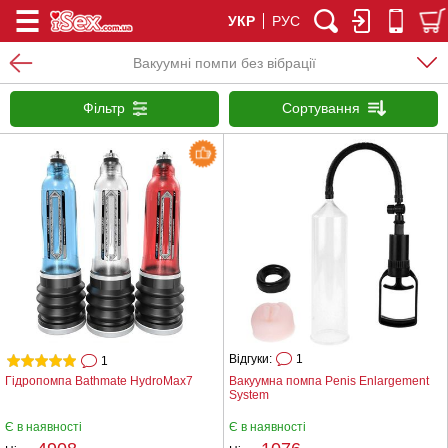
УКР
РУС
Вакуумні помпи без вібрації
Фільтр
Сортування
Відгуки:
1
1
Гідропомпа Bathmate HydroMax7
Вакуумна помпа Penis Enlargement
System
Є в наявності
Є в наявності