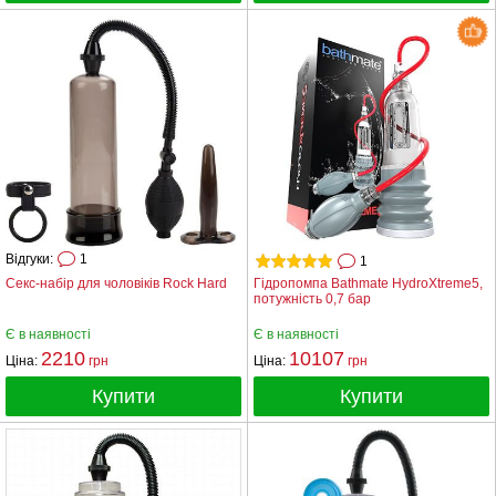
Відгуки:
1
1
Секс-набір для чоловіків Rock Hard
Гідропомпа Bathmate HydroXtreme5,
потужність 0,7 бар
Є в наявності
Є в наявності
2210
10107
Ціна:
грн
Ціна:
грн
Купити
Купити