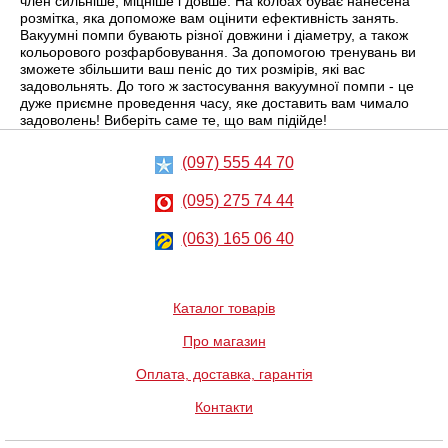
член сильніше, міцніше і довше. На колбах буває нанесена
розмітка, яка допоможе вам оцінити ефективність занять.
Вакуумні помпи бувають різної довжини і діаметру, а також
кольорового розфарбовування. За допомогою тренувань ви
зможете збільшити ваш пеніс до тих розмірів, які вас
задовольнять. До того ж застосування вакуумної помпи - це
дуже приємне проведення часу, яке доставить вам чимало
задоволень! Виберіть саме те, що вам підійде!
(097) 555 44 70
(095) 275 74 44
(063) 165 06 40
Каталог товарів
Про магазин
Оплата, доставка, гарантія
Контакти