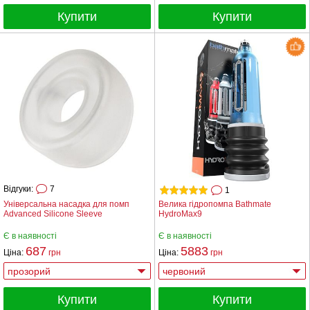
Купити
Купити
Відгуки:
7
1
Універсальна насадка для помп
Велика гідропомпа Bathmate
Advanced Silicone Sleeve
HydroMax9
Є в наявності
Є в наявності
687
5883
Ціна:
грн
Ціна:
грн
Купити
Купити