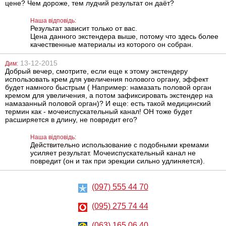
цене? Чем дороже, тем лудчий результат он даёт?
8545
1330
грн
грн
Наша відповідь:
Результат зависит только от вас.
Цена данного экстендера выше, потому что здесь более
качественные материалы из которого он собран.
13-12-2015
Дим:
Добрый вечер, смотрите, если еще к этому экстендеру
использовать крем для увеличения полового органу, эффект
будет намного быстрым ( Например: намазать половой орган
кремом для увеличения, а потом зафиксировать экстендер на
Лубрикант на
Анальний
намазанный половой орган)? И еще: есть такой медицинский
водній основі
лубрикант на
термин как - мочеиспускательный канал! ОН тоже будет
Eros Aqua, 50 мл
водній основі
Just Glide Anal,
расширяется в длину, не повредит его?
50 мл
324
267
грн
грн
Наша відповідь:
Действительно использование с подобными кремами
усиляет результат. Мочеиспускательный канал не
повредит (он и так при эрекции сильно удлиняется).
(097) 555 44 70
(095) 275 74 44
Металева
Вібратор Baile
(063) 165 06 40