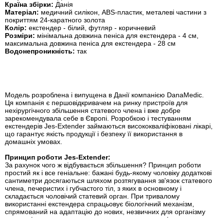
Країна збірки:
Данія
Матеріал:
медичний силікон, ABS-пластик, металеві частини з
покриттям 24-каратного золота
Колір:
екстендер - білий, футляр - коричневий
Розміри:
мінімальна довжина пеніса для екстендера - 4 см,
максимальна довжина пеніса для екстендера - 28 см
Водонепроникність:
так
Модель розроблена і випущена в Данії компанією DanaMedic.
Ця компанія є першовідкривачем на ринку пристроїв для
нехірургічного збільшення статевого члена і вже добре
зарекомендувала себе в Європі. Розробкою і тестуванням
екстендерів Jes-Extender займаються висококваліфіковані лікарі,
що гарантує якість продукції і безпеку її використання в
домашніх умовах.
Принцип роботи Jes-Extender:
За рахунок чого ж відбувається збільшення? Принцип роботи
простий як і все геніальне: бажані будь-якому чоловіку додаткові
сантиметри досягаються шляхом розтягування зв'язок статевого
члена, печеристих і губчастого тіл, з яких в основному і
складається чоловічий статевий орган. При тривалому
використанні екстендера спрацьовує біологічний механізм,
спрямований на адаптацію до нових, незвичних для організму