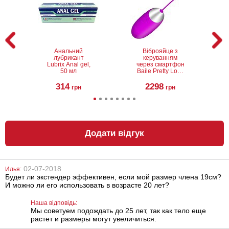
Анальний
Віброяйце з
лубрикант
керуванням
Lubrix Anal gel,
через смартфон
50 мл
Baile Pretty Love
Abner
314
2298
грн
грн
Додати відгук
02-07-2018
Илья:
Будет ли экстендер эффективен, если мой размер члена 19см?
Чоловічий
Гідропомпа
И можно ли его использовать в возрасте 20 лет?
стимулятор
Bathmate
Rocks-Off Rude-
HydroXtreme5,
Boy NEW 10
потужність 0,7
Наша відповідь:
режимів вібрації
бар
Мы советуем подождать до 25 лет, так как тело еще
2490
10107
грн
грн
растет и размеры могут увеличиться.