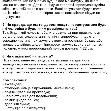
займаєтеся. Ми не знаємо будь-якого максимуму, до якого
можна займатися. Деякі наші дуже терплячі користувачі зуміли
збільшити свій пеніс в два рази. Ваші результати буду з вами
навіть після припинення вправ, так як нові клітини нікуди не
подінуться.
5. Чи правда, що екстендером можуть користуватися будь-
які чоловіки з будь-яким розміром пеніса?
Так, будь-який чоловік побачить результат при правильному і
регулярному використанні. Клінічні випробування дають
середню картину - ви можете отримати результат більше або
менше офіційних цифр. Пристроєм можуть користуватися всі
чоловіки, у яких неерогований пеніс в довжину 4-22 см.
6. Чи є якісь побічні ефекти?
Ні, використання екстендера не впливає на здатність
запліднити, сексуальну витривалість, сечовипускання або силу
ерекції. Багато користувачів навпаки відзначають поліпшення
ерекції і витривалості в ліжку, в зв'язку зі збільшенням кровообігу.
Комплектація:
- екстендер;
- стопорне кільце з пружинним механізмом;
- пом'якшувальна прокладка;
- набір стрижнів для подовження;
- ремінець для пеніса;
- дорожня сумка;
- інструкція по експлуатації.