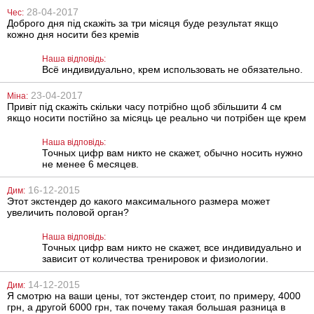
28-04-2017
Чес:
Доброго дня під скажіть за три місяця буде результат якщо
кожно дня носити без кремів
Наша відповідь:
Всё индивидуально, крем использовать не обязательно.
23-04-2017
Міна:
Шкіряні трусики
Надувна
Привіт під скажіть скільки часу потрібно щоб збільшити 4 см
анальна пробка
якщо носити постійно за місяць це реально чи потрібен ще крем
Pipedream Anal
Fantasy
Collection
Наша відповідь:
Inflatable
524
1474
Точных цифр вам никто не скажет, обычно носить нужно
грн
грн
Silicone Ass
не менее 6 месяцев.
Expander
16-12-2015
Дим:
Этот экстендер до какого максимального размера может
увеличить половой орган?
Наша відповідь:
Точных цифр вам никто не скажет, все индивидуально и
зависит от количества тренировок и физиологии.
Вібромасажер
Насадка для
14-12-2015
Дим:
для чоловіків
подовження
Я смотрю на ваши цены, тот экстендер стоит, по примеру, 4000
Lelo Billy 2
Mega Dick
Sleeve
грн, а другой 6000 грн, так почему такая большая разница в