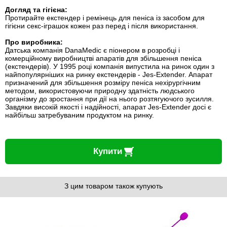
Догляд та гігієна:
Протирайте екстендер і ремінець для пеніса із засобом для
гігієни секс-іграшок кожен раз перед і після використання.
Про виробника:
Датська компанія DanaMedic є піонером в розробці і
комерційному виробництві апаратів для збільшення пеніса
(екстендерів). У 1995 році компанія випустила на ринок один з
найпопулярніших на ринку екстендерів - Jes-Extender. Апарат
призначений для збільшення розміру пеніса нехірургічним
методом, використовуючи природну здатність людського
організму до зростання при дії на нього розтягуючого зусилля.
Завдяки високій якості і надійності, апарат Jes-Extender досі є
найбільш затребуваним продуктом на ринку.
Купити
З цим товаром також купують