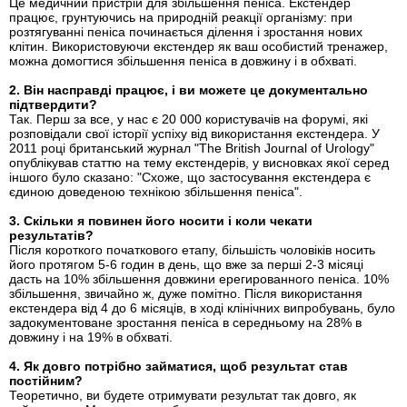
Це медичний пристрій для збільшення пеніса. Екстендер
працює, грунтуючись на природній реакції організму: при
розтягуванні пеніса починається ділення і зростання нових
клітин. Використовуючи екстендер як ваш особистий тренажер,
можна домогтися збільшення пеніса в довжину і в обхваті.
2. Він насправді працює, і ви можете це документально
підтвердити?
Так. Перш за все, у нас є 20 000 користувачів на форумі, які
розповідали свої історії успіху від використання екстендера. У
2011 році британський журнал "The British Journal of Urology"
опублікував статтю на тему екстендерів, у висновках якої серед
іншого було сказано: "Схоже, що застосування екстендера є
єдиною доведеною технікою збільшення пеніса".
3. Скільки я повинен його носити і коли чекати
результатів?
Після короткого початкового етапу, більшість чоловіків носить
його протягом 5-6 годин в день, що вже за перші 2-3 місяці
дасть на 10% збільшення довжини ерегированного пеніса. 10%
збільшення, звичайно ж, дуже помітно. Після використання
екстендера від 4 до 6 місяців, в ході клінічних випробувань, було
задокументоване зростання пеніса в середньому на 28% в
довжину і на 19% в обхваті.
4. Як довго потрібно займатися, щоб результат став
постійним?
Теоретично, ви будете отримувати результат так довго, як