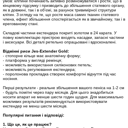
умов: клітини починають активно розмножуватися і рости, що в
кінцевому підсумку і призводить до збільшення статевого органу,
як в довжині, так і в об'ємі, за рахунок тривимірної структури
клітин. З огляду на те, що росте маса самих тканин статевого
члена, ефект збільшення спостерігається як в звичайному, так і в
ерегованому стані.
Складові частини екстендера покриті золотом в 24 карата. У
повну комплектацію пристрою входять насадки, запасні частини
і аксесуари. Всі деталі ретельно опрацьовані і вдосконалені.
Відмінні риси Jes-Extender Gold:
- стопорне кільце має анатомічну форму;
- платформа у вигляді ремінця;
- можливість використання силіконових петель;
- можливість регулювання екстендера;
- поролонова прокладка створює комфортні відчуття під час
носіння.
Перші результати - реальне збільшення вашого пеніса на 1-2 см
- будуть помітні через пару місяців. Для цього знадобиться
носити апарат не менше шести годин щодня. Для максимально
можливих результатів рекомендується використовувати
екстендер не менш шести місяців.
Популярні питання і відповіді:
1. Що це, як це працює?