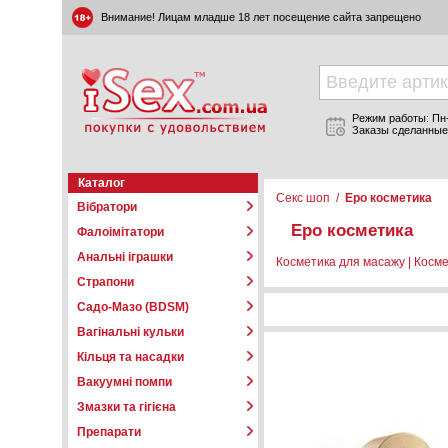
Внимание! Лицам младше 18 лет посещение сайта запрещено
Режим работы: Пн-П
Заказы сделанные
Каталог
Секс шоп
/
Еро косметика
Вібратори
Еро косметика
Фалоімітатори
Анальні іграшки
Косметика для масажу
|
Косме
Страпони
Садо-Мазо (BDSM)
Вагінальні кульки
Кільця та насадки
Вакуумні помпи
Змазки та гігієна
Препарати