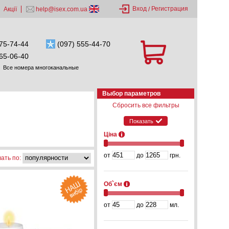
Вход
Регистрация
Акції
help@isex.com.ua
/
75-74-44
(097) 555-44-70
65-06-40
Все номера многоканальные
Выбор параметров
Сбросить все фильтры
Показать
Ціна
от
до
грн.
ать по:
Об`єм
от
до
мл.