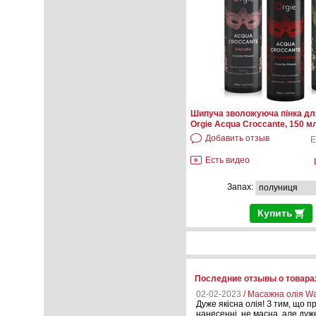
Шипуча зволожуюча пінка д
Orgie Acqua Croccante, 150 м
Добавить отзыв
Е
Есть видео
Запах:
Купить
Последние отзывы о товарах
02-02-2023
/ Масажна олія W
Дуже якісна олія! З тим, що п
нанесенні, не масна, але дуже