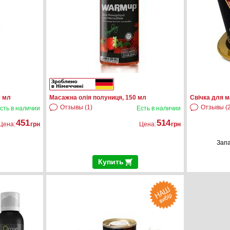
0 мл
Масажна олія полуниця, 150 мл
Свічка для м
Отзывы (1)
Отзывы (2
сть в наличии
Есть в наличии
451
514
Цена:
грн
Цена:
грн
Зап
Купить