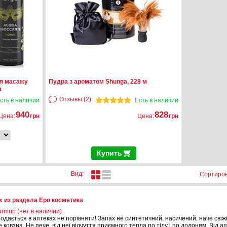
ля масажу
Пудра з ароматом Shunga, 228 м
л
Отзывы (2)
сть в наличии
Есть в наличии
940
828
Цена:
грн
Цена:
грн
Купить
Вид:
Сортиров
 из раздела Еро косметика
armup (нет в наличии)
родається в аптеках не порівняти! Запах не синтетичний, насичений, наче свіж
 ковзна. Не пече, від неї відчуття приємного тепла по тілу і по долоням. Від а