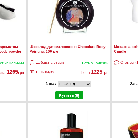
 ароматом
Шоколад для малювання Chocolate Body
Масажна свіч
 body powder
Painting, 100 мл
Candle
Добавить отзыв
Отзывы (1
сть в наличии
Есть в наличии
1265
1225
Есть видео
ена:
грн
Цена:
грн
Запах:
Зап
Купить