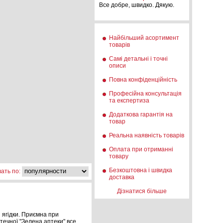
Все добре, швидко. Дякую.
Найбільший асортимент
товарів
Самі детальні і точні
описи
Повна конфіденційність
Професійна консультація
та експертиза
Додаткова гарантія на
товар
Реальна наявність товарів
Оплата при отриманні
товару
Безкоштовна і швидка
ать по:
доставка
Дізнатися більше
і ягідки. Приємна при
птечної "Зелена аптеки" все