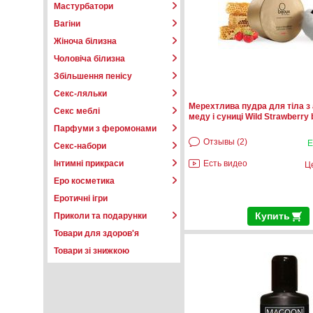
Мастурбатори
Вагіни
Жіноча білизна
Чоловіча білизна
Збільшення пенісу
Секс-ляльки
Мерехтлива пудра для тіла з
Секс меблі
меду і суниці Wild Strawberry
Парфуми з феромонами
Отзывы (2)
Е
Секс-набори
Інтимні прикраси
Есть видео
Ц
Еро косметика
Еротичні ігри
Купить
Приколи та подарунки
Товари для здоров'я
Товари зі знижкою