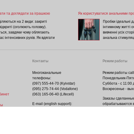
рати засоби з приємним ароматом. Що дуже важливо, адже жінкам необхідно б
ад. А приємні запахи швидко роблять свою роботу.
ажу з різними ароматами Pjur SPA ScenTouch, 200 мл (нет в наличии)
, имеет легкую текстуру! Ваниль пахнет приятно, я бы даже сказала, чувстве
ати та доглядати за іграшкою
Як користуватися анальними пр
е ароматы!
іляються на 2 види: закриті
Пробки ідеальні д
відкриті (оголюють головку).
інтимному житті о
роматизована HOT, 100 мл (нет в наличии)
рно сладкое, хватает на долго, удобная бутылочка, буду брать еще.
ься, завдяки чому облягають
вивченні усіх стор
час інтенсивних рухів. Як вдягати
анальна стимуляц
дягалась та не натирала, перш
доповнять будь-як
 лубрикантом. Деякі насадки
потрібно купити, 
згортаючи. Але більшість
Пробки із спеціа
собами.
оргазмічною бомбою
Контакты
Режим работы
користуватися. Ан
вузька з одного к
Многоканальные
Режим работы call
телефоны:
Понедельник-Пятни
(097) 555-44-70 (Kyivstar)
Суббота - с 11:00 
(095) 275-74-44 (Vodafone)
Воскресенье - вы
бинет
(063) 165-06-40 (Lifecell)
Заказы сделанные
E-mail (english support):
обрабатываются в
ты
help@isex.com.ua