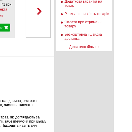
Додаткова гарантія на
 71 грн
товар
екта:
Реальна наявність товарів
рн
Оплата при отриманні
товару
кт
Безкоштовна і швидка
доставка
Дізнатися більше
т мандарина, екстракт
ію, лимонна кислота
 трав, які доглядають за
гії, забезпечуючи при цьому
. Підходить навіть для