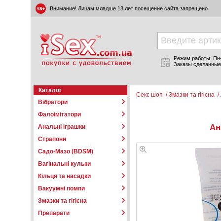
Внимание! Лицам младше 18 лет посещение сайта запрещено
Режим работы: Пн-П
Заказы сделанные
Каталог
Секс шоп
/
Змазки та гігієна
/
Вібратори
Фалоімітатори
Ан
Анальні іграшки
Страпони
Садо-Мазо (BDSM)
Вагінальні кульки
Кільця та насадки
Вакуумні помпи
Змазки та гігієна
Препарати