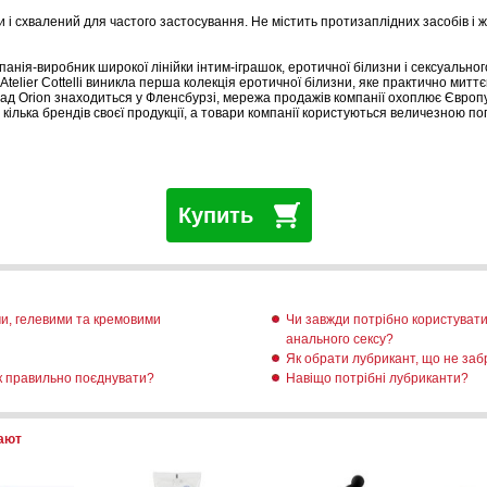
і схвалений для частого застосування. Не містить протизаплідних засобів і ж
мпанія-виробник широкої лінійки інтим-іграшок, еротичної білизни і сексуальног
 Atelier Cottelli виникла перша колекція еротичної білизни, яке практично мит
лад Orion знаходиться у Фленсбурзі, мережа продажів компанії охоплює Європу,
 кілька брендів своєї продукції, а товари компанії користуються величезною поп
Купить
ми, гелевими та кремовими
Чи завжди потрібно користувати
анального сексу?
Як обрати лубрикант, що не заб
як правильно поєднувати?
Навіщо потрібні лубриканти?
пают