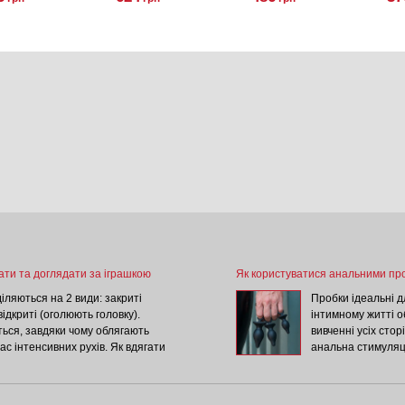
озчин
розчин
містину) в
мірамістину) в
ї, 100 мл
спреї, 250 мл
ати та доглядати за іграшкою
Як користуватися анальними пр
іляються на 2 види: закриті
Пробки ідеальні д
відкриті (оголюють головку).
інтимному житті о
ься, завдяки чому облягають
вивченні усіх стор
час інтенсивних рухів. Як вдягати
анальна стимуляц
дягалась та не натирала, перш
доповнять будь-як
 лубрикантом. Деякі насадки
потрібно купити, 
згортаючи. Але більшість
Пробки із спеціа