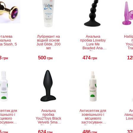
талева
Лубрикант на
Анальна
Набі
нальна
водній основі
пробка Lovetoy
а Slash, S
Just Glide, 200
Lure Me
You2
мл
Beaded Anal
Tra
Plug
8
500
474
12
грн
грн
грн
септик для
Анальна
Антисептик для
А
ішнього і
пробка
зовнішнього і
лан
сцевого
You2Toys Black
місцевого
Love
осування
Velvets Small
застосування
комістин
Plug, 9 см
Лінкомістін
1% водний
(0,1% водний
5
624
486
37
грн
грн
грн