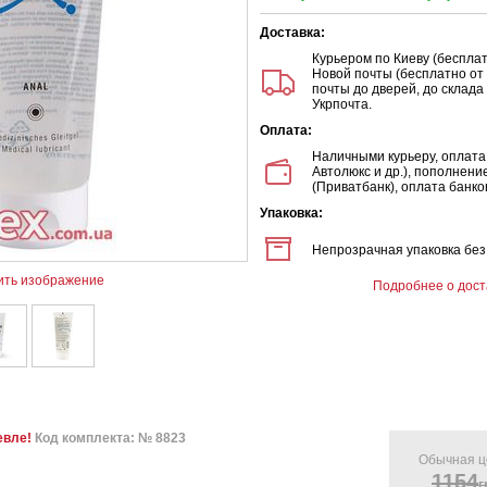
Доставка:
Курьером по Киеву (бесплат
Новой почты (бесплатно от 
почты до дверей, до склада 
Укрпочта.
Оплата:
Наличными курьеру, оплата
Автолюкс и др.), пополнени
(Приватбанк), оплата банков
Упаковка:
Непрозрачная упаковка без
ить изображение
Подробнее о дост
евле!
Код комплекта: № 8823
Обычная ц
1154
г