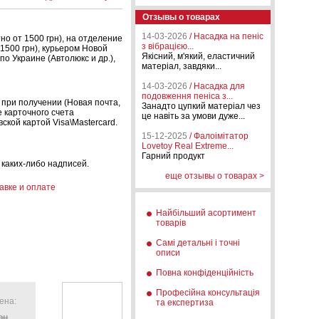
Отзывы о товарах
14-03-2026
/ Насадка на пеніс
но от 1500 грн), на отделение
з вібрацією...
1500 грн), курьером Новой
Якісний, м'який, еластичний
по Украине (Автолюкс и др.),
матеріал, завдяки...
14-03-2026
/ Насадка для
подовження пеніса з...
 при получении (Новая почта,
Занадто цупкий матеріал чез
е карточного счета
це навіть за умови дуже...
ской картой Visa\Mastercard.
15-12-2025
/ Фалоімітатор
Lovetoy Real Extreme...
Гарний продукт
 каких-либо надписей.
еще отзывы о товарах >
авке и оплате
Найбільший асортимент
товарів
Самі детальні і точні
описи
Повна конфіденційність
Професійна консультація
ена:
та експертиза
рн