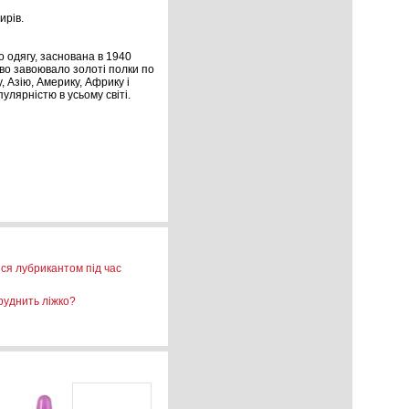
ирів.
о одягу, заснована в 1940
тєво завоювало золоті полки по
 Азію, Америку, Африку і
улярністю в усьому світі.
ся лубрикантом під час
руднить ліжко?