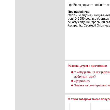
Пройшов дерматологічні тести 
Про виробника:
Orion - це відома німецька ко
році. У 1950 році під брендом
всьому світу. Центральний ск
Австралію. Сьогодні Orion має
Рекомендуем к прочтению
У чому різниця між рідки
лубрикантами?
Лубриканти
Змазка та секс-іграшки: 
С этим товаром также поку