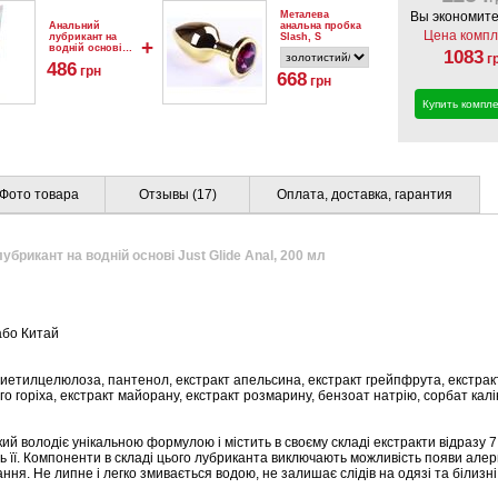
Металева
Вы экономите
Анальний
анальна пробка
Цена компл
лубрикант на
Slash, S
+
водній основі
1083
г
Just Glide Anal,
486
грн
200 мл
668
грн
Купить компле
Фото товара
Отзывы (17)
Оплата, доставка, гарантия
убрикант на водній основі Just Glide Anal, 200 мл
або Китай
ксиетилцелюлоза, пантенол, екстракт апельсина, екстракт грейпфрута, екстрак
го горіха, екстракт майорану, екстракт розмарину, бензоат натрію, сорбат кал
кий володіє унікальною формулою і містить в своєму складі екстракти відразу 7
ь її. Компоненти в складі цього лубриканта виключають можливість появи алер
я. Не липне і легко змивається водою, не залишає слідів на одязі та білизні