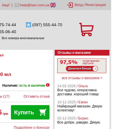
Вход
Регистрация
Акції
help@isex.com.ua
/
75-74-44
(097) 555-44-70
65-06-40
Все номера многоканальные
Отзывы о магазине
 мл
00 мл
все отзывы о магазине >
Наличие:
есть в наличии
14-02-2026
/ Ольга
Все чудово, оперативна
доставка. хороший товар
ы (17)
Оставить отзыв
10-12-2025
/ Євген
Найкращий магазин. Дякую
6
колективу!
Купить
грн
02-12-2025
/ Борис
Все добре, швидко. Дякую.
Подробнее о бонусах