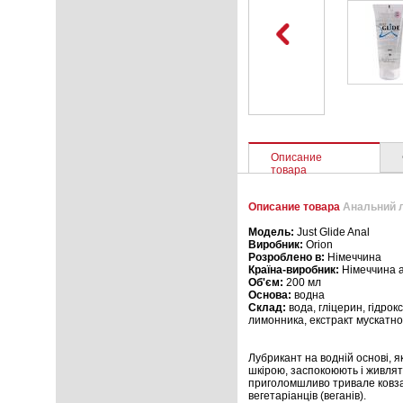
Описание
товара
Описание товара
Анальний л
Модель:
Just Glide Anal
Виробник:
Orion
Розроблено в:
Німеччина
Країна-виробник:
Німеччина 
Об'єм:
200 мл
Основа:
водна
Склад:
вода, гліцерин, гідро
лимонника, екстракт мускатно
Лубрикант на водній основі, я
шкірою, заспокоюють і живлят
приголомшливо тривале ковзанн
вегетаріанців (веганів).