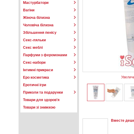
Мастурбатори
Вагіни
Жіноча білизна
Чоловіча білизна
Збільшення пенісу
Секс-ляльки
Секс меблі
Парфуми з феромонами
Секс-набори
Інтимні прикраси
Увелич
Еро косметика
Еротичні ігри
Приколи та подарунки
Товари для здоров'я
Товари зі знижкою
Вместе деш