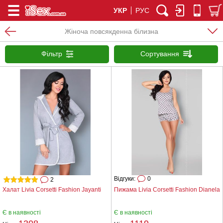
УКР
РУС
Жіноча повсякденна білизна
Фільтр
Сортування
Відгуки:
0
2
Халат Livia Corsetti Fashion Jayanti
Пижама Livia Corsetti Fashion Dianela
Є в наявності
Є в наявності