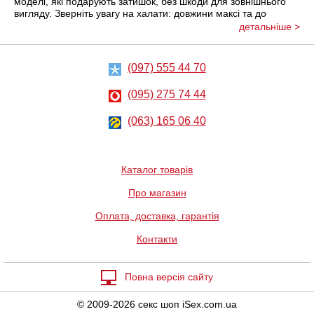
моделі, які подарують затишок, без шкоди для зовнішнього
вигляду. Зверніть увагу на халати: довжини максі та до
коліна, а також короткі; з кишенями і без; з капюшоном та з
детальніше >
класичним коміром. Великою популярністю користуються
домашні комплекти і піжами, що складаються з штанів та
реглана: моделі мають кишені, посадка, як правило,
(097) 555 44 70
регулюється за допомогою кулиски. Також в розділі можна
знайти базові трусики та майки класичних кольорів:
(095) 275 74 44
натуральні матеріали роблять таку білизну незамінною. І
нарешті, варто звернути увагу на термобілизну, яка
прекрасно зігріє вас взимку, та відведе зайву вологу.
(063) 165 06 40
Каталог товарів
Про магазин
Оплата, доставка, гарантія
Контакти
Повна версія сайту
© 2009-2026 секс шоп iSex.com.ua