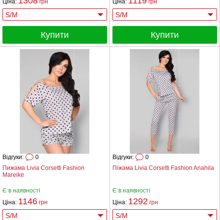
1308
1119
Ціна:
грн
Ціна:
грн
Купити
Купити
Відгуки:
0
Відгуки:
0
Пижама Livia Corsetti Fashion
Піжама Livia Corsetti Fashion Anahila
Mareike
Є в наявності
Є в наявності
1146
1292
Ціна:
грн
Ціна:
грн