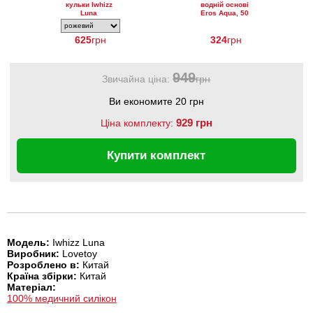
кульки Iwhizz
водній основі
Luna
Eros Aqua, 50
мл
625
грн
324
грн
949
Звичайна ціна:
грн
Ви економите 20 грн
929 грн
Ціна комплекту:
Купити комплект
Модель:
Iwhizz Luna
Виробник:
Lovetoy
Розроблено в:
Китай
Країна збірки:
Китай
Матеріал:
100% медичний силікон