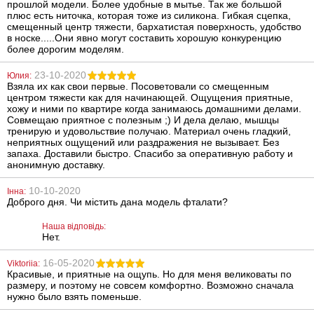
прошлой модели. Более удобные в мытье. Так же большой
плюс есть ниточка, которая тоже из силикона. Гибкая сцепка,
смещенный центр тяжести, бархатистая поверхность, удобство
Металева
Анальна пробка
в носке.....Они явно могут составить хорошую конкуренцию
анальна пробка
You2Toys
более дорогим моделям.
Slash, S
Colorful Joy
Jewel Red Plug
Small
23-10-2020
Юлия:
668
462
Взяла их как свои первые. Посоветовали со смещенным
грн
грн
центром тяжести как для начинающей. Ощущения приятные,
хожу и ними по квартире когда занимаюсь домашними делами.
Совмещаю приятное с полезным ;) И дела делаю, мышцы
тренирую и удовольствие получаю. Материал очень гладкий,
неприятных ощущений или раздражения не вызывает. Без
запаха. Доставили быстро. Спасибо за оперативную работу и
анонимную доставку.
10-10-2020
Інна:
Доброго дня. Чи містить дана модель фталати?
Вібратор Baile
Силіконова
Pretty Love
анальна пробка
Наша відповідь:
Bishop Vibrator
Slash Silicone, S
Нет.
701
688
грн
грн
16-05-2020
Viktoriia:
Красивые, и приятные на ощупь. Но для меня великоваты по
размеру, и поэтому не совсем комфортно. Возможно сначала
нужно было взять поменьше.