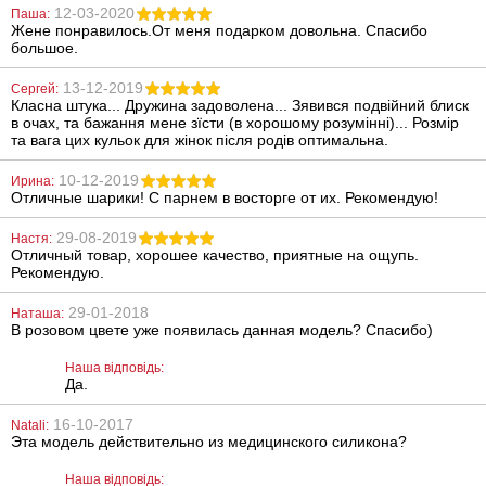
12-03-2020
Паша:
Жене понравилось.От меня подарком довольна. Спасибо
большое.
13-12-2019
Сергей:
Класна штука... Дружина задоволена... Зявився подвійний блиск
Лубрикант на
Вібратор Baile
в очах, та бажання мене зїсти (в хорошому розумінні)... Розмір
водній основі
Waves Of
Just Glide, 200
Pleasure Fantasy
та вага цих кульок для жінок після родів оптимальна.
мл
Vibe
10-12-2019
Ирина:
500
390
грн
грн
Отличные шарики! С парнем в восторге от их. Рекомендую!
29-08-2019
Настя:
Отличный товар, хорошее качество, приятные на ощупь.
Рекомендую.
29-01-2018
Наташа:
В розовом цвете уже появилась данная модель? Спасибо)
Наша відповідь:
Антисептик для
Віброкуля
Да.
зовнішнього і
Lovetoy X-Basic
місцевого
Bullet Long 10
застосування
speeds
16-10-2017
Natali:
Лінкомістін
Эта модель действительно из медицинского силикона?
(0,1% водний
486
370
грн
грн
розчин
мірамістину) в
Наша відповідь: