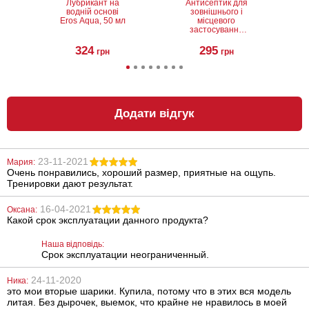
Лубрикант на
Антисептик для
водній основі
зовнішнього і
Eros Aqua, 50 мл
місцевого
застосування
Лінкомістин
(0,1% водний
324
295
грн
грн
розчин
мірамістину) в
спреї, 100 мл
Додати відгук
23-11-2021
Мария:
Очень понравились, хороший размер, приятные на ощупь.
Анальний
Анальний
Тренировки дают результат.
лубрикант
лубрикант на
Lubrix Anal gel,
водній основі
50 мл
Just Glide Anal,
16-04-2021
Оксана:
50 мл
Какой срок эксплуатации данного продукта?
314
267
грн
грн
Наша відповідь:
Срок эксплуатации неограниченный.
24-11-2020
Ника:
это мои вторые шарики. Купила, потому что в этих вся модель
литая. Без дырочек, выемок, что крайне не нравилось в моей