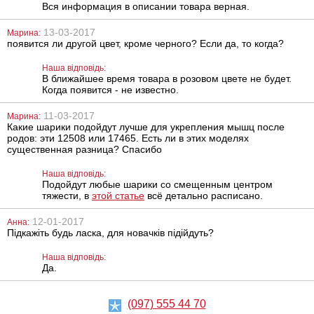
спреї, 250 мл
Вся информация в описании товара верная.
13-03-2017
Марина:
появится ли другой цвет, кроме черного? Если да, то когда?
Наша відповідь:
В ближайшее время товара в розовом цвете не будет.
Когда появится - не известно.
Анальна пробка
Вібратор Scala
You2Toys Black
Jelly lavender
11-03-2017
Марина:
Velvets Small
вигнутий
Какие шарики подойдут лучше для укрепления мышц после
Plug, 9 см
родов: эти 12508 или 17465. Есть ли в этих моделях
существенная разница? Спасибо
624
893
грн
грн
Наша відповідь:
Подойдут любые шарики со смещенным центром
тяжести, в
этой статье
всё детально расписано.
12-01-2017
Анна:
Підкажіть будь ласка, для новачків підійдуть?
Наша відповідь:
Да.
Вібратор Fun
Анальний
Factory Tiger
лубрикант на
водній основі
(097) 555 44 70
Just Glide Anal,
200 мл