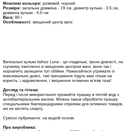
Можливі кольори:
рожевий, чорний
Розміри:
загальна довжина - 19 см, діаметр кульки - 3,5 см,
довжина кульки - 4,5 см
Вага:
80 г
Особливості:
зміщений центр ваги
Вагінальні кульки Iwhizz Luna - це гладенькі, трохи довгасті, на
гнучкому зчепленні зі зміщеним центром ваги, вони так і
норовлять залишити тугі обійми. Намагайтеся утримати їх
максимально довго, такі тренування підуть вам тільки на
користь: і задоволення, і зміцнення інтимних м'язів таза!
Догляд та гігієна:
Перед і після використання промийте іграшку в теплій воді з
антибактеріальним милом. Можна також обробляти іграшку
спеціальними бактерицидними спреями для інтимних товарів,
які не містять спирту.
Сумісні лубриканти: на водній основі.
Про виробника: