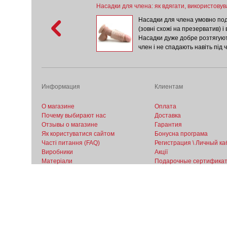
ити лубрикант
Насадки для члена: як вдягати, використовув
оманітнити ваші ласки, то немає
Насадки для члена умовно под
ажу. Але перед тим як брати
(зовні схожі на презерватив) і 
ини для масажу, потрібно знати,
Насадки дуже добре розтягуют
якості змазки. Якщо ні, то ви
член і не спадають навіть під 
 або в кращому випадку
насадку? Щоб насадка легко в
 кілька порад, що варто взяти до
за все потрібно змастити член
айте натуральних олій. Багато
надягають як презерватив - ро
олії для підтримки шкіри гладкою і
насадок надягають двома спо
Информация
Клиентам
уть і додають нотку
О магазине
Оплата
Почему выбирают нас
Доставка
Отзывы о магазине
Гарантия
Як користуватися сайтом
Бонусна програма
Часті питання (FAQ)
Регистрация \ Личный ка
Виробники
Акції
Матеріали
Подарочные сертифика
Статті
Новинки
Новини