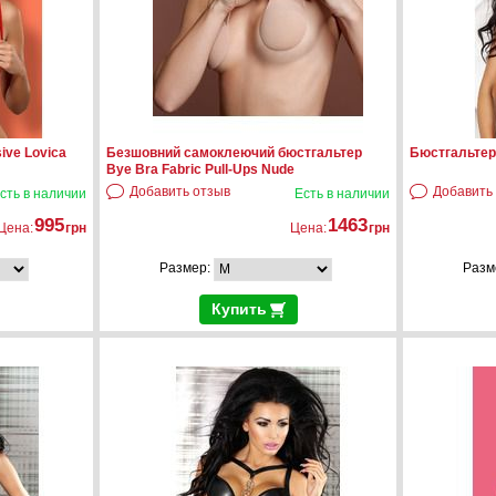
ive Lovica
Безшовний самоклеючий бюстгальтер
Бюстгальтер 
Bye Bra Fabric Pull-Ups Nude
Добавить отзыв
Добавить
сть в наличии
Есть в наличии
995
1463
Цена:
грн
Цена:
грн
Размер:
Разм
Купить