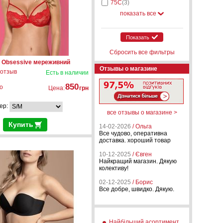
75C
(3)
показать все
Показать
Сбросить все фильтры
 Obsessive мереживний
Отзывы о магазине
 отзыв
Есть в наличии
850
о
Цена:
грн
ер:
все отзывы о магазине >
Купить
14-02-2026
/ Ольга
Все чудово, оперативна
доставка. хороший товар
10-12-2025
/ Євген
Найкращий магазин. Дякую
колективу!
02-12-2025
/ Борис
Все добре, швидко. Дякую.
Найбільший асортимент