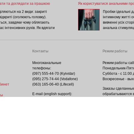
ати та доглядати за іграшкою
Як користуватися анальними пр
іляються на 2 види: закриті
Пробки ідеальні д
відкриті (оголюють головку).
інтимному житті о
ься, завдяки чому облягають
вивченні усіх стор
час інтенсивних рухів. Як вдягати
анальна стимуляц
дягалась та не натирала, перш
доповнять будь-як
 лубрикантом. Деякі насадки
потрібно купити, 
згортаючи. Але більшість
Пробки із спеціа
собами.
оргазмічною бомбою
Контакты
Режим работы
користуватися. Ан
вузька з одного к
Многоканальные
Режим работы call
телефоны:
Понедельник-Пятни
(097) 555-44-70 (Kyivstar)
Суббота - с 11:00 
(095) 275-74-44 (Vodafone)
Воскресенье - вы
бинет
(063) 165-06-40 (Lifecell)
Заказы сделанные
E-mail (english support):
обрабатываются в
ты
help@isex.com.ua