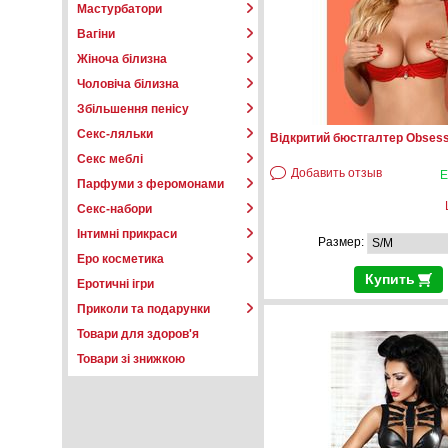
Мастурбатори
Вагіни
Жіноча білизна
Чоловіча білизна
Збільшення пенісу
Секс-ляльки
Відкритий бюстгалтер Obsess
Секс меблі
Добавить отзыв
Е
Парфуми з феромонами
Секс-набори
Інтимні прикраси
Размер:
Еро косметика
Купить
Еротичні ігри
Приколи та подарунки
Товари для здоров'я
Товари зі знижкою