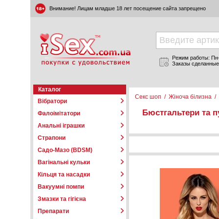
Внимание! Лицам младше 18 лет посещение сайта запрещено
Режим работы: Пн-П
Заказы сделанные
Каталог
Секс шоп
/
Жіноча білизна
/
Вібратори
Бюстгальтери та п
Фалоімітатори
Анальні іграшки
Страпони
Садо-Мазо (BDSM)
Вагінальні кульки
Кільця та насадки
Вакуумні помпи
Змазки та гігієна
Препарати