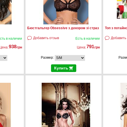
Бюстгальтер Obsessive з декором зі страз
Топ з потайн
Добавить отзыв
Добавить
сть в наличии
Есть в наличии
938
791
Цена:
грн
Цена:
грн
Размер:
Разм
Купить