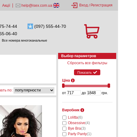
Вход
Регистрация
Акції
help@isex.com.ua
/
75-74-44
(097) 555-44-70
65-06-40
Все номера многоканальные
Выбор параметров
Сбросить все фильтры
Показать
Ціна
ать по:
от
до
грн.
Виробник
Lolitta
(6)
Obsessive
(4)
Bye Bra
(3)
Party Panty
(1)