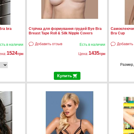
Bra bra
Стрічка для формування грудей Bye Bra
Самоклеючий
Breast Tape Roll & Silk Nipple Covers
Bra Cup
Добавить отзыв
Добавить
сть в наличии
Есть в наличии
1524
1435
ена:
грн
Цена:
грн
Размер,
Купить