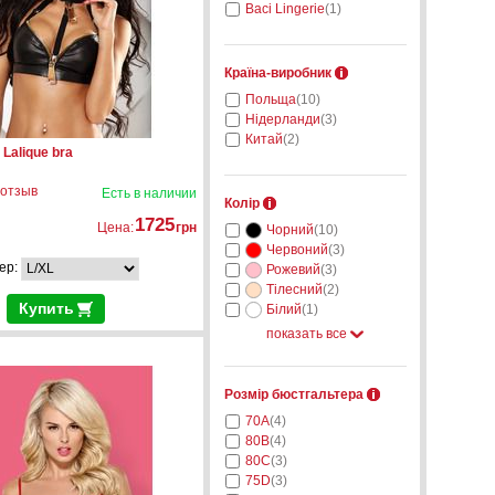
Baci Lingerie
(1)
Країна-виробник
Польща
(10)
Нідерланди
(3)
Китай
(2)
Lalique bra
 отзыв
Есть в наличии
Колір
1725
Цена:
грн
Чорний
(10)
Червоний
(3)
ер:
Рожевий
(3)
Тілесний
(2)
Купить
Білий
(1)
показать все
Розмір бюстгальтера
70A
(4)
80B
(4)
80C
(3)
75D
(3)