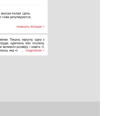
а внутри полая .Цепь
е тоже регулируются,
показать больше >
ким лямкам, можно
ласк без снятия бюстика!
інки. Пишну, округлу, одну з
груди, одягнену або оголену,
великого розміру, і навіть ті,
лизну, яка «покаже» всю красу
...
подробнее >
юблять красиву нижню білизну,
йні ліфчики на дальню полицю,
кта! Жоден чоловік не встоїть
ичний бюстгалтер ви приречете
ську (та інших містах України)
но різні моделі та розміри, з
кретні моделі, тому ви завжди
міші виробники, висока якість
ьні топіки, та короткі маєчки.
и можете у нас на сайті або
иїв, Одеса і Дніпропетровськ.
кій подрузі або коханій жінці!
 пристрасними поцілунками та