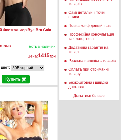
товарів
Самі детальні і точні
описи
Повна конфіденційність
 бюстгальтер Bye Bra Gala
Професійна консультація
та експертиза
 отзыв
Есть в наличии
Додаткова гарантія на
товар
1415
Цена:
грн
Реальна наявність товарів
 цвет:
Оплата при отриманні
товару
Купить
Безкоштовна і швидка
доставка
Дізнатися більше