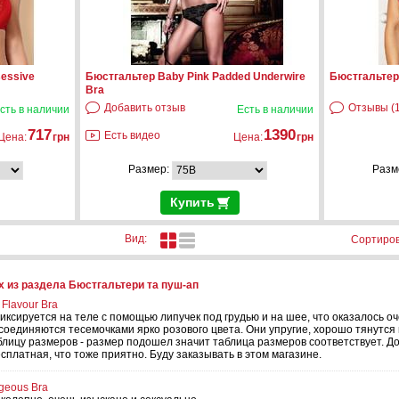
essive
Бюстгальтер Baby Pink Padded Underwire
Бюстгальтер-
Bra
Добавить отзыв
Отзывы (1
сть в наличии
Есть в наличии
717
1390
Есть видео
Цена:
грн
Цена:
грн
Размер:
Разм
Купить
Вид:
Сортиров
 из раздела Бюстгальтери та пуш-ап
 Flavour Bra
иксируется на теле с помощью липучек под грудью и на шее, что оказалось оч
оединяются тесемочками ярко розового цвета. Они упругие, хорошо тянутся 
лицу размеров - размер подошел значит таблица размеров соответствует. Д
сплатная, что тоже приятно. Буду заказывать в этом магазине.
geous Bra