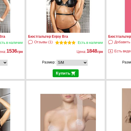
Bra
Бюстгальтер Enjoy Bra
Бюстгальтер
Отзывы (1)
Добавить
сть в наличии
Есть в наличии
1536
1848
Есть виде
ена:
грн
Цена:
грн
Размер:
Разм
Купить