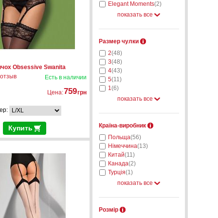
Elegant Moments
(2)
показать все
Размер чулки
2
(48)
3
(48)
чох Obsessive Swanita
4
(43)
 отзыв
Есть в наличии
5
(11)
1
(6)
759
Цена:
грн
показать все
ер:
Країна-виробник
Купить
Польща
(56)
Німеччина
(13)
Китай
(11)
Канада
(2)
Турція
(1)
показать все
Розмір