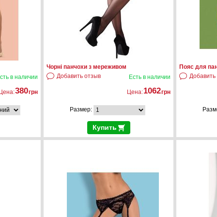
Чорні панчохи з мереживом
Пояс для пан
Добавить отзыв
Добавить
сть в наличии
Есть в наличии
380
1062
Цена:
грн
Цена:
грн
Размер:
Разм
Купить