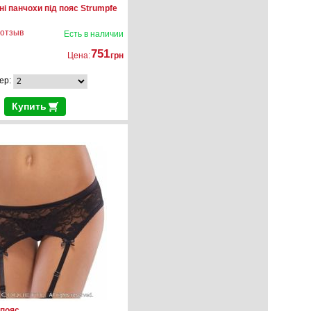
ні панчохи під пояс Strumpfe
 отзыв
Есть в наличии
751
Цена:
грн
ер:
Купить
пояс