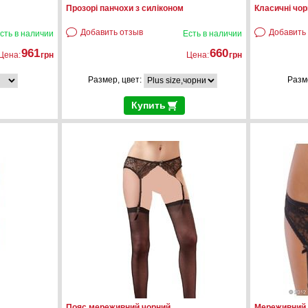
Прозорі панчохи з силіконом
Класичні чор
Добавить отзыв
Добавить
сть в наличии
Есть в наличии
961
660
Цена:
грн
Цена:
грн
Размер, цвет:
Разм
Купить
Пояс мереживний чорний
Мереживний 