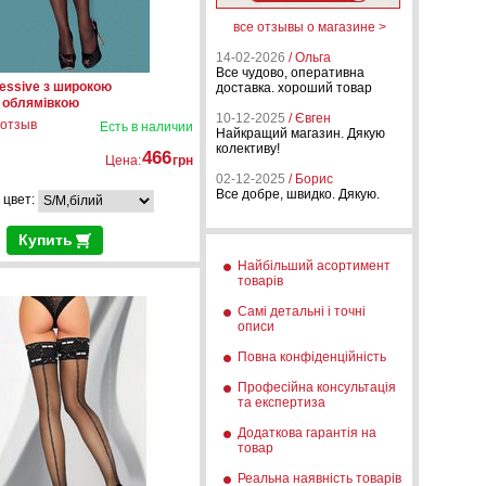
все отзывы о магазине >
14-02-2026
/ Ольга
Все чудово, оперативна
essive з широкою
доставка. хороший товар
 облямівкою
10-12-2025
/ Євген
 отзыв
Есть в наличии
Найкращий магазин. Дякую
колективу!
466
Цена:
грн
02-12-2025
/ Борис
Все добре, швидко. Дякую.
 цвет:
Купить
Найбільший асортимент
товарів
Самі детальні і точні
описи
Повна конфіденційність
Професійна консультація
та експертиза
Додаткова гарантія на
товар
Реальна наявність товарів