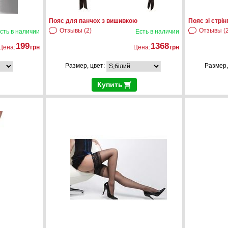
Пояс для панчох з вишивкою
Пояс зі стрі
Отзывы (2)
Отзывы (2
сть в наличии
Есть в наличии
199
1368
Цена:
грн
Цена:
грн
Размер, цвет:
Размер,
Купить