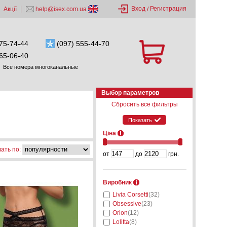
Вход
Регистрация
Акції
help@isex.com.ua
/
75-74-44
(097) 555-44-70
65-06-40
Все номера многоканальные
Выбор параметров
Сбросить все фильтры
Показать
Ціна
ать по:
от
до
грн.
Виробник
Livia Corsetti
(32)
Obsessive
(23)
Orion
(12)
Lolitta
(8)