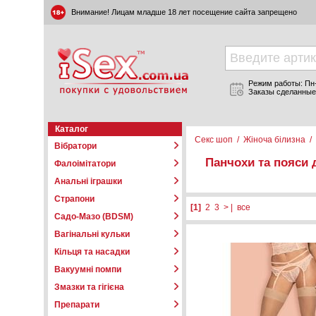
Внимание! Лицам младше 18 лет посещение сайта запрещено
Режим работы: Пн-П
Заказы сделанные
Каталог
Секс шоп
/
Жіноча білизна
/
Вібратори
Панчохи та пояси 
Фалоімітатори
Анальні іграшки
Страпони
[1]
2
3
>
|
все
Садо-Мазо (BDSM)
Вагінальні кульки
Кільця та насадки
Вакуумні помпи
Змазки та гігієна
Препарати