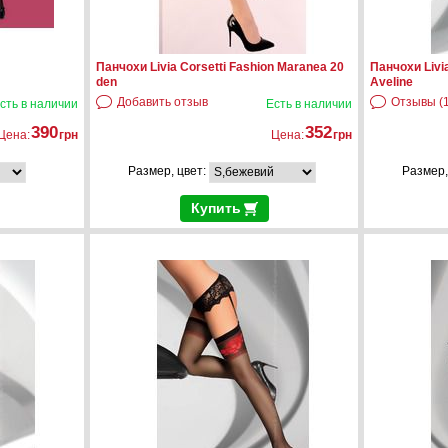
Панчохи Livia Corsetti Fashion Maranea 20
Панчохи Livia
den
Aveline
Добавить отзыв
Отзывы (1
сть в наличии
Есть в наличии
390
352
Цена:
грн
Цена:
грн
Размер, цвет:
Размер,
Купить