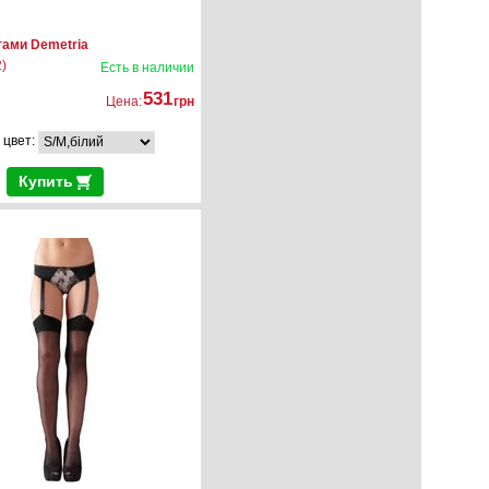
нгами Demetria
)
Есть в наличии
531
Цена:
грн
 цвет:
Купить