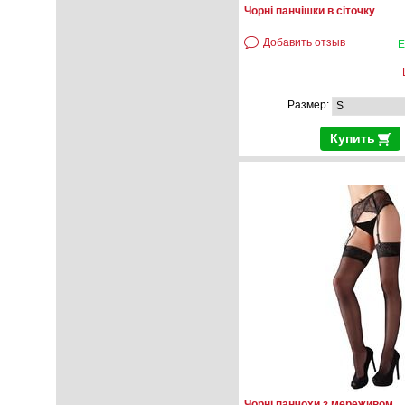
Чорні панчішки в сіточку
Добавить отзыв
Е
Размер:
Купить
Чорні панчохи з мереживом