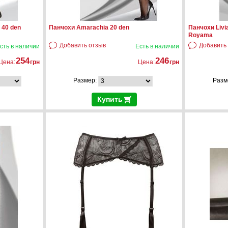
 40 den
Панчохи Amarachia 20 den
Панчохи Livia
Royama
Добавить отзыв
Добавить
сть в наличии
Есть в наличии
254
246
Цена:
грн
Цена:
грн
Размер:
Разм
Купить