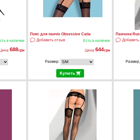
Пояс для панчіх Obsessive Catia
Панчохи Rusi
Добавить отзыв
Добавить
сть в наличии
Есть в наличии
688
644
Цена:
грн
Цена:
грн
Размер:
Размер,
Купить