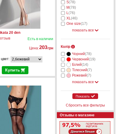
S
(78)
M
(78)
L
(76)
XL
(46)
One size
(17)
показать все
kata 20 den
 отзыв
Есть в наличии
203
Колір
Цена:
грн
Чорний
(78)
 цвет:
Червоний
(19)
Білий
(14)
Купить
Тілесний
(7)
Рожевий
(7)
показать все
Показать
Сбросить все фильтры
Отзывы о магазине