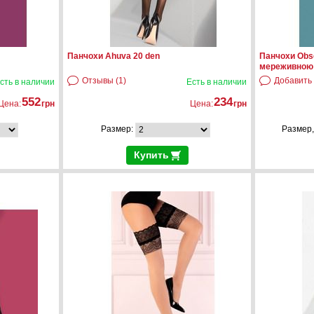
Панчохи Ahuva 20 den
Панчохи Obs
мереживною
Отзывы (1)
Добавить
сть в наличии
Есть в наличии
552
234
Цена:
грн
Цена:
грн
Размер:
Размер,
Купить