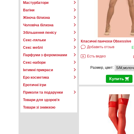
Мастурбатори
Вагіни
Жіноча білизна
Чоловіча білизна
Збільшення пенісу
Секс-ляльки
Класичні панчохи Obsessive
Добавить отзыв
Е
Секс меблі
Парфуми з феромонами
Есть видео
Секс-набори
Размер, цвет:
Інтимні прикраси
Еро косметика
Купить
Еротичні ігри
Приколи та подарунки
Товари для здоров'я
Товари зі знижкою