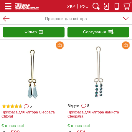
УКР
РУС
Прикраси для клітора
Фільтр
Сортування
Відгуки:
8
5
Прикраса для клітора Cleopatra
Прикраса для клітора намиста
Clitoral
Cleopatra
Є в наявності
Є в наявності