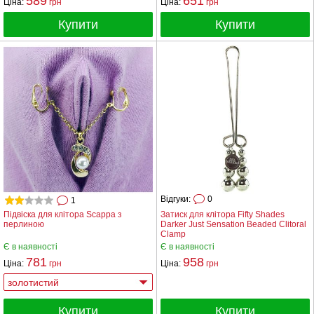
589
651
Ціна:
грн
Ціна:
грн
Купити
Купити
Відгуки:
0
1
Підвіска для клітора Scappa з
Затиск для клітора Fifty Shades
перлиною
Darker Just Sensation Beaded Clitoral
Clamp
Є в наявності
Є в наявності
781
958
Ціна:
грн
Ціна:
грн
Купити
Купити