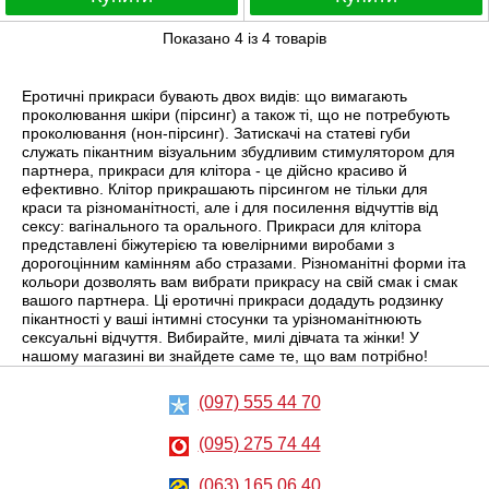
Показано
4
із
4
товарів
Еротичні прикраси бувають двох видів: що вимагають
проколювання шкіри (пірсинг) а також ті, що не потребують
проколювання (нон-пірсинг). Затискачі на статеві губи
служать пікантним візуальним збудливим стимулятором для
партнера, прикраси для клітора - це дійсно красиво й
ефективно. Клітор прикрашають пірсингом не тільки для
краси та різноманітності, але і для посилення відчуттів від
сексу: вагінального та орального. Прикраси для клітора
представлені біжутерією та ювелірними виробами з
дорогоцінним камінням або стразами. Різноманітні форми іта
кольори дозволять вам вибрати прикрасу на свій смак і смак
вашого партнера. Ці еротичні прикраси додадуть родзинку
пікантності у ваші інтимні стосунки та урізноманітнюють
сексуальні відчуття. Вибирайте, милі дівчата та жінки! У
нашому магазині ви знайдете саме те, що вам потрібно!
(097) 555 44 70
(095) 275 74 44
(063) 165 06 40