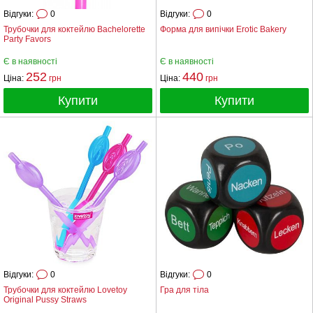
Відгуки:
0
Відгуки:
0
Трубочки для коктейлю Bachelorette
Форма для випічки Erotic Bakery
Party Favors
Є в наявності
Є в наявності
252
440
Ціна:
грн
Ціна:
грн
Купити
Купити
Відгуки:
0
Відгуки:
0
Трубочки для коктейлю Lovetoy
Гра для тіла
Original Pussy Straws