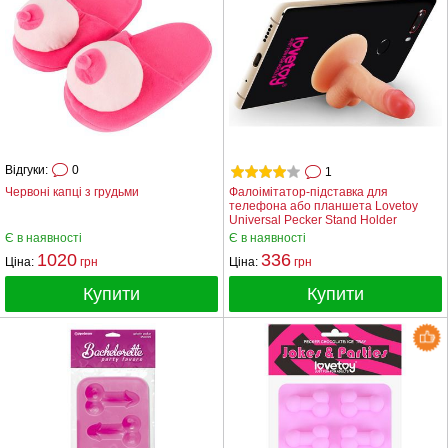
Відгуки:
0
1
Червоні капці з грудьми
Фалоімітатор-підставка для
телефона або планшета Lovetoy
Universal Pecker Stand Holder
Є в наявності
Є в наявності
1020
336
Ціна:
грн
Ціна:
грн
Купити
Купити