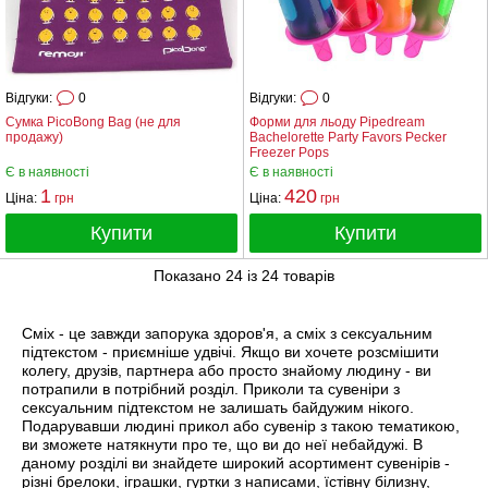
Відгуки:
0
Відгуки:
0
Сумка PicoBong Bag (не для
Форми для льоду Pipedream
продажу)
Bachelorette Party Favors Pecker
Freezer Pops
Є в наявності
Є в наявності
1
420
Ціна:
грн
Ціна:
грн
Купити
Купити
Показано
24
із
24
товарів
Сміх - це завжди запорука здоров'я, а сміх з сексуальним
підтекстом - приємніше удвічі. Якщо ви хочете розсмішити
колегу, друзів, партнера або просто знайому людину - ви
потрапили в потрібний розділ. Приколи та сувеніри з
сексуальним підтекстом не залишать байдужим нікого.
Подарувавши людині прикол або сувенір з такою тематикою,
ви зможете натякнути про те, що ви до неї небайдужі. В
даному розділі ви знайдете широкий асортимент сувенірів -
різні брелоки, іграшки, гуртки з написами, їстівну білизну,