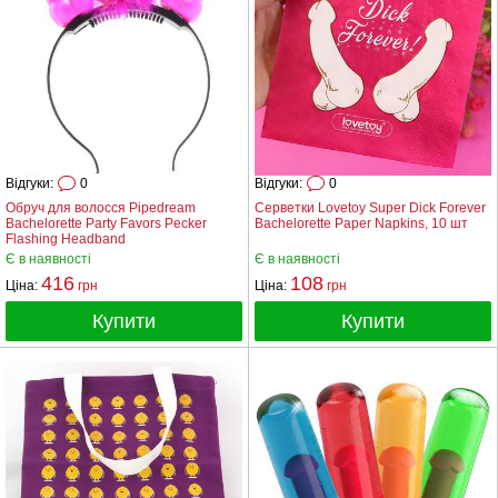
Відгуки:
0
Відгуки:
0
Обруч для волосся Pipedream
Серветки Lovetoy Super Dick Forever
Bachelorette Party Favors Pecker
Bachelorette Paper Napkins, 10 шт
Flashing Headband
Є в наявності
Є в наявності
416
108
Ціна:
грн
Ціна:
грн
Купити
Купити