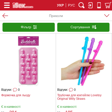
УКР
РУС
Приколи
Фільтр
Сортування
Відгуки:
0
Відгуки:
0
Формочка для льоду
Трубочки для коктейлю Lovetoy
Original Willy Straws
Є в наявності
Є в наявності