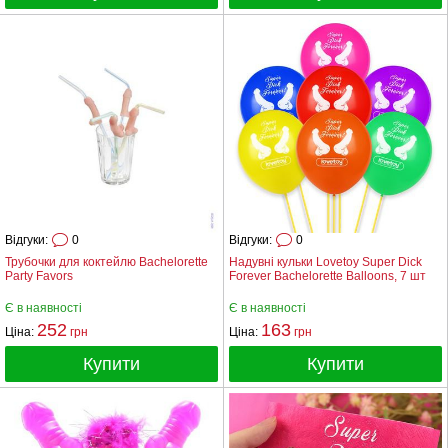
Відгуки:
0
Відгуки:
0
Трубочки для коктейлю Bachelorette
Надувні кульки Lovetoy Super Dick
Party Favors
Forever Bachelorette Balloons, 7 шт
Є в наявності
Є в наявності
252
163
Ціна:
грн
Ціна:
грн
Купити
Купити