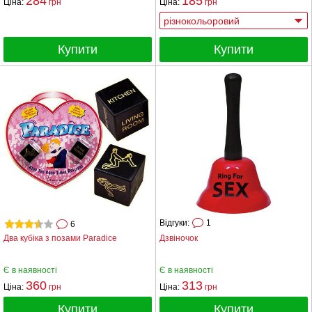
284
185
Ціна:
грн
Ціна:
грн
Купити
Купити
Відгуки:
1
6
Два кубіка з позами Paradice
Дзвіночок
Є в наявності
Є в наявності
360
313
Ціна:
грн
Ціна:
грн
Купити
Купити