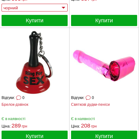
Купити
Купити
Відгуки:
0
Відгуки:
0
Брелок-дзвінок
Святкові дудки-пеніси
Є в наявності
Є в наявності
289
208
Ціна:
грн
Ціна:
грн
Купити
Купити