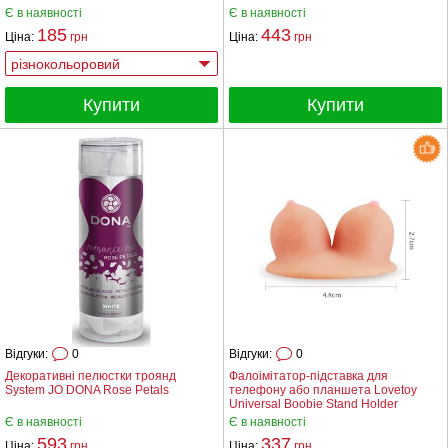
Є в наявності
Є в наявності
185
443
Ціна:
грн
Ціна:
грн
Купити
Купити
Відгуки:
0
Відгуки:
0
Декоративні пелюстки троянд
Фалоімітатор-підставка для
System JO DONA Rose Petals
телефону або планшета Lovetoy
Universal Boobie Stand Holder
Є в наявності
Є в наявності
593
337
Ціна:
грн
Ціна:
грн