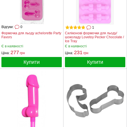
Відгуки:
0
1
Формочка для льоду achelorette Party
Силіконові формочки для льоду/
Favors
шоколаду Lovetoy Pecker Chocolate /
Ice Tray
Є в наявності
Є в наявності
277
231
Ціна:
грн
Ціна:
грн
Купити
Купити