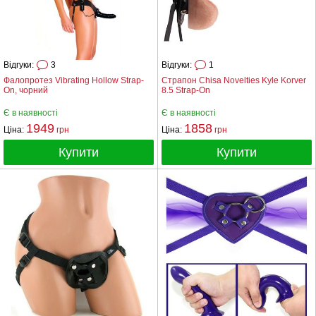
Відгуки:
3
Відгуки:
1
Фалопротез Vibrating Hollow Strap-
Страпон Chisa Novelties Kyle Korver
On, чорний
8.5 Strap-On
Є в наявності
Є в наявності
1949
1858
Ціна:
грн
Ціна:
грн
Купити
Купити