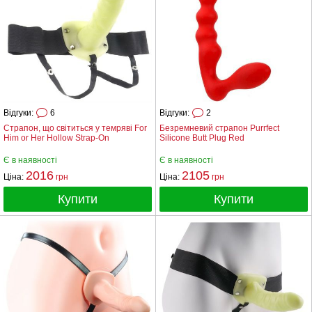
Відгуки:
6
Відгуки:
2
Страпон, що світиться у темряві For
Безремневий страпон Purrfect
Him or Her Hollow Strap-On
Silicone Butt Plug Red
Є в наявності
Є в наявності
2016
2105
Ціна:
грн
Ціна:
грн
Купити
Купити