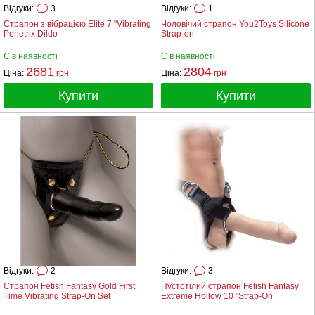
Відгуки:
3
Відгуки:
1
Страпон з вібрацією Elite 7 "Vibrating
Чоловічий страпон You2Toys Silicone
Penetrix Dildo
Strap-on
Є в наявності
Є в наявності
2681
2804
Ціна:
грн
Ціна:
грн
Купити
Купити
Відгуки:
2
Відгуки:
3
Страпон Fetish Fantasy Gold First
Пустотілий страпон Fetish Fantasy
Time Vibrating Strap-On Set
Extreme Hollow 10 "Strap-On