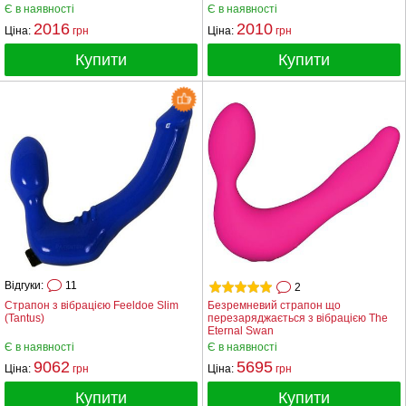
Є в наявності
Є в наявності
2016
2010
Ціна:
грн
Ціна:
грн
Купити
Купити
Відгуки:
11
2
Страпон з вібрацією Feeldoe Slim
Безремневий страпон що
(Tantus)
перезаряджається з вібрацією The
Eternal Swan
Є в наявності
Є в наявності
9062
5695
Ціна:
грн
Ціна:
грн
Купити
Купити