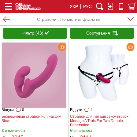
УКР
РУС
Страпони : Не містить фталатів
Фільтр (43)
Сортування
Відгуки:
0
Відгуки:
4
Безремневий страпон Fun Factory
Страпон для імітації сексу втрьох
Share Lite
Menage A Trois For Two Double
Penetration
Є в наявності
Є в наявності