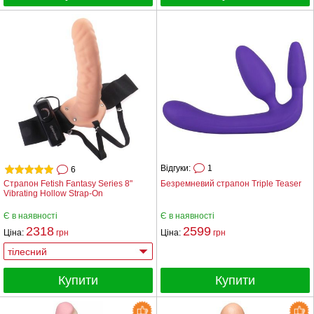
Відгуки:
1
6
Страпон Fetish Fantasy Series 8"
Безремневий страпон Triple Teaser
Vibrating Hollow Strap-On
Є в наявності
Є в наявності
2318
2599
Ціна:
грн
Ціна:
грн
Купити
Купити