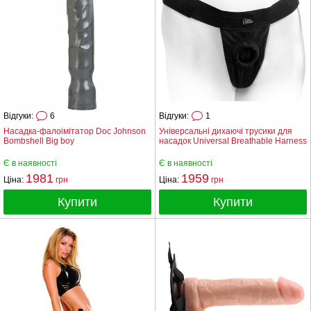
Відгуки:
6
Відгуки:
1
Насадка-фалоімітатор Doc Johnson
Універсальні дихаючі трусики для
Bombshell Big boy
насадок Universal Breathable Harness
Є в наявності
Є в наявності
1981
1959
Ціна:
грн
Ціна:
грн
Купити
Купити