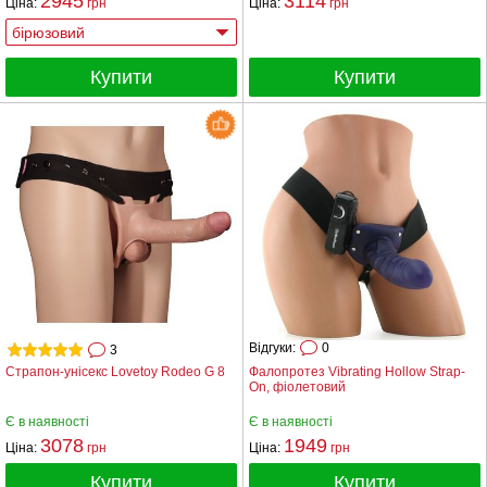
2945
3114
Ціна:
грн
Ціна:
грн
Купити
Купити
Відгуки:
0
3
Страпон-унісекс Lovetoy Rodeo G 8
Фалопротез Vibrating Hollow Strap-
On, фіолетовий
Є в наявності
Є в наявності
3078
1949
Ціна:
грн
Ціна:
грн
Купити
Купити