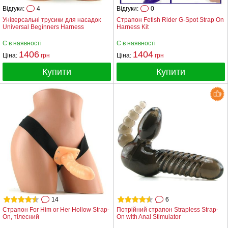
Відгуки:
4
Відгуки:
0
Універсальні трусики для насадок
Страпон Fetish Rider G-Spot Strap On
Universal Beginners Harness
Harness Kit
Є в наявності
Є в наявності
1406
1404
Ціна:
грн
Ціна:
грн
Купити
Купити
14
6
Страпон For Him or Her Hollow Strap-
Потрійний страпон Strapless Strap-
On, тілесний
On with Anal Stimulator