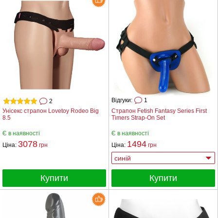
Відгуки:
1
2
Унісекс страпон Lovetoy Rodeo Big
Страпон Fetish Fantasy Series First
8.5
Timers Strap-On Set
Є в наявності
Є в наявності
3078
1494
Ціна:
грн
Ціна:
грн
Купити
Купити