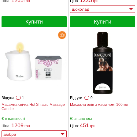
1265
1225
Ціна:
грн
Ціна:
грн
Купити
Купити
Відгуки:
1
Відгуки:
0
Масажна свічка Hot Shiatsu Massage
Масажна олія з жасміном, 100 мл
Candle
Є в наявності
Є в наявності
1209
451
Ціна:
грн
Ціна:
грн