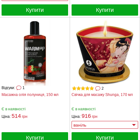
Купити
Купити
Відгуки:
1
2
Масажна олія полуниця, 150 мл
Свічка для масажу Shunga, 170 мл
Є в наявності
Є в наявності
514
916
Ціна:
грн
Ціна:
грн
Купити
Купити