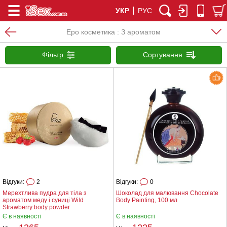
УКР
РУС
Еро косметика : З ароматом
Фільтр
Сортування
Відгуки:
2
Відгуки:
0
Мерехтлива пудра для тіла з
Шоколад для малювання Chocolate
ароматом меду і суниці Wild
Body Painting, 100 мл
Strawberry body powder
Є в наявності
Є в наявності