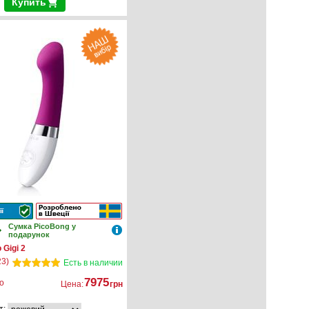
Купить
Сумка PicoBong у
подарунок
 Gigi 2
23)
Есть в наличии
7975
о
Цена:
грн