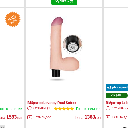
Купить
Акция
Вібратор Lovetoy Real Softee
Вібратор Lelo
Отзывы (2)
Отзывы (
сть в наличии
Есть в наличии
1583
1368
Есть видео
Есть виде
ена:
грн
Цена:
грн