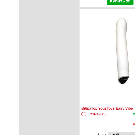
Купить
Вібратор You2Toys Easy Vibe
Отзывы (5)
Е
Ц