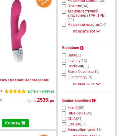
Медичний силікон
(38)
Пластик
(34)
Термопластичний
еластомер (TPR, TPE)
(21)
Медичний пластик
(14)
показать все
Виробник
Baile
(21)
Lovetoy
(13)
Rocks-off
(11)
Blush Novelties
(11)
Fun factory
(10)
etoy Dreamer Rechargeable
показать все
)
Есть в наличии
2535
о
Країна-виробник
Цена:
грн
Китай
(68)
Німеччина
(24)
США
(24)
Купить
Швеція
(12)
Великобританія
(11)