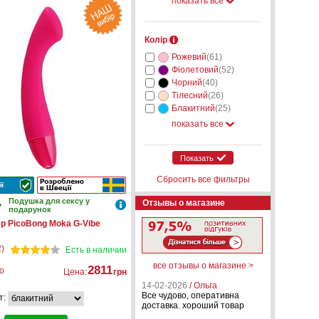
показать все
Колір
Рожевий
(61)
Фіолетовий
(52)
Чорний
(40)
Тілесний
(26)
Блакитний
(25)
показать все
Показать
Сбросить все фильтры
Подушка для сексу у
Отзывы о магазине
подарунок
р PicoBong Moka G-Vibe
)
Есть в наличии
все отзывы о магазине >
2811
о
Цена:
грн
14-02-2026
/ Ольга
Все чудово, оперативна
т:
доставка. хороший товар