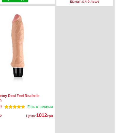
Дізнатися більше
toy Real Feel Realistic
h
)
Есть в наличии
1012
о
Цена:
грн