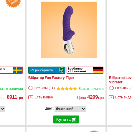
Вібратор Fun Factory Tiger
Вібратор Lov
Vibrator
Отзывы (11)
Отзывы (3
сть в наличии
Есть в наличии
8911
4299
Есть видео
Есть виде
ена:
грн
Цена:
грн
Цвет:
Купить