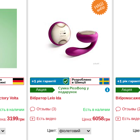
Сумка PicoBong у
Акция
Акция
подарунок
tory Volta
Вібратор Lelo Ida
Вібромасаже
Отзывы (3)
Отзывы (2
сть в наличии
Есть в наличии
3199
6058
Есть видео
Есть виде
ена:
грн
Цена:
грн
Цвет:
Цве