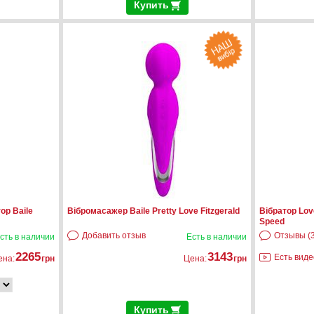
Купить
ор Baile
Вібромасажер Baile Pretty Love Fitzgerald
Вібратор Love
Speed
Добавить отзыв
Отзывы (3
сть в наличии
Есть в наличии
2265
3143
Есть виде
ена:
грн
Цена:
грн
Купить