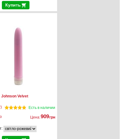
Купить
 Johnson Velvet
)
Есть в наличии
909
о
Цена:
грн
т: