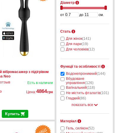
Діаметр
от
до
см.
Стать
Для жінок
(141)
Для пари
(19)
Для чоловіків
(12)
Функції та особливості
й вібромасажер з підігрівом
Водонепроникний
(144)
a Neo
Вбудоване
 отзыв
Есть в наличии
управління
(126)
Вагінальний
(118)
4864
о
Цена:
грн
Не містить фталатів
(101)
Гладкий
(86)
показать все
Купить
Матеріал
Гель, силікон
(52)