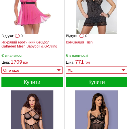
Відгуки:
0
Відгуки:
0
Яскравий еротичний бебідол
Комбінація Trish
Gathered Mesh Babydoll & G-String
Є в наявності
Є в наявності
1709
771
Ціна:
грн
Ціна:
грн
Купити
Купити