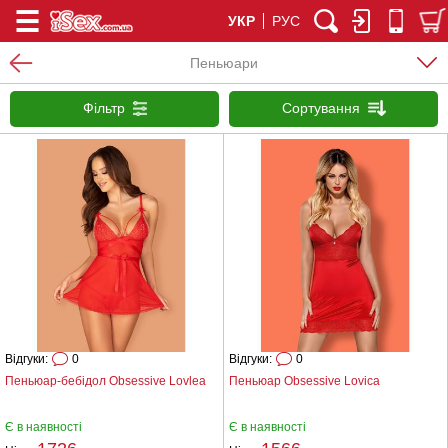
УКР
РУС
Пеньюари
Фільтр
Сортування
Відгуки:
0
Відгуки:
0
Пеньюар-бебідол Obsessive Lovlea
Пеньюар Obsessive Lovica
Є в наявності
Є в наявності