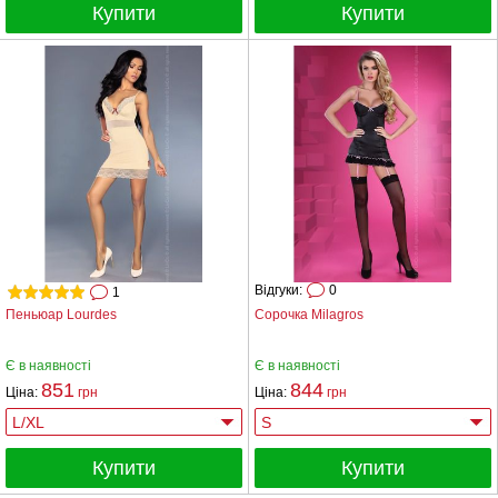
Купити
Купити
Відгуки:
0
1
Пеньюар Lourdes
Сорочка Milagros
Є в наявності
Є в наявності
851
844
Ціна:
грн
Ціна:
грн
Купити
Купити