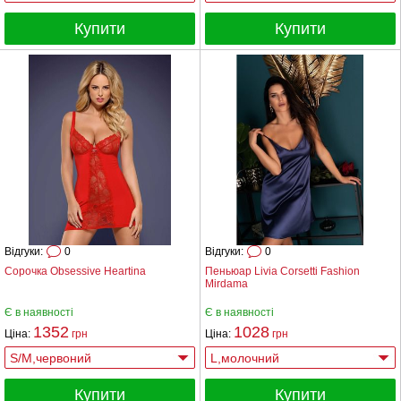
Купити
Купити
Відгуки:
0
Відгуки:
0
Сорочка Obsessive Heartina
Пеньюар Livia Corsetti Fashion
Mirdama
Є в наявності
Є в наявності
1352
1028
Ціна:
грн
Ціна:
грн
Купити
Купити