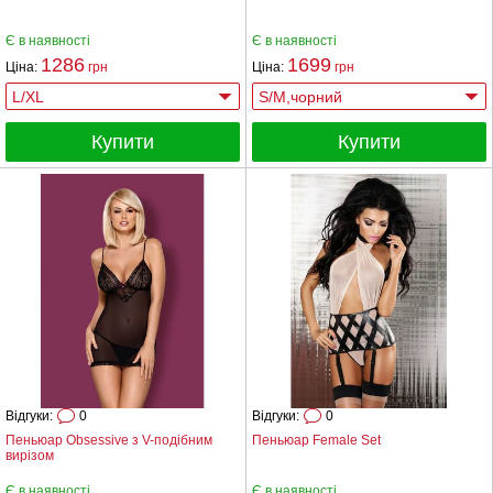
Є в наявності
Є в наявності
1286
1699
Ціна:
грн
Ціна:
грн
Купити
Купити
Відгуки:
0
Відгуки:
0
Пеньюар Obsessive з V-подібним
Пеньюар Female Set
вирізом
Є в наявності
Є в наявності