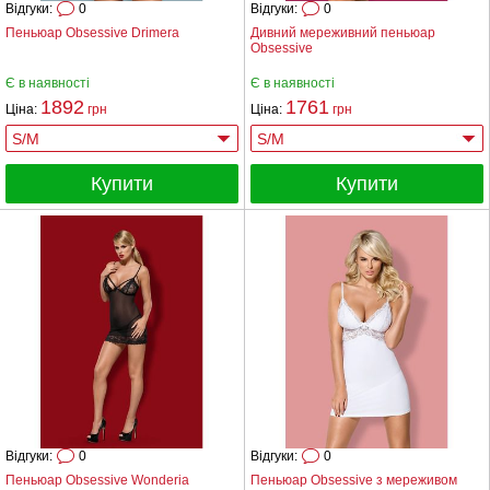
Відгуки:
0
Відгуки:
0
Пеньюар Obsessive Drimera
Дивний мереживний пеньюар
Obsessive
Є в наявності
Є в наявності
1892
1761
Ціна:
грн
Ціна:
грн
Купити
Купити
Відгуки:
0
Відгуки:
0
Пеньюар Obsessive Wonderia
Пеньюар Obsessive з мереживом