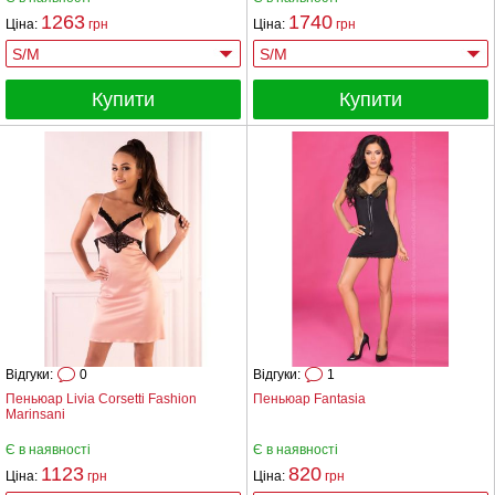
1263
1740
Ціна:
грн
Ціна:
грн
Купити
Купити
Відгуки:
0
Відгуки:
1
Пеньюар Livia Corsetti Fashion
Пеньюар Fantasia
Marinsani
Є в наявності
Є в наявності
1123
820
Ціна:
грн
Ціна:
грн