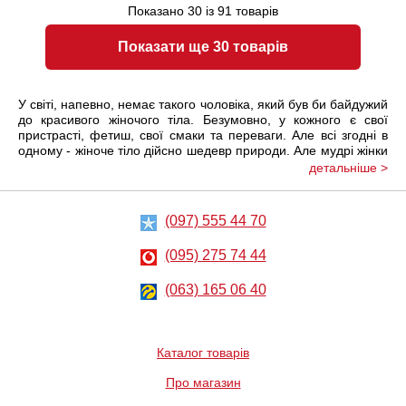
Показано
30
із
91
товарів
Показати ще 30 товарів
У світі, напевно, немає такого чоловіка, який був би байдужий
до красивого жіночого тіла. Безумовно, у кожного є свої
пристрасті, фетиш, свої смаки та переваги. Але всі згодні в
одному - жіноче тіло дійсно шедевр природи. Але мудрі жінки
добре знають, що злегка прикрите тіло завжди буде більш
детальніше >
привабливим і захоплюючим, ніж оголене. Перед тим, як
спокусити чоловіка, не відкривайтеся йому відразу, пограйте.
А в цій грі вам дуже допоможе сексуальний пеньюар!
(097) 555 44 70
Сексуальні пеньюари - це класика жанру, яка з роками стає
все більш красивішою та різноманітнішою. Якщо раніше в
(095) 275 74 44
магазинах можна було зустріти три види мереживних
еротичних пеньюарів - червоний, білий і чорний, то зараз
немає меж колірній гамі, матеріалам та декору. Багато жінок
(063) 165 06 40
мають в своєму еротичному гардеробі далеко не один
сексуальний пеньюар, щоб бути завжди на висоті. А
демократичні ціни нашого інтернет-магазину дозволяють
оновлювати свою колекцію дуже часто!
Каталог товарів
Якщо ви хочете купити оригінальний, модний, дійсно
Про магазин
розкішний пеньюар в Україні (в Києві, в Одесі, в