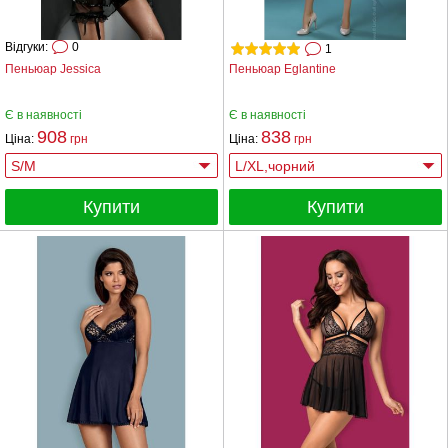
Відгуки:
0
1
Пеньюар Jessica
Пеньюар Eglantine
Є в наявності
Є в наявності
908
838
Ціна:
грн
Ціна:
грн
Купити
Купити