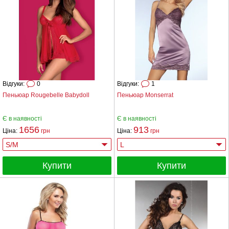
Відгуки:
0
Відгуки:
1
Пеньюар Rougebelle Babydoll
Пеньюар Monserrat
Є в наявності
Є в наявності
1656
913
Ціна:
грн
Ціна:
грн
Купити
Купити