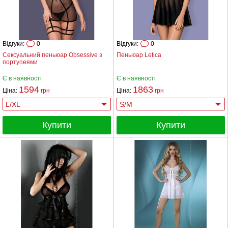
Відгуки:
0
Відгуки:
0
Сексуальний пеньюар Obsessive з
Пеньюар Letica
портупеями
Є в наявності
Є в наявності
1594
1863
Ціна:
грн
Ціна:
грн
Купити
Купити