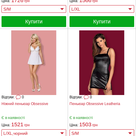
1726
1566
Ціна:
грн
Ціна:
грн
Купити
Купити
Відгуки:
0
Відгуки:
0
Ніжний пеньюар Obsessive
Пеньюар Obsessive Leatheria
Є в наявності
Є в наявності
1521
1503
Ціна:
грн
Ціна:
грн