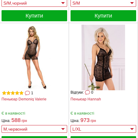
Купити
Купити
Відгуки:
0
1
Пеньюар Demoniq Valerie
Пеньюар Hannah
Є в наявності
Є в наявності
588
973
Ціна:
грн
Ціна:
грн