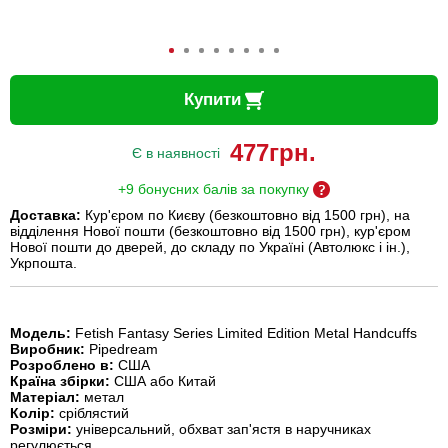
Купити
477
грн.
Є в наявності
+9 бонусних балів за покупку
Доставка:
Кур'єром по Києву (безкоштовно від 1500 грн), на
відділення Нової пошти (безкоштовно від 1500 грн), кур'єром
Нової пошти до дверей, до складу по Україні (Автолюкс і ін.),
Укрпошта.
Модель:
Fetish Fantasy Series Limited Edition Metal Handcuffs
Виробник:
Pipedream
Розроблено в:
США
Країна збірки:
США або Китай
Матеріал:
метал
Колір:
сріблястий
Розміри:
універсальний, обхват зап'ястя в наручниках
регулюється