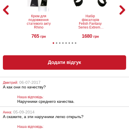
Крем для
Набір
подовження
фіксаторів
статевого акту
Fetish Fantasy
Rhino
Series Extreme
Hog-Tie Kit
765
1680
грн
грн
Додати відгук
06-07-2017
Дмитрий:
А как они по качеству?
Шкіряний батіг
Силіконова
Scappa 12
анальна пробка
хвостів
Slash Silicone, S
Наша відповідь:
Наручники среднего качества.
1065
688
грн
грн
05-09-2014
Анна:
А скажите, а эти наручники легко открыть?
Наша відповідь: