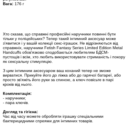
Вага:
176 г
Хто сказав, що справжні професійні наручники повинні бути
тільки у поліцейських? Тепер такий інтимний аксесуар може
з'явитися і у вашій колекції секс-іграшок. Не відрізняються від
справжніх, наручники Fetish Fantasy Series Limited Edition Metal
Handcuffs обов'язково сподобаються любителям БДСМ-
пустощів і всім, хто любить використовувати стриманість і покору
як сексуальну стимуляцію.
З цим інтимним аксесуаром ваш коханий тепер не зможе
вирватися. Прикуйте його до ліжка або до гарячої батареї, або
просто зв'яжіть його руки за спиною, а ключ повісьте в парі
кроків від нього.
Комплектація:
- наручники;
- пара ключів.
Догляд та гігієна:
Час від часу можете обробляти іграшку спеціальними
бактерицидними спреями для інтимних товарів.