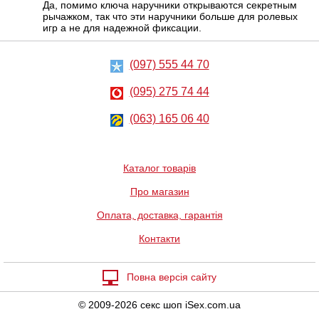
Да, помимо ключа наручники открываются секретным
рычажком, так что эти наручники больше для ролевых
игр а не для надежной фиксации.
(097) 555 44 70
Анальний
Феромони для
лубрикант
жінок Копулінол,
(095) 275 74 44
Lubrix Anal gel,
5 мл
50 мл
(063) 165 06 40
314
1197
грн
грн
Каталог товарів
Про магазин
Оплата, доставка, гарантія
Контакти
Ерекційне
Віброкуля
кільце з
Lovetoy X-Basic
вібрацією Pretty
Bullet Long 10
Повна версія сайту
Love Thimble
speeds
631
370
грн
грн
© 2009-2026 секс шоп iSex.com.ua