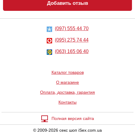
Добавить отзыв
(097) 555 44 70
Халатик Livia
Пижама Livia
Corsetti Fashion
Corsetti Fashion
Natela
Alvinata
(095) 275 74 44
1488
1080
грн
(063) 165 06 40
грн
Каталог товаров
О магазине
Оплата, доставка, гарантия
Контакты
Анальный
Лубрикант на
лубрикант
водной основе
Lubrix Anal gel,
Eros Aqua, 50 мл
50 мл
Полная версия сайта
314
324
грн
грн
© 2009-2026 секс шоп iSex.com.ua