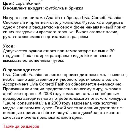
Цвет:
серый/синий
В комплект входят:
футболка и бриджи
Натуральная пижама Anahila от бренда Livia Corsetti Fashion.
Спокойный и приятный к телу комплект. Футболка и бриджи в
одном стиле и расцветке: на сером фоне ненавязчивый принт
синих звездочек и красного горошка. Вырез оголяет плечи,
рукава также имеют вертикальные разрезы.
Уход:
Допускается ручная стирка при температуре не выше 30
градусов. После стирки расправьте изделие и повесьте
высыхать естественным путем.
О производителе:
Livia Corsetti Fashion является производителем эксклюзивного,
необычайно женственного и удобного эротического белья.
Ассортимент Livia Corsetti Fashion обновляется ежемесячно.
Продукция компании представлена по всему миру, включая
арабские страны. В 2008 году компания стала серебряным
призером авторитетного потребительского польского конкурса
"Laurel consumenta", а в 2009 году завоевала уже золотую
медаль на этом конкурсе. Такой успех компания достигает с
помощью оригинального и актуального дизайна, отличного
качества и очень привлекательной цены.
Таблица размеров