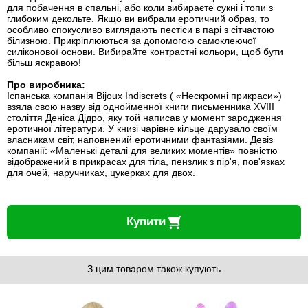
для побачення в спальні, або коли вибираєте сукні і топи з
глибоким декольте. Якщо ви вибрали еротичний образ, то
особливо спокусливо виглядають пестіси в парі з сітчастою
білизною. Прикріплюються за допомогою самоклеючої
силіконової основи. Вибирайте контрастні кольори, щоб бути
більш яскравою!
Про виробника:
Іспанська компанія Bijoux Indiscrets ( «Нескромні прикраси»)
взяла свою назву від однойменної книги письменника XVIII
століття Деніса Дідро, яку той написав у момент зародження
еротичної літератури. У книзі чарівне кільце дарувало своїм
власникам світ, наповнений еротичними фантазіями. Девіз
компанії: «Маленькі деталі для великих моментів» повністю
відображений в прикрасах для тіла, пензлик з пір'я, пов'язках
для очей, наручниках, цукерках для двох.
Купити
З цим товаром також купують