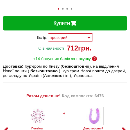
Купити
Колір:
712
грн.
Є в наявності
+14 бонусних балів за покупку
Доставка:
Кур'єром по Києву (
безкоштовно
), на відділення
Нової пошти (
безкоштовно
), кур'єром Нової пошти до дверей,
до складу по Україні (Автолюкс і ін.), Укрпошта.
Разом дешевше!
Код комплекта: 6476
+
Пестіси
Двосторонній