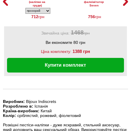
(наліпки на
фалоімітатор
груди)
Seven
Creations
Double Mini
712
грн
Dong Twin Head
756
грн
Lavender
1468
Звичайна ціна:
грн
Ви економите 80 грн
1388 грн
Ціна комплекту:
Купити комплект
Виробник:
Bijoux Indiscrets
Розроблено в:
Іспанія
Країна-виробник:
Китай
Колір:
сріблястий, рожевий, фіолетовий
Розкішні пестіси-наліпки - дуже яскравий, стильний аксесуар,
який доповнить ваш сексуальний образ. Використовуйте пестіси