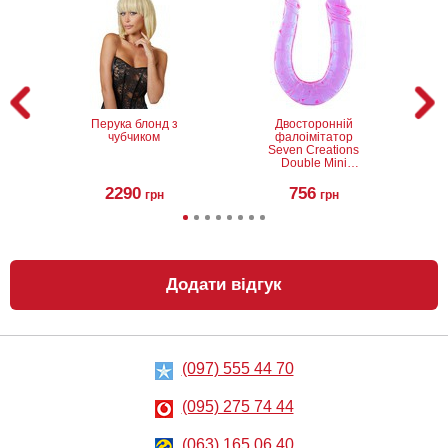
Перука блонд з
Двосторонній
чубчиком
фалоімітатор
Seven Creations
Double Mini
Dong Twin Head
Lavender
2290
756
грн
грн
Додати відгук
(097) 555 44 70
Затискачі для
Анальний
сосків Fetish
лубрикант
Fantasy Series
Lubrix Anal gel,
(095) 275 74 44
Crystal Nipple
50 мл
Clamps
869
314
грн
(063) 165 06 40
грн