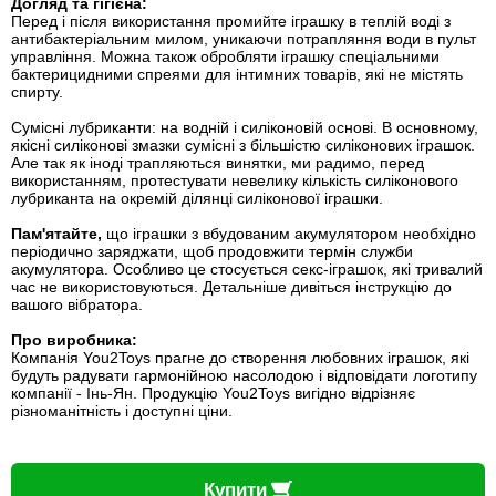
Догляд та гігієна:
Перед і після використання промийте іграшку в теплій воді з
антибактеріальним милом, уникаючи потрапляння води в пульт
управління. Можна також обробляти іграшку спеціальними
бактерицидними спреями для інтимних товарів, які не містять
спирту.
Сумісні лубриканти: на водній і силіконовій основі. В основному,
якісні силіконові змазки сумісні з більшістю силіконових іграшок.
Але так як іноді трапляються винятки, ми радимо, перед
використанням, протестувати невелику кількість силіконового
лубриканта на окремій ділянці силіконової іграшки.
Пам'ятайте,
що іграшки з вбудованим акумулятором необхідно
періодично заряджати, щоб продовжити термін служби
акумулятора. Особливо це стосується секс-іграшок, які тривалий
час не використовуються. Детальніше дивіться інструкцію до
вашого вібратора.
Про виробника:
Компанія You2Toys прагне до створення любовних іграшок, які
будуть радувати гармонійною насолодою і відповідати логотипу
компанії - Інь-Ян. Продукцію You2Toys вигідно відрізняє
різноманітність і доступні ціни.
Купити