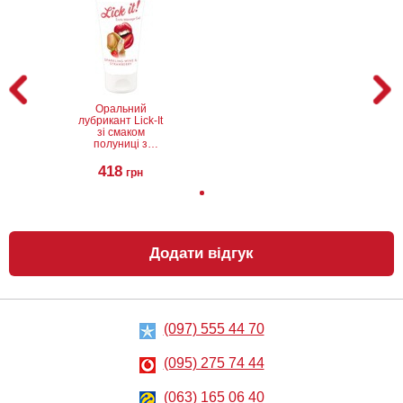
Анальний
Металева
лубрикант на
анальна пробка
водній основі
Slash, S
Just Glide Anal,
50 мл
267
668
грн
грн
Оральний
лубрикант Lick-It
зі смаком
полуниці з
шампанським,
50 мл
418
грн
Додати відгук
Вібратор Baile
Вібратор Scala
Waves Of
Rubber pink
Pleasure Fantasy
vibrator
Vibe
390
689
грн
грн
(097) 555 44 70
(095) 275 74 44
(063) 165 06 40