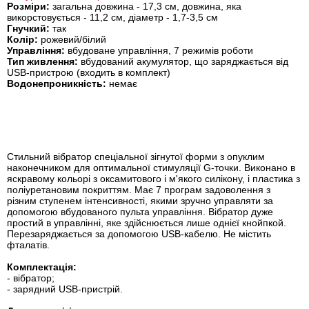
Розміри:
загальна довжина - 17,3 см, довжина, яка
викорстовується - 11,2 см, діаметр - 1,7-3,5 см
Гнучкий:
так
Колір:
рожевий/білий
Управління:
вбудоване управління, 7 режимів роботи
Тип живлення:
вбудований акумулятор, що заряджається від
USB-пристрою (входить в комплект)
Водонепроникність:
немає
Стильний вібратор спеціальної зігнутої форми з опуклим
наконечником для оптимальної стимуляції G-точки. Виконано в
яскравому кольорі з оксамитового і м'якого силікону, і пластика з
поліуретановим покриттям. Має 7 програм задоволення з
різним ступенем інтенсивності, якими зручно управляти за
допомогою вбудованого пульта управління. Вібратор дуже
простий в управлінні, яке здійснюється лише однієї кнойпкой.
Перезаряджається за допомогою USB-кабелю. Не містить
фталатів.
Комплектація:
- вібратор;
- зарядний USB-пристрій.