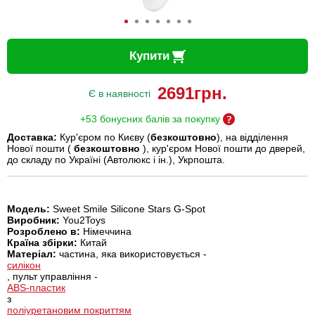
Купити
2691
грн.
Є в наявності
+53 бонусних балів за покупку
Доставка:
Кур'єром по Києву (
безкоштовно
), на відділення
Нової пошти (
безкоштовно
), кур'єром Нової пошти до дверей,
до складу по Україні (Автолюкс і ін.), Укрпошта.
Модель:
Sweet Smile Silicone Stars G-Spot
Виробник:
You2Toys
Розроблено в:
Німеччина
Країна збірки:
Китай
Матеріал:
частина, яка використовується -
силікон
, пульт управління -
ABS-пластик
з
поліуретановим покриттям