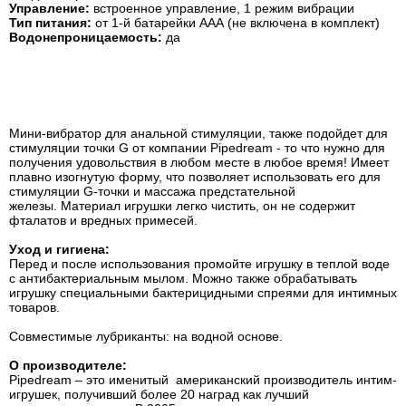
Управление
:
встроенное управление, 1 режим вибрации
Тип
питания
:
от 1-й батарейки ААА (не включена в комплект)
Водонепроницаемость:
да
Мини-вибратор для анальной стимуляции, также подойдет для
стимуляции точки G от компании Pipedream - то что нужно для
получения удовольствия в любом месте в любое время! Имеет
плавно изогнутую форму, что позволяет использовать его для
стимуляции G-точки и массажа предстательной
железы. Материал игрушки легко чистить, он не содержит
фталатов и вредных примесей.
Уход и гигиена:
Перед и после использования промойте игрушку в теплой воде
с антибактериальным мылом. Можно также обрабатывать
игрушку специальными бактерицидными спреями для интимных
товаров.
Совместимые лубриканты: на водной основе.
О производителе:
Pipedream – это именитый американский производитель интим-
игрушек, получивший более 20 наград как лучший