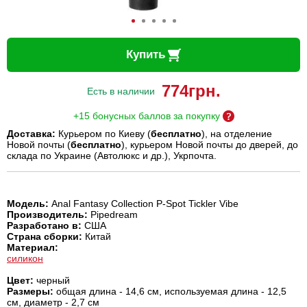
Купить
774
грн.
Есть в наличии
+15 бонусных баллов за покупку
Доставка:
Курьером по Киеву (
бесплатно
), на отделение
Новой почты (
бесплатно
), курьером Новой почты до дверей, до
склада по Украине (Автолюкс и др.), Укрпочта.
Модель
:
Anal Fantasy Collection P-Spot Tickler Vibe
Производитель
:
Pipedream
Разработано в:
США
Страна сборки:
Китай
Материал
:
силикон
Цвет
:
черный
Размеры
:
общая длина - 14,6 см, используемая длина - 12,5
см, диаметр - 2,7 см