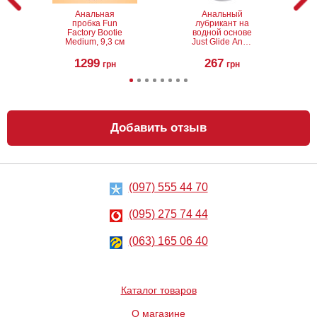
Анальная
Анальный
пробка Fun
лубрикант на
Factory Bootie
водной основе
Medium, 9,3 см
Just Glide Anal,
50 мл
1299
267
грн
грн
Добавить отзыв
(097) 555 44 70
Анальная
Анальный
пробка Glass
лубрикант
Romance
Lubrix Anal gel,
(095) 275 74 44
50 мл
937
314
грн
(063) 165 06 40
грн
Каталог товаров
О магазине